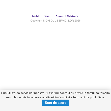
Mobil
|
Web
|
Anuntul Telefonic
Copyright © GHIDUL SERVICIILOR 2026
Prin utilizarea serviciilor noastre, iti exprimi acordul cu privire la faptul ca folosim
module cookie in vederea analizarii traficului si a furnizarii de publicitate.
0729492XXX
Trimite mesaj privat
- vezi telefon -