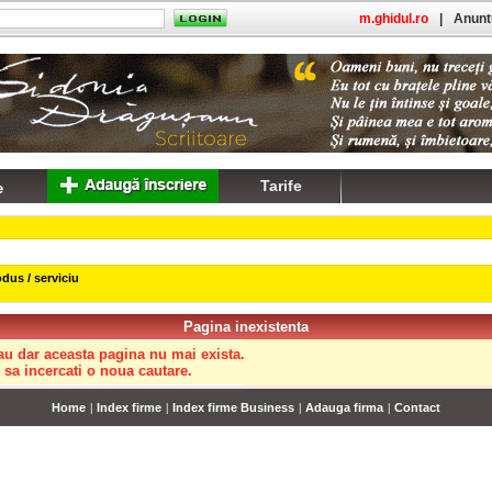
m.ghidul.ro
|
Anuntu
Tarife
dus / serviciu
Pagina inexistenta
au dar aceasta pagina nu mai exista.
sa incercati o noua cautare.
Home
|
Index firme
|
Index firme Business
|
Adauga firma
|
Contact