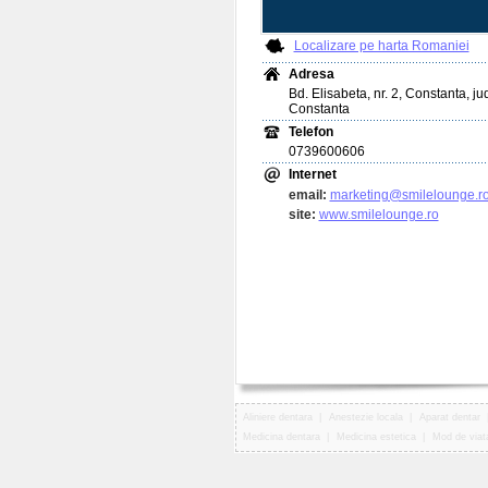
Localizare pe harta Romaniei
Adresa
Bd. Elisabeta, nr. 2, Constanta, ju
Constanta
Telefon
0739600606
Internet
email:
marketing@smilelounge.r
site:
www.smilelounge.ro
Aliniere dentara
|
Anestezie locala
|
Aparat dentar
Medicina dentara
|
Medicina estetica
|
Mod de viat