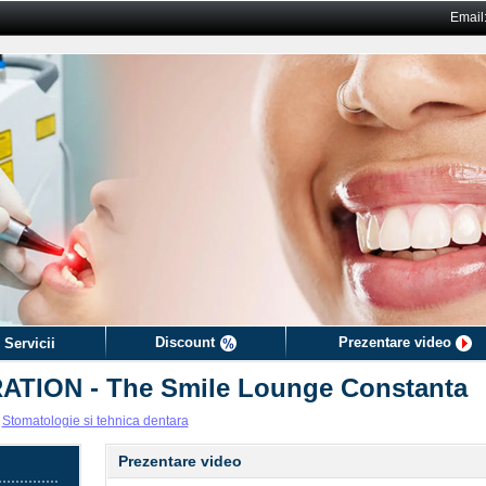
Email
Discount
Prezentare video
 Servicii
ION - The Smile Lounge Constanta
>
Stomatologie si tehnica dentara
Prezentare video