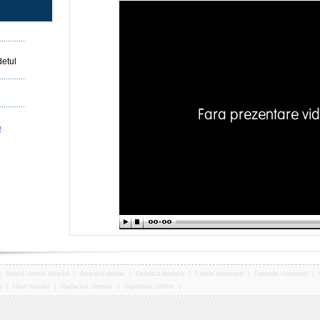
detul
o
|
Aparat dentar invizibil
|
Aparatul dentar
|
Estetica dentara
|
Fatete ceramice
|
Fatetele ceramice
|
a
|
Osul maxilar
|
Radacina dintelui
|
Suprafata dintilor
|