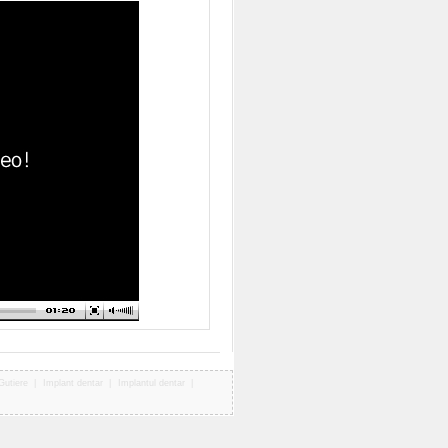
Gutiere
|
Implant dentar
|
Implantul dentar
|