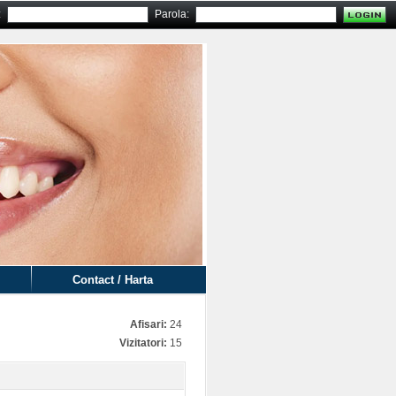
:
Parola:
Contact / Harta
Afisari:
24
Vizitatori:
15