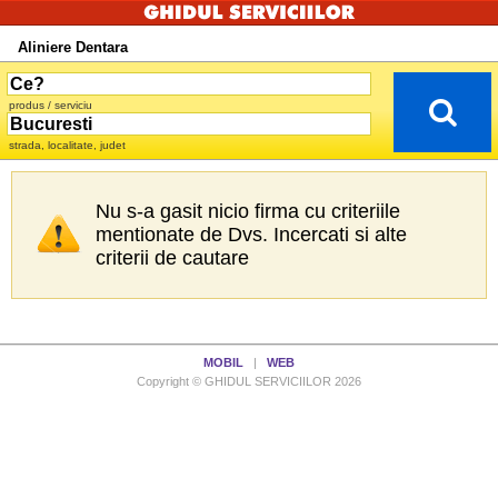
Aliniere Dentara
produs / serviciu
strada, localitate, judet
Nu s-a gasit nicio firma cu criteriile
mentionate de Dvs. Incercati si alte
criterii de cautare
MOBIL
|
WEB
Copyright © GHIDUL SERVICIILOR 2026