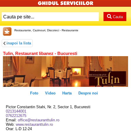
Cauta
Restaurante, Cazinouri, Discoteci - Restaurante
inapoi la lista
Tulin, Restaurant libanez - Bucuresti
Foto
Video
Harta
Despre noi
Pictor Constantin Stahi, Nr. 2, Sector 1, Bucuresti
0213144001
0762212675
Email:
office@restauranttulin.ro
Web:
www.restauranttulin.ro
Orar: L-D 12-24