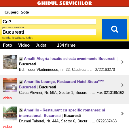
Ciuperci Sote
produs / serviciu
strada, localitate, judet
Foto
Video
Judet
134 firme
Amalfi Alegria locatie selecta evenimente Bucuresti
|
Bucuresti
Bd. Tudor Vladimirescu, nr. 22, Cladirea .. ... 0722163270
Amarillis Lounge, Restaurant Hotel Siqua**** -
Bucuresti
|
Bucuresti
Calea Plevnei, Nr. 59A, Sector 1, Bucure .. ... Fax 0213195162
video
Amarillo - Restaurant cu specific romanesc si
international, Bucuresti
|
Bucuresti
Drumul Taberei, Nr. 44A, Sector 6, Bucur .. ... 0722637463
video