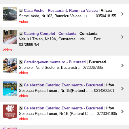
Casa Veche - Restaurant, Ramnicu Valcea
|
Vilcea
Stirbei Voda, Nr.162, Ramnicu Valcea, ju .. ... 0350418155
video
Catering Complet - Constanta
|
Constanta
Valu lui Traian, Nr.19A, Constanta, jude .. ... Fax:
0372899754
video
Catering-evenimente.ro - Bucuresti
|
Bucuresti
Sirenelor, Nr. 8,Sector 5, Bucuresti ... 0723367885
video
Celebration Catering Evenimente - Bucuresti
|
Ilfov
Soseaua Pipera-Tunari , Nr. 1B(Parterul .. ... 0214200501
video
Celebration Catering Evenimente - Bucuresti
|
Ilfov
Soseaua Pipera-Tunari, Nr.1B (Parterul C .. ... 0723041905
video