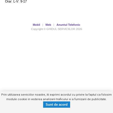
Orar: L-V: 9-17
Mobil
|
Web
|
Anuntul Telefonic
Copyright © GHIDUL SERVICIILOR 2026
Prin utilizarea serviciilor noastre, iti exprimi acordul cu privire la faptul ca folosim
module cookie in vederea analizarii traficului si a furnizarii de publicitate.
0728849XXX
Trimite mesaj privat
- vezi telefon -