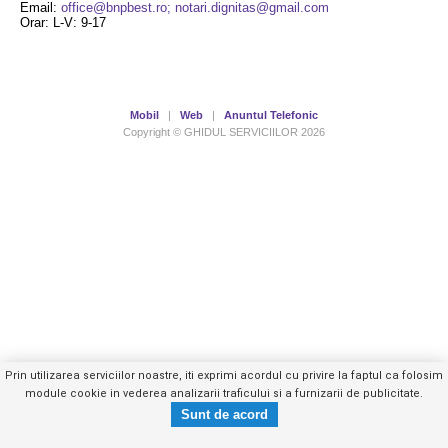
Email:
office@bnpbest.ro; notari.dignitas@gmail.com
Orar: L-V: 9-17
Mobil
|
Web
|
Anuntul Telefonic
Copyright © GHIDUL SERVICIILOR 2026
Prin utilizarea serviciilor noastre, iti exprimi acordul cu privire la faptul ca folosim
module cookie in vederea analizarii traficului si a furnizarii de publicitate.
0213107XXX
Trimite mesaj privat
- vezi telefon -