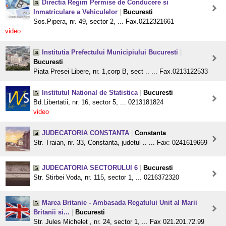
Directia Regim Permise de Conducere si
Inmatriculare a Vehiculelor
|
Bucuresti
Sos.Pipera, nr. 49, sector 2, ... Fax.0212321661
video
Institutia Prefectului Municipiului Bucuresti
|
Bucuresti
Piata Presei Libere, nr. 1,corp B, sect .. ... Fax.0213122533
Institutul National de Statistica
|
Bucuresti
Bd.Libertatii, nr. 16, sector 5, ... 0213181824
video
JUDECATORIA CONSTANTA
|
Constanta
Str. Traian, nr. 33, Constanta, judetul .. ... Fax: 0241619669
JUDECATORIA SECTORULUI 6
|
Bucuresti
Str. Stirbei Voda, nr. 115, sector 1, ... 0216372320
Marea Britanie - Ambasada Regatului Unit al Marii
Britanii si...
|
Bucuresti
Str. Jules Michelet , nr. 24, sector 1, ... Fax 021.201.72.99