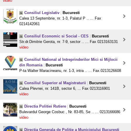
video
Consiliul Legislativ
|
Bucuresti
Calea 13 Septembrie, nr. 1-3, Palatul P .. ... Fax
0214142061
Consiliul Economic si Social - CES
|
Bucuresti
Str.dr.Dimitrie Gerota, nr. 7-9, sector .. ... Fax 0213163131
video
Consiliul National al Intreprinderilor Mici si Mijlocii
din Romania
|
Bucuresti
P-ta Walter Maracineanu, nr. 1-3, intra .. ... Fax.0213126608
Consiliul Superior al Magistraturii
|
Bucuresti
Calea Plevnei, nr. 141B, sector 6, ... Fax 0213116901
video
Directia Politiei Rutiere
|
Bucuresti
Bulevardul George Cosbuc , Nr. 83-85, Se .. ... 0213166686
video
Directia Generala de Politie a Municipiului Bucuresti