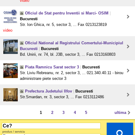
video
Oficiul de Stat pentru Inventii si Marci- OSIM
|
Bucuresti
Str. Ion Ghica, nr. 5, sector 3, ... Fax 0213123819
video
Oficiul National al Registrului Comertului-Municipiul
Bucuresti
|
Bucuresti
Bd. Unirii, nr. 74, bl. J3B, sector 3, ... Fax 0213160803
Piata Ramnicu Sarat sector 3
|
Bucuresti
Str. Liviu Rebreanu, nr. 2, sector 3, ... 021.340.40.11 - birou
administrare piete sector 3
Prefectura Judetului Ilfov
|
Bucuresti
Str.Smardan, nr. 3, sector 3, ... Fax 0213112486
1
2
3
4
5
ultima
produs / serviciu