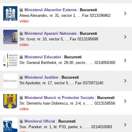
Ministerul Afacerilor Externe
|
Bucuresti
Aleea Alexandru, nr. 31, sector 1, ... Fax 0213196862
video
Ministerul Apararii Nationale
|
Bucuresti
Str. Izvor, nr. 10, sector 5, ... Fax 0213195698
video
Ministerul Educatiei
|
Bucuresti
Str. General Berthelot, nr. 28-30 ,secto .. ... 0214056300
Ministerul Justitiei
|
Bucuresti
Str.Apolodor, nr. 17, sector 5, ... Fax 0372871140
Ministerul Muncii si Protectiei Sociale
|
Bucuresti
Str. Demetriu Ioan Dobrescu, nr. 2-4, s .. ... 0213158556
video
Monitorul Oficial
|
Bucuresti
Sos. Panduri, nr. 1, bl. P33, parter, s .. ... 0214010083