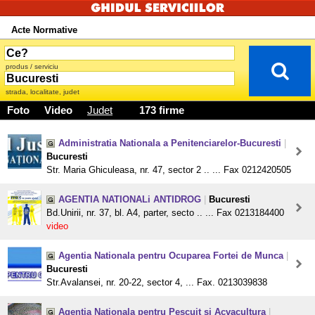
Acte Normative
produs / serviciu
strada, localitate, judet
Foto
Video
Judet
173 firme
Administratia Nationala a Penitenciarelor-Bucuresti
|
Bucuresti
Str. Maria Ghiculeasa, nr. 47, sector 2 .. ... Fax 0212420505
AGENTIA NATIONALi ANTIDROG
|
Bucuresti
Bd.Unirii, nr. 37, bl. A4, parter, secto .. ... Fax 0213184400
video
Agentia Nationala pentru Ocuparea Fortei de Munca
|
Bucuresti
Str.Avalansei, nr. 20-22, sector 4, ... Fax. 0213039838
Agentia Nationala pentru Pescuit si Acvacultura
|