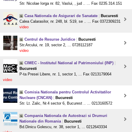
Str. Nicolae Iorga nr. 82, Vaslui, , jud .. ... Fax 0235.314.151
Casa Nationala de Asigurari de Sanatate
|
Bucuresti
Calea Calarasilor, nr. 248, bl. S19, se .. ... Fax 0372309231
video
Centrul de Resurse Juridice
|
Bucuresti
Str.Arcului, nr. 19, sector 2, ... 0728112187
video
CIMEC - Institutul National al Patrimoniului (INP)
|
Bucuresti
P-ta Presei Libere, nr. 1, sector 1, ... Fax 0213179064
video
Comisia Nationala pentru Controlul Activitatilor
Nucleare (CNCAN)
|
Bucuresti
Str. Lt. Zalic, Nr.4 sector 6, Bucurest .. ... 0213160572
Compania Nationala de Autostrazi si Drumuri
Nationale din Romania
|
Bucuresti
Bd.Dinicu Golescu, nr. 38, sector 1, ... 0212643334