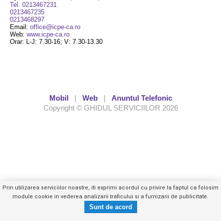
Tel. 0213467231
0213467235
0213468297
Email:
office@icpe-ca.ro
Web:
www.icpe-ca.ro
Orar: L-J: 7.30-16; V: 7.30-13.30
Mobil
|
Web
|
Anuntul Telefonic
Copyright © GHIDUL SERVICIILOR 2026
Prin utilizarea serviciilor noastre, iti exprimi acordul cu privire la faptul ca folosim
module cookie in vederea analizarii traficului si a furnizarii de publicitate.
Tel. 0213467XXX
Trimite mesaj privat
- vezi telefon -