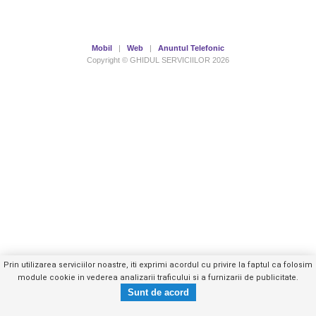
Mobil
|
Web
|
Anuntul Telefonic
Copyright © GHIDUL SERVICIILOR 2026
Prin utilizarea serviciilor noastre, iti exprimi acordul cu privire la faptul ca folosim
module cookie in vederea analizarii traficului si a furnizarii de publicitate.
0751103XXX
Trimite mesaj privat
- vezi telefon -