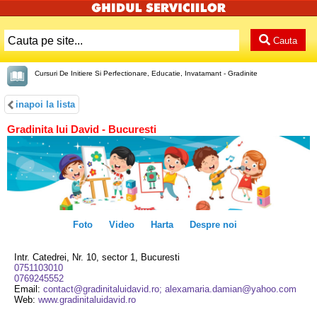
Cauta
Cursuri De Initiere Si Perfectionare, Educatie, Invatamant - Gradinite
inapoi la lista
Gradinita lui David - Bucuresti
Foto
Video
Harta
Despre noi
Intr. Catedrei, Nr. 10, sector 1, Bucuresti
0751103010
0769245552
Email:
contact@gradinitaluidavid.ro; alexamaria.damian@yahoo.com
Web:
www.gradinitaluidavid.ro