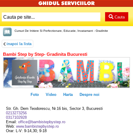
Cauta
Cursuri De Initiere Si Perfectionare, Educatie, Invatamant - Gradinite
inapoi la lista
Bambi Step by Step- Gradinita Bucuresti
Foto
Video
Harta
Despre noi
Str. Gh. Dem Teodorescu, Nr.16 bis, Sector 3, Bucuresti
0213273256
0317102928
Email:
office@bambistepbystep.ro
Web:
www.bambistepbystep.ro
Orar: L-V: 9-14,30; 9-18