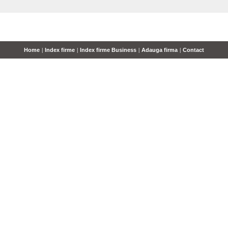
Home
|
Index firme
|
Index firme Business
|
Adauga firma
|
Contact