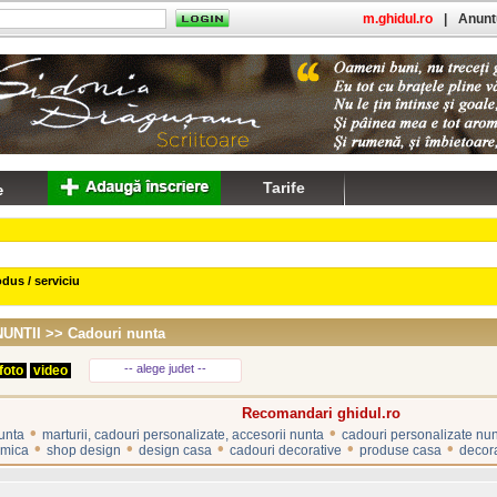
m.ghidul.ro
|
Anuntu
Tarife
dus / serviciu
NUNTII
>> Cadouri nunta
-- alege judet --
foto
video
Recomandari ghidul.ro
•
•
unta
marturii, cadouri personalizate, accesorii nunta
cadouri personalizate nu
•
•
•
•
•
amica
shop design
design casa
cadouri decorative
produse casa
decora