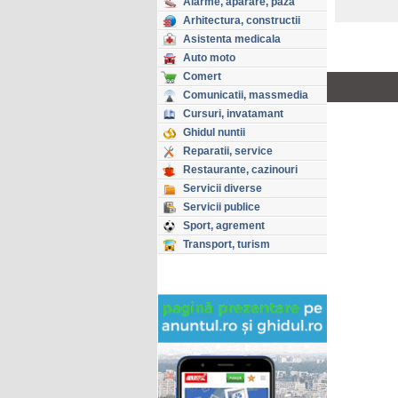
Alarme, aparare, paza
Arhitectura, constructii
Asistenta medicala
Auto moto
Comert
Copyright © GHIDUL 2026
Toate drepturile rezervate
Comunicatii, massmedia
Cursuri, invatamant
Ghidul nuntii
Reparatii, service
Restaurante, cazinouri
Servicii diverse
Servicii publice
Sport, agrement
Transport, turism