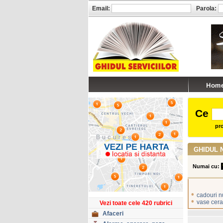
Email:
Parola:
Ce
pro
GHIDUL 
Numai cu:
•
cadouri n
•
vase cer
Vezi toate cele 420 rubrici
Afaceri