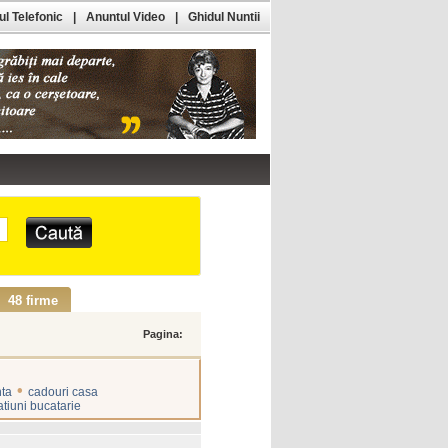
l Telefonic
|
Anuntul Video
|
Ghidul Nuntii
48 firme
Pagina:
•
nta
cadouri casa
tiuni bucatarie