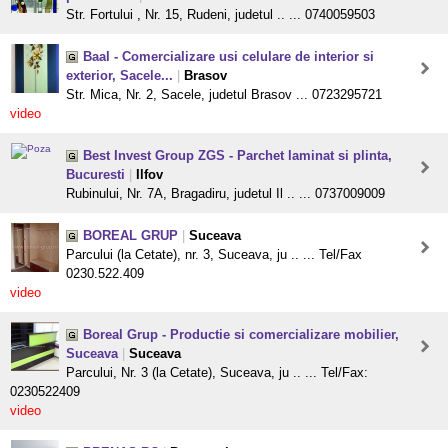
Str. Fortului , Nr. 15, Rudeni, judetul .. ... 0740059503
Baal - Comercializare usi celulare de interior si
exterior, Sacele...
|
Brasov
Str. Mica, Nr. 2, Sacele, judetul Brasov ... 0723295721
video
Best Invest Group ZGS - Parchet laminat si plinta,
Bucuresti
|
Ilfov
Rubinului, Nr. 7A, Bragadiru, judetul Il .. ... 0737009009
BOREAL GRUP
|
Suceava
Parcului (la Cetate), nr. 3, Suceava, ju .. ... Tel/Fax
0230.522.409
video
Boreal Grup - Productie si comercializare mobilier,
Suceava
|
Suceava
Parcului, Nr. 3 (la Cetate), Suceava, ju .. ... Tel/Fax:
0230522409
video