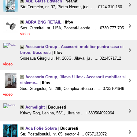
ABE Glass Edytech
|
Neamt
Str. Fermelor, nr. 97, Piatra Neamt, jud .. ... 0724.310.150
ABRA BNG RETAIL
|
Ilfov
Sos. Oltenitei, nr. 115A, Popesti-Leorde .. ... 0730.777.705
video
Accesoria Group - Accesorii mobilier pentru casa si
birou, Bucuresti
|
Ilfov
Soseaua Giurgiului, Nr. 288G, Jilava, ju .. ... 0214571712
video
Accesoria Group, Jilava / Ilfov - Accesorii mobilier si
sisteme...
|
Ilfov
Sos. Giurgiului, Nr. 288, Complex Steaua .. ... 0733104649
video
Acmelight
|
Bucuresti
Krivoy Rog, Lenina, 55/1, Ukraine ... +380564092964
Ada Folie Solara
|
Bucuresti
Str. Postalionului, nr. 65, sector 4 ... 0767132072