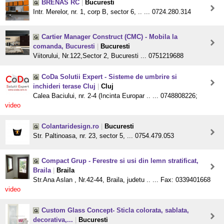
BRENAS RC
|
Bucuresti
Intr. Merelor, nr. 1, corp B, sector 6, .. ... 0724.280.314
Cartier Manager Construct (CMC) - Mobila la
comanda, Bucuresti
|
Bucuresti
Viitorului, Nr.122,Sector 2, Bucuresti ... 0751219688
CoDa Solutii Expert - Sisteme de umbrire si
inchideri terase Cluj
|
Cluj
Calea Baciului, nr. 2-4 (Incinta Europar .. ... 0748808226;
video
Colantaridesign.ro
|
Bucuresti
Str. Paltinoasa, nr. 23, sector 5, ... 0754.479.053
Compact Grup - Ferestre si usi din lemn stratificat,
Braila
|
Braila
Str.Ana Aslan , Nr.42-44, Braila, judetu .. ... Fax: 0339401668
video
Custom Glass Concept- Sticla colorata, sablata,
decorativa,...
|
Bucuresti