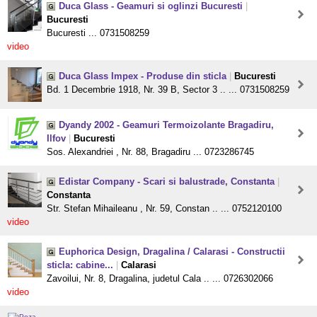
Duca Glass - Geamuri si oglinzi Bucuresti
|
Bucuresti
Bucuresti ... 0731508259
video
Duca Glass Impex - Produse din sticla
|
Bucuresti
Bd. 1 Decembrie 1918, Nr. 39 B, Sector 3 .. ... 0731508259
Dyandy 2002 - Geamuri Termoizolante Bragadiru,
Ilfov
|
Bucuresti
Sos. Alexandriei , Nr. 88, Bragadiru ... 0723286745
Edistar Company - Scari si balustrade, Constanta
|
Constanta
Str. Stefan Mihaileanu , Nr. 59, Constan .. ... 0752120100
video
Euphorica Design, Dragalina / Calarasi - Constructii
sticla: cabine...
|
Calarasi
Zavoilui, Nr. 8, Dragalina, judetul Cala .. ... 0726302066
video