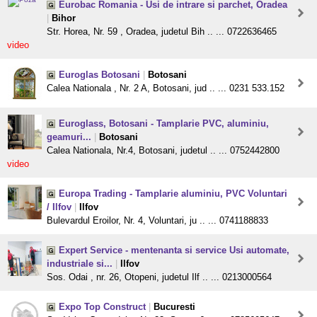
Eurobac Romania - Usi de intrare si parchet, Oradea
|
Bihor
Str. Horea, Nr. 59 , Oradea, judetul Bih .. ... 0722636465
video
Euroglas Botosani
|
Botosani
Calea Nationala , Nr. 2 A, Botosani, jud .. ... 0231 533.152
Euroglass, Botosani - Tamplarie PVC, aluminiu,
geamuri...
|
Botosani
Calea Nationala, Nr.4, Botosani, judetul .. ... 0752442800
video
Europa Trading - Tamplarie aluminiu, PVC Voluntari
/ Ilfov
|
Ilfov
Bulevardul Eroilor, Nr. 4, Voluntari, ju .. ... 0741188833
Expert Service - mentenanta si service Usi automate,
industriale si...
|
Ilfov
Sos. Odai , nr. 26, Otopeni, judetul Ilf .. ... 0213000564
Expo Top Construct
|
Bucuresti