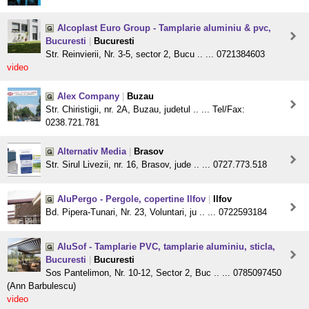
Alcoplast Euro Group - Tamplarie aluminiu & pvc,
Bucuresti
|
Bucuresti
Str. Reinvierii, Nr. 3-5, sector 2, Bucu .. ... 0721384603
video
Alex Company
|
Buzau
Str. Chiristigii, nr. 2A, Buzau, judetul .. ... Tel/Fax:
0238.721.781
Alternativ Media
|
Brasov
Str. Sirul Livezii, nr. 16, Brasov, jude .. ... 0727.773.518
AluPergo - Pergole, copertine Ilfov
|
Ilfov
Bd. Pipera-Tunari, Nr. 23, Voluntari, ju .. ... 0722593184
AluSof - Tamplarie PVC, tamplarie aluminiu, sticla,
Bucuresti
|
Bucuresti
Sos Pantelimon, Nr. 10-12, Sector 2, Buc .. ... 0785097450
(Ann Barbulescu)
video