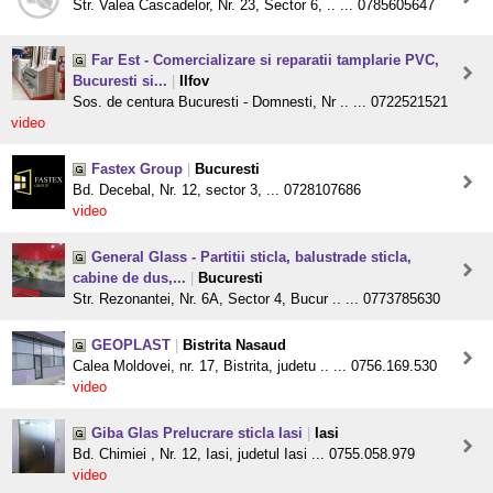
Str. Valea Cascadelor, Nr. 23, Sector 6, .. ... 0785605647
Far Est - Comercializare si reparatii tamplarie PVC,
Bucuresti si...
|
Ilfov
Sos. de centura Bucuresti - Domnesti, Nr .. ... 0722521521
video
Fastex Group
|
Bucuresti
Bd. Decebal, Nr. 12, sector 3, ... 0728107686
video
General Glass - Partitii sticla, balustrade sticla,
cabine de dus,...
|
Bucuresti
Str. Rezonantei, Nr. 6A, Sector 4, Bucur .. ... 0773785630
GEOPLAST
|
Bistrita Nasaud
Calea Moldovei, nr. 17, Bistrita, judetu .. ... 0756.169.530
video
Giba Glas Prelucrare sticla Iasi
|
Iasi
Bd. Chimiei , Nr. 12, Iasi, judetul Iasi ... 0755.058.979
video