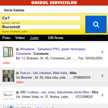
Sticla Sablata
produs / serviciu
strada, localitate, judet
Foto
Video
Judet
135 firme
Almaterm - Tamplarie PVC, geam termopan,
Constanta
|
Constanta
Bd. I.C.Bratianu, Nr. 45, Constanta, jud .. ... Fax: 0241613201
video
7usi.ro - Usi celulare, Alba Iulia
|
Alba
Str.Biruintei , Nr. 55, Alba Iulia, jude .. ... 0758084259
video
ABC Ludens - usi, scari, balustrade sticla Ilfov
|
Ilfov
Str. Stirbei Voda, nr. 37, Buftea, judet .. ... 0721299025