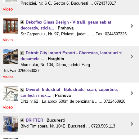
Preciziei, Nr. 6 C, Sector 6, Bucuresti ... 0724373017
video
Dekoflex Glass Design - Vitralii, geam sablat
decorativ, sticla...
|
Prahova
Str.Carpenului, Nr. 97, Ploiesti, judet .. ... Fax: 0244597325
video
Detroit City Import Export - Cherestea, lambriuri si
dusumele,...
|
Harghita
Muresului, Nr. 104, Ditrau, judetul Harg .. ...
Tel/Fax;0266353037
video
Diveroli Industrial - Balustrade, scari, copertine,
confectii inox,...
|
Prahova
DN1 nr.62 , La aprox 500m de benzinaria .. ... 0722468928
video
DRIFTER
|
Bucuresti
Blvd Timisoara, Nr. 104E, Bucuresti ... 0723.505.113