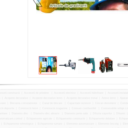
esorii constructii
|
Accesorii de prindere
|
Accesorii electrice
|
Accesorii hidrofoare
|
Accesorii instalati
i
|
Acoperiri decorative
|
Acoperiri decorative lemn
|
Acoperiri decorative metal
|
Anexe lemn
|
Aparat
soare
|
Blocarea comutatorului
|
Canal de blocare
|
Capacitate rezervor
|
Ciocan demolator
|
Combus
tii depozite
|
Constructii lemn
|
Constructii magazine
|
Consum combustibil
|
Consumabile utilaje con
anitare
|
Diametru disc
|
Diametru disc abraziv
|
Diametru perie oala
|
Difuzia vaporilor
|
Diluanti
tomatizare,control
|
Echipamente agricole
|
Echipamente constructii
|
Echipamente debitare
|
Echipam
|
Echipamente tehnologice
|
Echipamente turnare
|
Elemente automatizare
|
Elemente bricolaj
|
Elem