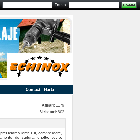
:
Parola:
Contact / Harta
Afisari:
1179
Vizitatori:
602
je prelucrarea lemnului, compresoare,
pamente de sudura, unelte, scule,