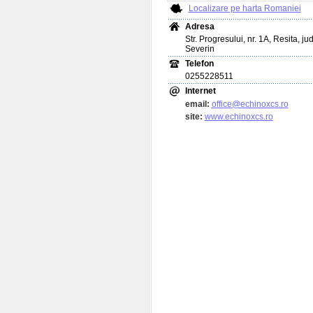
Localizare pe harta Romaniei
Adresa
Str. Progresului, nr. 1A, Resita, j
Severin
Telefon
0255228511
Internet
email:
office@echinoxcs.ro
site:
www.echinoxcs.ro