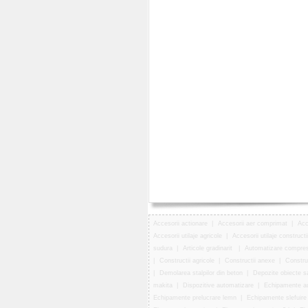
Accesorii actionare
|
Accesorii aer comprimat
|
Acc
Accesorii utilaje agricole
|
Accesorii utilaje constructi
sudura
|
Articole gradinarit
|
Automatizare compre
|
Constructii agricole
|
Constructii anexe
|
Construc
|
Demolarea stalpilor din beton
|
Depozite obiecte s
makita
|
Dispozitive automatizare
|
Echipamente au
Echipamente prelucrare lemn
|
Echipamente slefuire