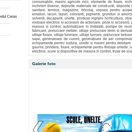
consumabile, masini agricole mici, elemente de fixare, inchirie
inchirieri diverse, depozite materiale de constructii, depozite in
sanitare, termice, magazine, bricolaj, vopsea pentru acope
emailuri, lacuri, lazuri, coloranti, pigmenti, grunduri si amor
udetul Caras
solventi, decapanti, unelte, produse ingrijire horticultura, ob
motoare electrice si accesorii de actionare, prize si accesorii
masura si control, automatizare in instalatii, pompe de recir
fabricare, prelucrare metale, utilaje prelucrare lemn si derivat
utilaje forare, utilaje tunelare, utilaje turnare, prelucrare betoa
sape, generatoare de curent, generatoare de aer comprimat
echipamente pentru sudura, unelte si masini pentru debitare, s
gaurire, prindere, fixare, echipamente pentru finisaje umede, u
electrice, scule si dispozitive de masura si control, truse de sc
Galerie foto