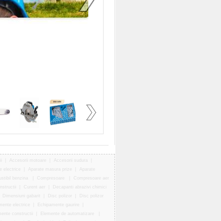
i
|
Accesorii motoare
|
Accesorii sudura
|
e electrice
|
Aparate masura prize
|
Aparate
tibil benzina
|
Compresoare
|
Compresoare aer
structii
|
Curent aer
|
Decapanti abrazivi chimici
|
Dimensiuni gabarit
|
Disc polizor
|
Disc polizor
ente electrice
|
Echipamente gaurire
|
ente constructii
|
Elemente de automatizare
|