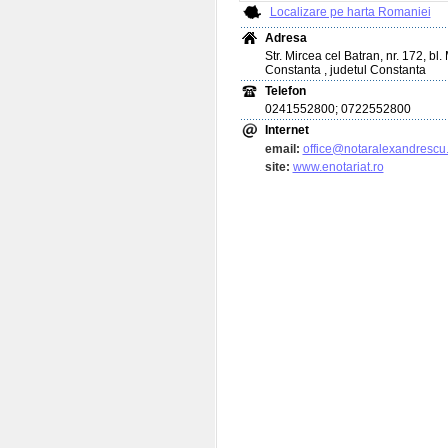
Localizare pe harta Romaniei
Adresa
Str. Mircea cel Batran, nr. 172, bl.
Constanta , judetul Constanta
Telefon
0241552800; 0722552800
Internet
email:
office@notaralexandrescu.
site:
www.enotariat.ro