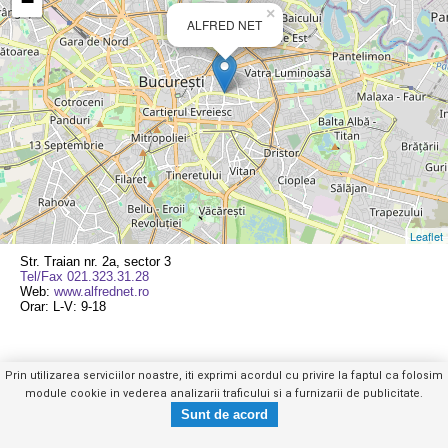
−
×
ALFRED NET
Leaflet
Str. Traian nr. 2a, sector 3
Tel/Fax 021.323.31.28
Web:
www.alfrednet.ro
Orar: L-V: 9-18
Prin utilizarea serviciilor noastre, iti exprimi acordul cu privire la faptul ca folosim
module cookie in vederea analizarii traficului si a furnizarii de publicitate.
Mobil
|
Web
|
Anuntul Telefonic
Tel/Fax 021.323.31.28
Trimite mesaj privat
Copyright © GHIDUL SERVICIILOR 2026
- vezi telefon -