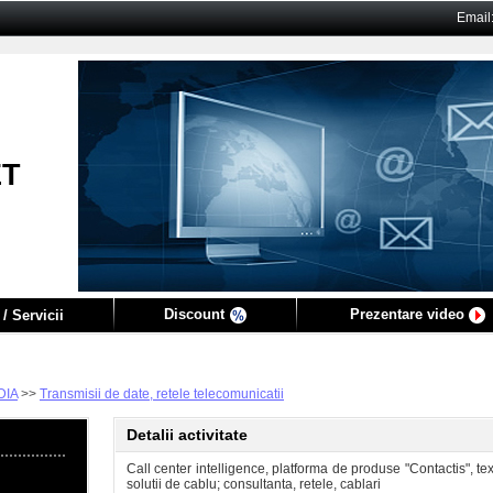
Email
ET
Discount
Prezentare video
/ Servicii
DIA
>>
Transmisii de date, retele telecomunicatii
Detalii activitate
Call center intelligence, platforma de produse "Contactis", te
solutii de cablu; consultanta, retele, cablari