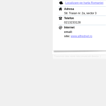
Localizare pe harta Romaniei
Adresa
Str. Traian nr. 2a, sector 3
Telefon
0213233128
Internet
email:
site:
www.alfrednet.ro
Transmisii date retele telecomunicatii diverse
|