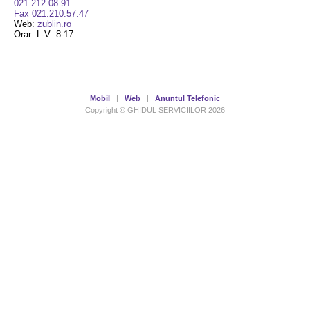
021.212.08.91
Fax 021.210.57.47
Web:
zublin.ro
Orar: L-V: 8-17
Mobil
|
Web
|
Anuntul Telefonic
Copyright © GHIDUL SERVICIILOR 2026