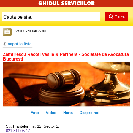
Cauta
Afaceri - Avocati, Juristi
inapoi la lista
Zamfirescu Racoti Vasile & Partners - Societate de Avocatura
Bucuresti
Foto
Video
Harta
Despre noi
Str. Plantelor , nr. 12, Sector 2,
021.311.05.17