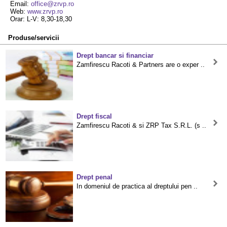
Email:
office@zrvp.ro
Web:
www.zrvp.ro
Orar: L-V: 8,30-18,30
Produse/servicii
Drept bancar si financiar
Zamfirescu Racoti & Partners are o exper ..
Drept fiscal
Zamfirescu Racoti & si ZRP Tax S.R.L. (s ..
Drept penal
In domeniul de practica al dreptului pen ..