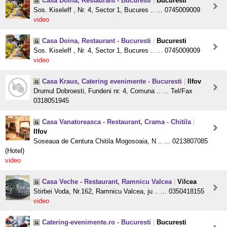
Casa Doina, Restaurant - Bucuresti
|
Bucuresti
Sos. Kiseleff , Nr. 4, Sector 1, Bucures .. ... 0745009009
video
Casa Doina, Restaurant - Bucuresti
|
Bucuresti
Sos. Kiseleff , Nr. 4, Sector 1, Bucures .. ... 0745009009
video
Casa Kraus, Catering evenimente - Bucuresti
|
Ilfov
Drumul Dobroesti, Fundeni nr. 4, Comuna .. ... Tel/Fax
0318051945
Casa Vanatoreasca - Restaurant, Crama - Chitila
|
Ilfov
Soseaua de Centura Chitila Mogosoaia, N .. ... 0213807085
(Hotel)
video
Casa Veche - Restaurant, Ramnicu Valcea
|
Vilcea
Stirbei Voda, Nr.162, Ramnicu Valcea, ju .. ... 0350418155
video
Catering-evenimente.ro - Bucuresti
|
Bucuresti