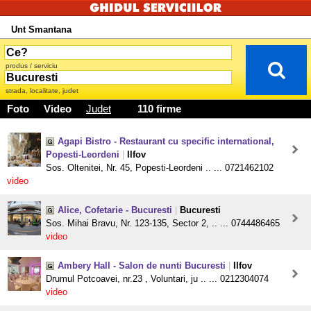
Unt Smantana
produs / serviciu
strada, localitate, judet
Foto
Video
Judet
110 firme
Agapi Bistro - Restaurant cu specific international,
Popesti-Leordeni
|
Ilfov
Sos. Oltenitei, Nr. 45, Popesti-Leordeni .. ... 0721462102
video
Alice, Cofetarie - Bucuresti
|
Bucuresti
Sos. Mihai Bravu, Nr. 123-135, Sector 2, .. ... 0744486465
video
Ambery Hall - Salon de nunti Bucuresti
|
Ilfov
Drumul Potcoavei, nr.23 , Voluntari, ju .. ... 0212304074
video