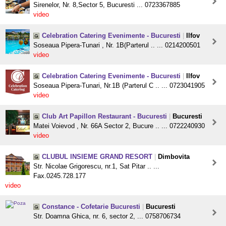
Sirenelor, Nr. 8,Sector 5, Bucuresti ... 0723367885
video
Celebration Catering Evenimente - Bucuresti
|
Ilfov
Soseaua Pipera-Tunari , Nr. 1B(Parterul .. ... 0214200501
video
Celebration Catering Evenimente - Bucuresti
|
Ilfov
Soseaua Pipera-Tunari, Nr.1B (Parterul C .. ... 0723041905
video
Club Art Papillon Restaurant - Bucuresti
|
Bucuresti
Matei Voievod , Nr. 66A Sector 2, Bucure .. ... 0722240930
video
CLUBUL INSIEME GRAND RESORT
|
Dimbovita
Str. Nicolae Grigorescu, nr.1, Sat Pitar .. ...
Fax.0245.728.177
video
Constance - Cofetarie Bucuresti
|
Bucuresti
Str. Doamna Ghica, nr. 6, sector 2, ... 0758706734