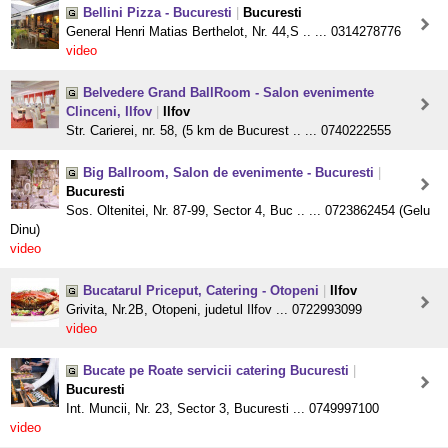
Bellini Pizza - Bucuresti
|
Bucuresti
General Henri Matias Berthelot, Nr. 44,S .. ... 0314278776
video
Belvedere Grand BallRoom - Salon evenimente
Clinceni, Ilfov
|
Ilfov
Str. Carierei, nr. 58, (5 km de Bucurest .. ... 0740222555
Big Ballroom, Salon de evenimente - Bucuresti
|
Bucuresti
Sos. Oltenitei, Nr. 87-99, Sector 4, Buc .. ... 0723862454 (Gelu
Dinu)
video
Bucatarul Priceput, Catering - Otopeni
|
Ilfov
Grivita, Nr.2B, Otopeni, judetul Ilfov ... 0722993099
video
Bucate pe Roate servicii catering Bucuresti
|
Bucuresti
Int. Muncii, Nr. 23, Sector 3, Bucuresti ... 0749997100
video