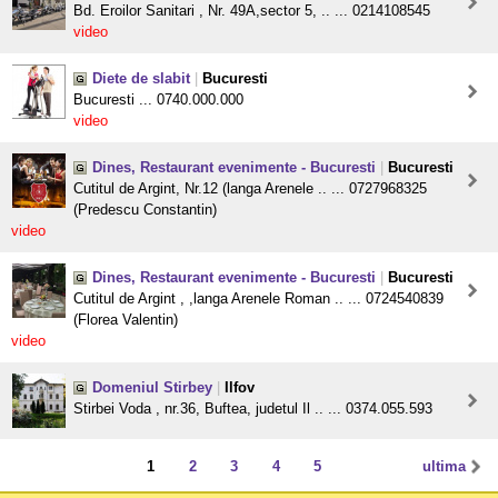
Bd. Eroilor Sanitari , Nr. 49A,sector 5, .. ... 0214108545
video
Diete de slabit
|
Bucuresti
Bucuresti ... 0740.000.000
video
Dines, Restaurant evenimente - Bucuresti
|
Bucuresti
Cutitul de Argint, Nr.12 (langa Arenele .. ... 0727968325
(Predescu Constantin)
video
Dines, Restaurant evenimente - Bucuresti
|
Bucuresti
Cutitul de Argint , ,langa Arenele Roman .. ... 0724540839
(Florea Valentin)
video
Domeniul Stirbey
|
Ilfov
Stirbei Voda , nr.36, Buftea, judetul Il .. ... 0374.055.593
1
2
3
4
5
ultima