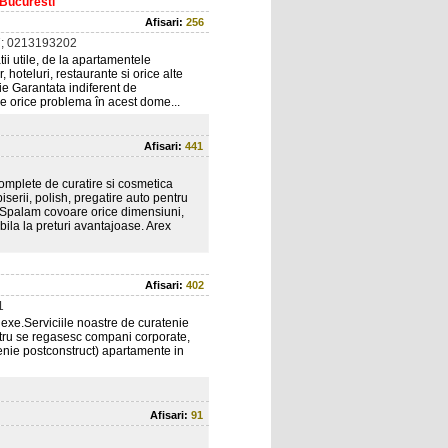
 Bucuresti
Afisari:
256
; 0213193202
tii utile, de la apartamentele
, hoteluri, restaurante si orice alte
ctie Garantata indiferent de
e orice problema în acest dome...
Afisari:
441
 complete de curatire si cosmetica
piserii, polish, pregatire auto pentru
ui. Spalam covoare orice dimensiuni,
abila la preturi avantajoase. Arex
Afisari:
402
1
exe.Serviciile noastre de curatenie
nostru se regasesc compani corporate,
tenie postconstruct) apartamente in
Afisari:
91