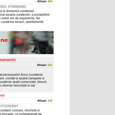
Afisari:
264
2022; 0728455403
a in domeniul curateniei,
nal asupra curateniei, a prospetimii
are avem ani de experienta. Ne
e curatenie birouri, apartamente,
imprejurimi
Afisari:
154
at persoanelor fizice (curatenie
e, curatat si spalat canapele si
(curatenie spatii comerciale, birouri,
u diverse necesitati in ale
sti
Afisari:
245
 0722315547
 curatare covoare, mocheta si
za mecanic, cu echipamente de