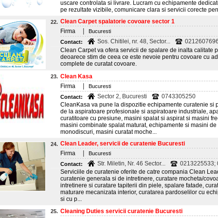
uscare controlata si livrare. Lucram cu echipamente dedica
pe rezultate vizibile, comunicare clara si servicii corecte pent
Clean Carpet spalatorie covoare sector 1
22.
|
Firma
Bucuresti
Sos. Chitilei, nr. 48, Sector...
0212607696
Contact:
Clean Carpet va ofera servicii de spalare de inalta calitate
deoarece stim de ceea ce este nevoie pentru covoare cu adev
complete de curatat covoare.
Clean Kasa
23.
|
Firma
Bucuresti
Sector 2, Bucuresti
0743305250
Contact:
CleanKasa va pune la dispozitie echipamente curatenie si 
de la aspiratoare profesionale si aspiratoare industriale, ap
curatitoare cu presiune, masini spalat si aspirat si masini fr
masini combinate spalat maturat, echipamente si masini de
monodiscuri, masini curatat moche...
Clean Leader, servicii de curatenie Bucuresti
24.
|
Firma
Bucuresti
Str. Miletin, Nr. 46 Sector...
0213225533;
Contact:
Serviciile de curatenie oferite de catre compania Clean Lead
curatenie generala si de intretinere, curatare mocheta/covoar
intretinere si curatare tapiterii din piele, spalare fatade, cur
maturare mecanizata interior, curatarea pardoselilor cu ec
si cu p...
Cleaning Duties servicii curatenie Bucuresti
25.