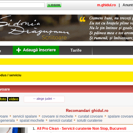
m.ghidul.ro
|
Anuntu
Tarife
dus / serviciu
ovoare
-- alege judet --
foto
video
Recomandari ghidul.ro
•
•
•
•
voare
servicii spalare
covoare si mochete
curatat covoare
spalare covoar
•
•
•
 generala
spalat mochete
servicii curatat
solutii curatenie
All Pro Clean - Servicii curatenie Non Stop, Bucuresti
1.