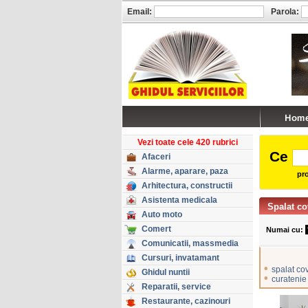
Email:
Parola:
Vezi toate cele 420 rubrici
Ce
Afaceri
Alarme, aparare, paza
pro
Arhitectura, constructii
Asistenta medicala
Spalat c
Auto moto
Comert
Numai cu:
Comunicatii, massmedia
Cursuri, invatamant
•
spalat co
Ghidul nuntii
•
curatenie
Reparatii, service
Restaurante, cazinouri