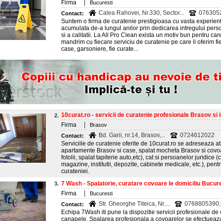
|
Firma
Bucuresti
Calea Rahovei, Nr.330, Sector...
076305
Contact:
Suntem o firma de curatenie prestigioasa cu vasta experient
acumulata de-a lungul anilor prin dedicarea intregului perso
si a calitatii. La All Pro Clean exista un motiv bun pentru c
mandrim cu fiecare serviciu de curatenie pe care il oferim fi
case, garsoniere, fie curate...
10curat.ro - servicii de curatenie profesionale Brasov si 
2.
|
Firma
Brasov
Bd. Garii, nr.14, Brasov,...
0724612022
Contact:
Serviciile de curatenie oferite de 10curat.ro se adreseaza at
apartamente Brasov si case, spalat mocheta Brasov si covoar
fotolii, spalat tapiterie auto,etc), cat si persoanelor juridice 
magazine, institutii, depozite, cabinete medicale, etc.), pentr
curateniei.
7 Wash - Spalatorie, curatare covoare le domiciliu Bucure
3.
|
Firma
Bucuresti
Str. Gheorghe Titeica, Nr....
0768805390;
Contact:
Echipa 7Wash iti pune la dispozitie servicii profesionale de
canapele. Spalarea profesionala a covoarelor se efectuea