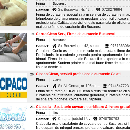
|
Firma
Bucuresti
Str. Berzovia , Nr. 42,...
0728279994
Contact:
Firma de curatenie specializata in servicii de curatenie in a
tehnologie de ultima generatie prestam la domiciliu, case si
profesionala. Calitatea serviciilor este garantata de eficienta
mai bune firme de curatenie din Bucuresti.
Certto Clean Serv, Firma de curatenie Bucuresti
19.
|
Firma
Bucuresti
Str. Berzovia, nr. 42, sector...
0761363064
Contact:
Curatenie Certto este una dintre cele mai apreciate firme de
Profesionisti in curatenie generala pentru apartamente dar si
birouri. Firma de curatenie din Bucuresti cu experienta in c
apartamente. Suntem printre cele mai bune firme de curateni
lipita la domiciliu....
Cipaco Clean, servicii profesionale curatenie Galati
20.
|
Firma
Galati
Str. Al. Cernat, nr. 106bis,...
0744547723
Contact:
Firma de curatenie CIPACO Clean a reusit sa realizeze cu su
curatenie de intretinere, curatenie generala, curatenie post 
de spalare mochete, covoare sau tapiterii.
Clabucila - Spalatorie covoare cu ridicare & livrare gratuit
21.
|
Firma
Ilfov
Chiajna, judetul Ilfov
0740750793
Contact:
Clabucila este o spalatorie de covoare pentru Bucuresti si Ilfo
Ne ocupam de întregul proces: preluare, evaluare, desprafuire