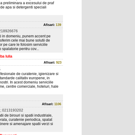
a preliminara a excesului de praf
e apa si detergenti speciali
Afisari:
139
218926676
sti in domeniu, punem accent pe
i oferim cele mai bune solutii de
 pe care le folosim serviciile
 spalatorie pentru cov...
ba Iulia
Afisari:
923
1
esionale de curatenie, igienizare si
 standarde calitativ europene, in
nostri. In acest domeniu serviciile
rme, centre comerciale, hoteluri, hale
Afisari:
1106
; 0213193202
i de birouri si spatii industriale,
ala, curatenie periodica, spalat
tinere si amenajare spatii verzi si