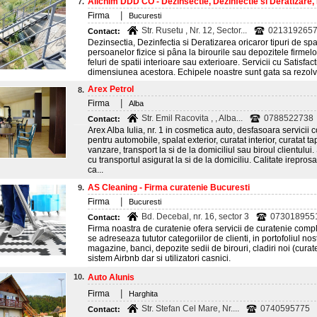
Allchim DDD CO - Dezinsectie, Dezinfectie si Deratizare,
7.
|
Firma
Bucuresti
Str. Rusetu , Nr. 12, Sector...
0213192657
Contact:
Dezinsectia, Dezinfectia si Deratizarea oricaror tipuri de spa
persoanelor fizice si pâna la birourile sau depozitele firmelor
feluri de spatii interioare sau exterioare. Servicii cu Satisfa
dimensiunea acestora. Echipele noastre sunt gata sa rezolv
Arex Petrol
8.
|
Firma
Alba
Str. Emil Racovita , , Alba...
0788522738
Contact:
Arex Alba Iulia, nr. 1 in cosmetica auto, desfasoara servicii
pentru automobile, spalat exterior, curatat interior, curatat ta
vanzare, transport la si de la domiciliul sau biroul clientul
cu transportul asigurat la si de la domiciliu. Calitate irepros
ca...
AS Cleaning - Firma curatenie Bucuresti
9.
|
Firma
Bucuresti
Bd. Decebal, nr. 16, sector 3
073018955
Contact:
Firma noastra de curatenie ofera servicii de curatenie compl
se adreseaza tututor categoriilor de clienti, in portofoliul 
magazine, banci, depozite sedii de birouri, cladiri noi (cura
sistem Airbnb dar si utilizatori casnici.
10.
Auto Alunis
|
Firma
Harghita
Str. Stefan Cel Mare, Nr....
0740595775
Contact: