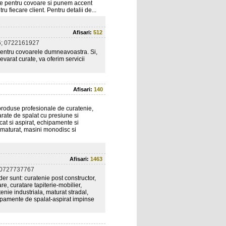
te pentru covoare si punem accent
ru fiecare client. Pentru detalii de...
Afisari:
512
; 0722161927
 pentru covoarele dumneavoastra. Si,
arat curate, va oferim servicii
Afisari:
140
produse profesionale de curatenie,
arate de spalat cu presiune si
ecat si aspirat, echipamente si
 maturat, masini monodisc si
Afisari:
1463
 0727737767
er sunt: curatenie post constructor,
e, curatare tapiterie-mobilier,
atenie industriala, maturat stradal,
hipamente de spalat-aspirat impinse