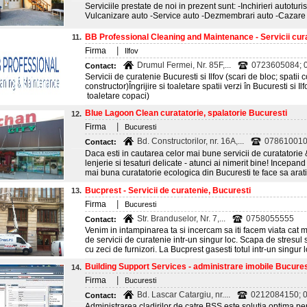
Serviciile prestate de noi in prezent sunt: -Inchirieri autotur
Vulcanizare auto -Service auto -Dezmembrari auto -Cazare
BB Professional Cleaning and Maintenance - Servicii cura
11.
|
Firma
Ilfov
Drumul Fermei, Nr. 85F,...
0723605084; 
Contact:
Servicii de curatenie Bucuresti si Ilfov (scari de bloc; spatii
constructor)Îngrijire si toaletare spatii verzi în Bucuresti si 
toaletare copaci)
Blue Lagoon Clean curatatorie, spalatorie Bucuresti
12.
|
Firma
Bucuresti
Bd. Constructorilor, nr. 16A,...
07861001
Contact:
Daca esti in cautarea celor mai bune servicii de curatatorie 
lenjerie si tesaturi delicate - atunci ai nimerit bine! Incepa
mai buna curatatorie ecologica din Bucuresti te face sa arat
Bucprest - Servicii de curatenie, Bucuresti
13.
|
Firma
Bucuresti
Str. Branduselor, Nr. 7,...
0758055555
Contact:
Venim in intampinarea ta si incercam sa iti facem viata cat
de servicii de curatenie intr-un singur loc. Scapa de stresul 
cu zeci de furnizori. La Bucprest gasesti totul intr-un singur l
Building Support Services - administrare imobile Bucures
14.
|
Firma
Bucuresti
Bd. Lascar Catargiu, nr....
0212084150; 
Contact:
Administrarea cladirilor de catre BSS este solutia optima pe