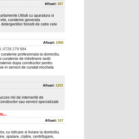
Afisari:
367
partamente.Utilati cu aparatura si
 vile, curatenie generala
 detergentilor folositi de catre cele
Afisari:
1069
; 0728 279 994
 curatenie profesionala la domiciliu.
 curatenie de intretinere sedii
uratenie dupa constructor pentru
e in servicii de curatat mocheta
Afisari:
1203
cces mii de interventii de
constructor sau servicii specializate
a,...
Afisari:
107
v, cu ridicare si livrare la domiciliu.
, spalare, clatire, centrifugare,