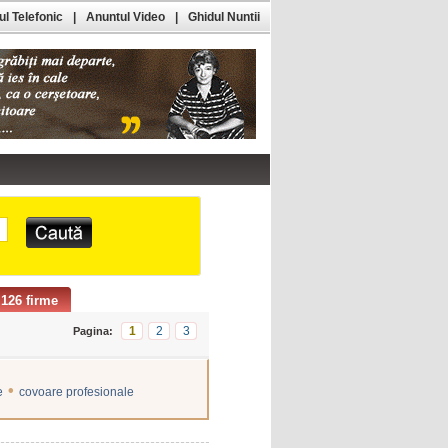
l Telefonic
|
Anuntul Video
|
Ghidul Nuntii
126 firme
1
2
3
Pagina:
•
e
covoare profesionale