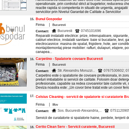
operationale, prin controlul strict al bugetelor, reducerea che
reactie rapida si competenta in situatii de urgenta, angajati
serviciilor prin Nivelul Garantat de Calitate a Serviciilor
Bunul Gospodar
15.
|
Firma
Bucuresti
Bucuresti
0745101696
Contact:
Reparatii instalatii electrice: prize, intrerupatoare, sigurante,
cabluri electrice, instalatii sanitare: baie si bucatarie, tevi, gar
electrocasnice: masina de spalat, frigidere, hote, aer conditio
montaj/demontaj piese mobilier: rafturi, dulapuri, etajere, poli
canapea...
Carpetino - Spalatorie covoare Bucuresti
16.
|
Firma
Bucuresti
Str. Alexandru Moruzzi...
0767530602; 0
Contact:
Carpetino este o spalatorie de covoare profesionala, in zona
preturi imbatabile si servicii de calitate. Folosim doar deter
profesionale, capabile sa redea covoarelor tale culorile vii, 
Deviza noastra este: „Un covor bine tratat este un covor ferici
17.
Celsius Cleaning - servicii de spalatorie si curatatorie B
|
Firma
Ilfov
Sos. Bucuresti-Alexandria,...
075112090
Contact:
Servicii de curatatorie si spalatorie haine, perdele, lenjerii d
Certto Clean Serv - Servicii curatenie, Bucuresti
18.