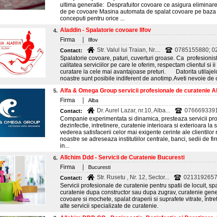
ultima generatie: Desprafuitor covoare ce asigura eliminare
de pe covoare Masina automata de spalat covoare pe baza d
conceputi pentru orice ...
Aladdin - Spalatorie covoare Ilfov
4.
|
Firma
Ilfov
Str. Valul lui Traian, Nr....
0785155880; 0
Contact:
Spalatorie covoare, paturi, cuverturi groase. Ca profesioni
calitatea serviciilor pe care le oferim, respectam clientul si i
curatare la cele mai avantajoase preturi. Datorita utilajelor
noastre sunt posibile indiferent de anotimp.Aveti nevoie de o
Alfa & Omega Group servicii profesionale de curatenie Al
5.
|
Firma
Alba
Dr. Aurel Lazar, nr.10, Alba...
076669339
Contact:
Companie experimentata si dinamica, presteaza servicii prof
dezinfectie, intretinere, curatenie interioara si exterioara la
vederea satisfacerii celor mai exigente cerinte ale clientilor 
noastre se adreseaza institutiilor centrale, banci, sedii de fi
in...
Allchim Ddd - Servicii de Curatenie Bucuresti
6.
|
Firma
Bucuresti
Str. Rusetu , Nr. 12, Sector...
0213192657
Contact:
Servicii profesionale de curatenie pentru spatii de locuit, spati
curatenie dupa constructor sau dupa zugrav, curatenie gener
covoare si mochete, spalat draperii si suprafete vitrate, între
alte servicii specializate de curatenie.