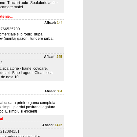
isme -Tractari auto -Spalatorie auto -
 camere motel
tenie...
Afisari:
144
0766525799
 comerciale si birouri; dupa
Ilfov (montaj gazon; tundere iarba;
Afisari:
245
02
& spalatorie - haine, covoare,
nd de azi, Blue Lagoon Clean, cea
i de nota 10.
Afisari:
351
 mai usoara printr-o gama completa
si timpul pierdut pastrand legatura
oc. E simplu si eficient!
ti
Afisari:
1472
0212084151
ntru reducerea costurilor