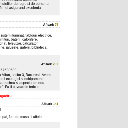
ltuielilor de regie si de personal,
i firmei asigurand excelenta
Afisari:
76
 sistem iluminat, tablouri electrice,
nituri, baterii, calorifere,
nat, televizor, calculator,
te, jaluzele, galerii, biblioteca,
Afisari:
251
767530603
 Vitan, sector 3, Bucuresti. Avem
genti ecologici si echipamente
stralucirea si aspectul de nou.
t”. Fa-ti covoarele fericite.
ragadiru
Afisari:
141
5
e pat, fete de masa si altele