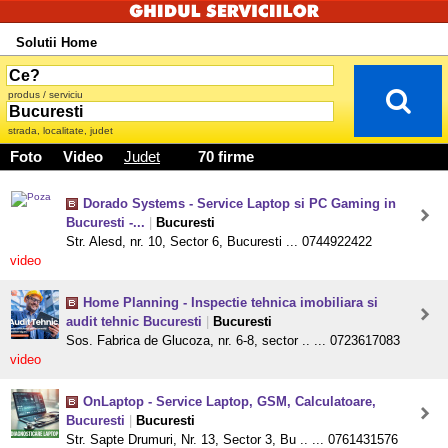
Solutii Home
produs / serviciu
strada, localitate, judet
Foto
Video
Judet
70 firme
Dorado Systems - Service Laptop si PC Gaming in
Bucuresti -...
|
Bucuresti
Str. Alesd, nr. 10, Sector 6, Bucuresti ... 0744922422
video
Home Planning - Inspectie tehnica imobiliara si
audit tehnic Bucuresti
|
Bucuresti
Sos. Fabrica de Glucoza, nr. 6-8, sector .. ... 0723617083
video
OnLaptop - Service Laptop, GSM, Calculatoare,
Bucuresti
|
Bucuresti
Str. Sapte Drumuri, Nr. 13, Sector 3, Bu .. ... 0761431576