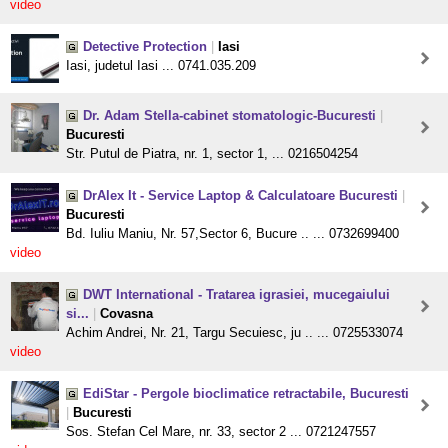
video
Detective Protection
|
Iasi
Iasi, judetul Iasi ... 0741.035.209
Dr. Adam Stella-cabinet stomatologic-Bucuresti
|
Bucuresti
Str. Putul de Piatra, nr. 1, sector 1, ... 0216504254
DrAlex It - Service Laptop & Calculatoare Bucuresti
|
Bucuresti
Bd. Iuliu Maniu, Nr. 57,Sector 6, Bucure .. ... 0732699400
video
DWT International - Tratarea igrasiei, mucegaiului
si...
|
Covasna
Achim Andrei, Nr. 21, Targu Secuiesc, ju .. ... 0725533074
video
EdiStar - Pergole bioclimatice retractabile, Bucuresti
|
Bucuresti
Sos. Stefan Cel Mare, nr. 33, sector 2 ... 0721247557