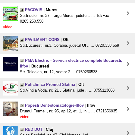
PACOVIS
|
Mures
Str.Insulei, nr. 37, Targu Mures, judetu .. ... Tel/Fax
0265.250.558
video
PAVILMENT CONS
|
Olt
Str.Bucuresti, nr.3, Corabia, judetul Ol .. ... 0720.338.659
PMA Electric - Servicii electrice complete Bucuresti,
Ilfov
|
Bucuresti
Str. Teleajen, nr. 12, sector 2 ... 0769260538
Policlinica Promed-Slatina
|
Olt
Str.Vintila Voda, nr. 21 , Slatina, jude .. ... 0755113668
Popesti Dent-stomatologie-Ilfov
|
Ilfov
Drumul Fermei , nr. 95, ap 12, et. 1, in .. ... 0721656935
video
RED DOT
|
Cluj