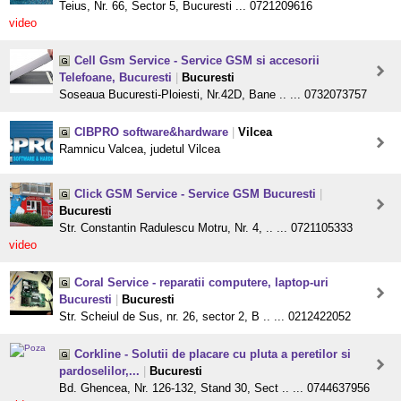
Teius, Nr. 66, Sector 5, Bucuresti ... 0721209616
video
Cell Gsm Service - Service GSM si accesorii
Telefoane, Bucuresti
|
Bucuresti
Soseaua Bucuresti-Ploiesti, Nr.42D, Bane .. ... 0732073757
CIBPRO software&hardware
|
Vilcea
Ramnicu Valcea, judetul Vilcea
Click GSM Service - Service GSM Bucuresti
|
Bucuresti
Str. Constantin Radulescu Motru, Nr. 4, .. ... 0721105333
video
Coral Service - reparatii computere, laptop-uri
Bucuresti
|
Bucuresti
Str. Scheiul de Sus, nr. 26, sector 2, B .. ... 0212422052
Corkline - Solutii de placare cu pluta a peretilor si
pardoselilor,...
|
Bucuresti
Bd. Ghencea, Nr. 126-132, Stand 30, Sect .. ... 0744637956