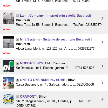
Str. Trivale, Nr. 4, Sector 4, Bucuresti ... 0744159089
video
Lamit Company - Internet prin satelit, Bucuresti
|
Bucuresti
Popa Tatu, Nr 58, Sector 1, Bucuresti ... Tel/Fax: 0213350874
video
Mifa Systems - Sisteme de securitate Bucuresti
|
Bucuresti
Aleea Lacul Morii, nr. 127-129, sc. A, p .. ... 0728631177
video
MODPACK SYSTEM
|
Prahova
Str.Republicii, nr.1, Plopeni, judetul P .. ... 0731.578.525
ONE TO ONE NURSING HOME
|
Ilfov
Calea Bucuresti, nr. 7 , Saftica, judetu .. ... 0213505008
ORAMONT
|
Bihor
Str. M. Kogalniceanu, nr. 1/C, Oradea, j .. ... Tel / Fax
;0259.427.893