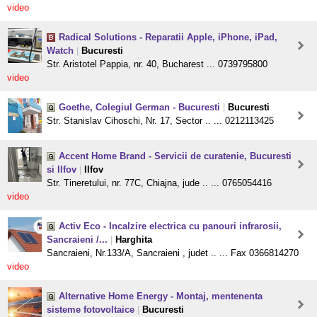
video
Radical Solutions - Reparatii Apple, iPhone, iPad,
Watch
|
Bucuresti
Str. Aristotel Pappia, nr. 40, Bucharest ... 0739795800
video
Goethe, Colegiul German - Bucuresti
|
Bucuresti
Str. Stanislav Cihoschi, Nr. 17, Sector .. ... 0212113425
Accent Home Brand - Servicii de curatenie, Bucuresti
si Ilfov
|
Ilfov
Str. Tineretului, nr. 77C, Chiajna, jude .. ... 0765054416
video
Activ Eco - Incalzire electrica cu panouri infrarosii,
Sancraieni /...
|
Harghita
Sancraieni, Nr.133/A, Sancraieni , judet .. ... Fax 0366814270
video
Alternative Home Energy - Montaj, mentenenta
sisteme fotovoltaice
|
Bucuresti