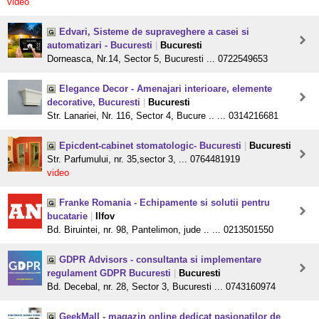
video
Edvari, Sisteme de supraveghere a casei si
automatizari - Bucuresti
|
Bucuresti
Dorneasca, Nr.14, Sector 5, Bucuresti ... 0722549653
Elegance Decor - Amenajari interioare, elemente
decorative, Bucuresti
|
Bucuresti
Str. Lanariei, Nr. 116, Sector 4, Bucure .. ... 0314216681
Epicdent-cabinet stomatologic- Bucuresti
|
Bucuresti
Str. Parfumului, nr. 35,sector 3, ... 0764481919
video
Franke Romania - Echipamente si solutii pentru
bucatarie
|
Ilfov
Bd. Biruintei, nr. 98, Pantelimon, jude .. ... 0213501550
GDPR Advisors - consultanta si implementare
regulament GDPR Bucuresti
|
Bucuresti
Bd. Decebal, nr. 28, Sector 3, Bucuresti ... 0743160974
GeekMall - magazin online dedicat pasionatilor de