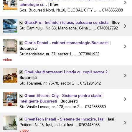
tehnologie si...
|
Ilfov
Sos. Bucuresti Nord, Nr.10, GLOBAL CITY .. ... 0748855888
GlassPro - Inchideri terase, balcoane cu sticla
|
Ilfov
Str. Caminului, Nr. 63, Manolache, Glina .. ... 0740017792
Gloria Dental - cabinet stomatologic-Bucuresti
|
Bucuresti
Str.Mendeleev, nr. 37, sector 1, ... 0773801922
video
Gradinita Montessori Livada cu copii sector 2
|
Bucuresti
Str. Toamnei, nr. 76-78, sector 2 ... 0721204642
Green Electric City - Sisteme pentru cladiri
inteligente Bucuresti
|
Bucuresti
Str. Vasile Lascar, nr. 178, sector 2 ... 0742568369
GreenTech Install - Sisteme de incazire, Iasi
|
Iasi
Poitiers, Nr.23, Iasi, judetul Iasi ... 0762448983
video