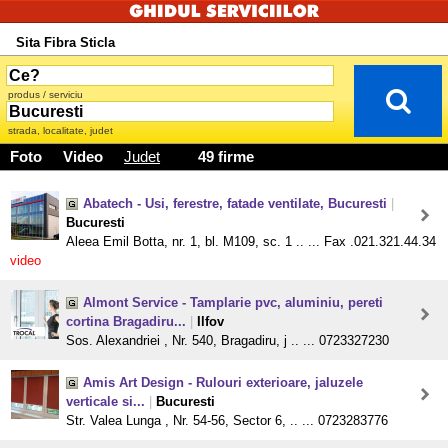
Sita Fibra Sticla
produs / serviciu
strada, localitate, judet
Foto
Video
Judet
49 firme
Abatech - Usi, ferestre, fatade ventilate, Bucuresti
|
Bucuresti
Aleea Emil Botta, nr. 1, bl. M109, sc. 1 .. ... Fax .021.321.44.34
video
Almont Service - Tamplarie pvc, aluminiu, pereti
cortina Bragadiru...
|
Ilfov
Sos. Alexandriei , Nr. 540, Bragadiru, j .. ... 0723327230
Amis Art Design - Rulouri exterioare, jaluzele
verticale si...
|
Bucuresti
Str. Valea Lunga , Nr. 54-56, Sector 6, .. ... 0723283776