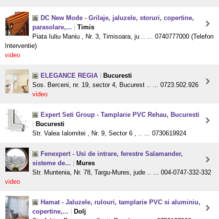
DC New Mode - Grilaje, jaluzele, storuri, copertine,
parasolare,...
|
Timis
Piata Iuliu Maniu , Nr. 3, Timisoara, ju .. ... 0740777000 (Telefon
Interventie)
video
ELEGANCE REGIA
|
Bucuresti
Sos. Berceni, nr. 19, sector 4, Bucurest .. ... 0723.502.926
video
Expert Seti Group - Tamplarie PVC Rehau, Bucuresti
|
Bucuresti
Str. Valea Ialomitei , Nr. 9, Sector 6 , .. ... 0730619924
Fenexpert - Usi de intrare, ferestre Salamander,
sisteme de...
|
Mures
Str. Muntenia, Nr. 78, Targu-Mures, jude .. ... 004-0747-332-332
video
Hamat - Jaluzele, rulouri, tamplarie PVC si aluminiu,
copertine,...
|
Dolj