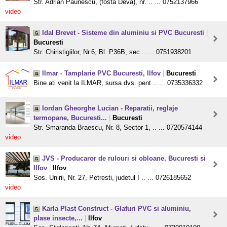
Str. Adrian Paunescu, (fosta Deva), nr. .. ... 0752137966
video
Idal Brevet - Sisteme din aluminiu si PVC Bucuresti
|
Bucuresti
Str. Chiristigiilor, Nr.6, Bl. P36B, sec .. ... 0751938201
Ilmar - Tamplarie PVC Bucuresti, Ilfov
|
Bucuresti
Bine ati venit la ILMAR, sursa dvs. pent .. ... 0735336332
Iordan Gheorghe Lucian - Reparatii, reglaje
termopane, Bucuresti...
|
Bucuresti
Str. Smaranda Braescu, Nr. 8, Sector 1, .. ... 0720574144
video
JVS - Producaror de rulouri si obloane, Bucuresti si
Ilfov
|
Ilfov
Sos. Unirii, Nr. 27, Petresti, judetul I .. ... 0726185652
video
Karla Plast Construct - Glafuri PVC si aluminiu,
plase insecte,...
|
Ilfov