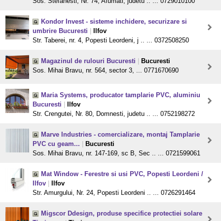
Sos. Stefanesti, Nr. 74, Afumati, judetu .. ... 0729010100
Kondor Invest - sisteme inchidere, securizare si
umbrire Bucuresti
|
Ilfov
Str. Taberei, nr. 4, Popesti Leordeni, j .. ... 0372508250
Magazinul de rulouri Bucuresti
|
Bucuresti
Sos. Mihai Bravu, nr. 564, sector 3, ... 0771670690
Maria Systems, producator tamplarie PVC, aluminiu
Bucuresti
|
Ilfov
Str. Crengutei, Nr. 80, Domnesti, judetu .. ... 0752198272
Marve Industries - comercializare, montaj Tamplarie
PVC cu geam...
|
Bucuresti
Sos. Mihai Bravu, nr. 147-169, sc B, Sec .. ... 0721599061
Mat Window - Ferestre si usi PVC, Popesti Leordeni /
Ilfov
|
Ilfov
Str. Amurgului, Nr. 24, Popesti Leordeni .. ... 0726291464
Migscor Ddesign, produse specifice protectiei solare