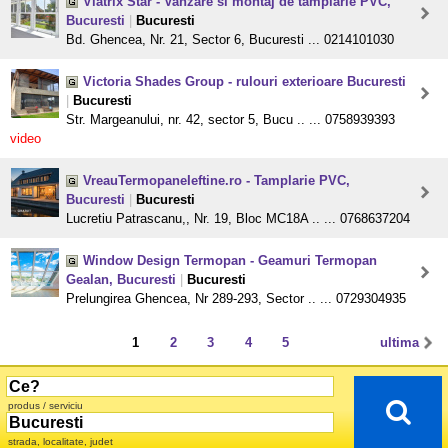
Viatrix Star - Vanzare si montaj de tamplarie PVC,
Bucuresti
|
Bucuresti
Bd. Ghencea, Nr. 21, Sector 6, Bucuresti ... 0214101030
Victoria Shades Group - rulouri exterioare Bucuresti
|
Bucuresti
Str. Margeanului, nr. 42, sector 5, Bucu .. ... 0758939393
video
VreauTermopaneIeftine.ro - Tamplarie PVC,
Bucuresti
|
Bucuresti
Lucretiu Patrascanu,, Nr. 19, Bloc MC18A .. ... 0768637204
Window Design Termopan - Geamuri Termopan
Gealan, Bucuresti
|
Bucuresti
Prelungirea Ghencea, Nr 289-293, Sector .. ... 0729304935
1
2
3
4
5
ultima
produs / serviciu
strada, localitate, judet