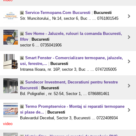
Service-Termopane.Com Bucuresti
|
Bucuresti
Str. Muncitorului,, Nr.14, sector 6, Buc .. ... 0761801545
Sev Home - Jaluzele, rulouri la comanda Bucuresti,
Ilfov
|
Bucuresti
sector 6 ... 0735041906
Smart Fenster - Comercializare termopane, jaluzele,
usi, ferestre,...
|
Bucuresti
Intrarea Ilioara, nr. 16P, sector 3, Buc .. ... 0747205005
Sundecor Investment, Decoratiuni pentru ferestre
Bucuresti
|
Bucuresti
Bd. Poligrafiei , nr. 52-54, Sector 1, ... 0786881461
Termo Promptservice - Montaj si reparatii termopane
si plase de...
|
Bucuresti
Bulevardul Decebal, Sector 3, Bucuresti ... 0722408934
video