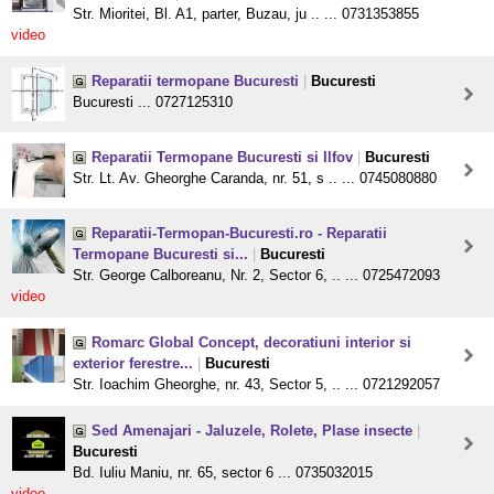
Str. Mioritei, Bl. A1, parter, Buzau, ju .. ... 0731353855
video
Reparatii termopane Bucuresti
|
Bucuresti
Bucuresti ... 0727125310
Reparatii Termopane Bucuresti si Ilfov
|
Bucuresti
Str. Lt. Av. Gheorghe Caranda, nr. 51, s .. ... 0745080880
Reparatii-Termopan-Bucuresti.ro - Reparatii
Termopane Bucuresti si...
|
Bucuresti
Str. George Calboreanu, Nr. 2, Sector 6, .. ... 0725472093
video
Romarc Global Concept, decoratiuni interior si
exterior ferestre...
|
Bucuresti
Str. Ioachim Gheorghe, nr. 43, Sector 5, .. ... 0721292057
Sed Amenajari - Jaluzele, Rolete, Plase insecte
|
Bucuresti
Bd. Iuliu Maniu, nr. 65, sector 6 ... 0735032015
video