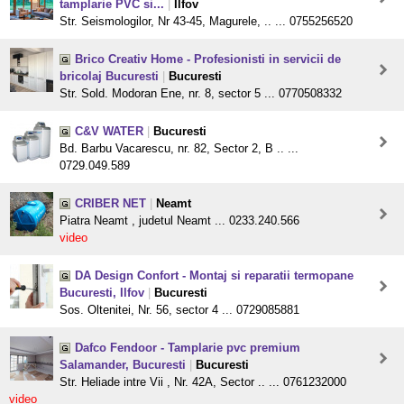
tamplarie PVC si...
|
Ilfov
Str. Seismologilor, Nr 43-45, Magurele, .. ... 0755256520
Brico Creativ Home - Profesionisti in servicii de
bricolaj Bucuresti
|
Bucuresti
Str. Sold. Modoran Ene, nr. 8, sector 5 ... 0770508332
C&V WATER
|
Bucuresti
Bd. Barbu Vacarescu, nr. 82, Sector 2, B .. ...
0729.049.589
CRIBER NET
|
Neamt
Piatra Neamt , judetul Neamt ... 0233.240.566
video
DA Design Confort - Montaj si reparatii termopane
Bucuresti, Ilfov
|
Bucuresti
Sos. Oltenitei, Nr. 56, sector 4 ... 0729085881
Dafco Fendoor - Tamplarie pvc premium
Salamander, Bucuresti
|
Bucuresti
Str. Heliade intre Vii , Nr. 42A, Sector .. ... 0761232000
video