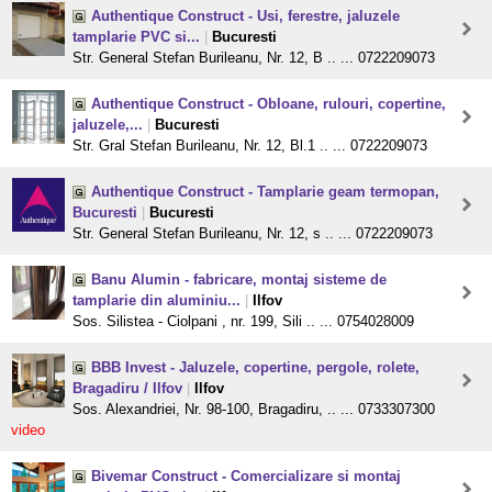
Authentique Construct - Usi, ferestre, jaluzele
tamplarie PVC si...
|
Bucuresti
Str. General Stefan Burileanu, Nr. 12, B .. ... 0722209073
Authentique Construct - Obloane, rulouri, copertine,
jaluzele,...
|
Bucuresti
Str. Gral Stefan Burileanu, Nr. 12, Bl.1 .. ... 0722209073
Authentique Construct - Tamplarie geam termopan,
Bucuresti
|
Bucuresti
Str. General Stefan Burileanu, Nr. 12, s .. ... 0722209073
Banu Alumin - fabricare, montaj sisteme de
tamplarie din aluminiu...
|
Ilfov
Sos. Silistea - Ciolpani , nr. 199, Sili .. ... 0754028009
BBB Invest - Jaluzele, copertine, pergole, rolete,
Bragadiru / Ilfov
|
Ilfov
Sos. Alexandriei, Nr. 98-100, Bragadiru, .. ... 0733307300
video
Bivemar Construct - Comercializare si montaj