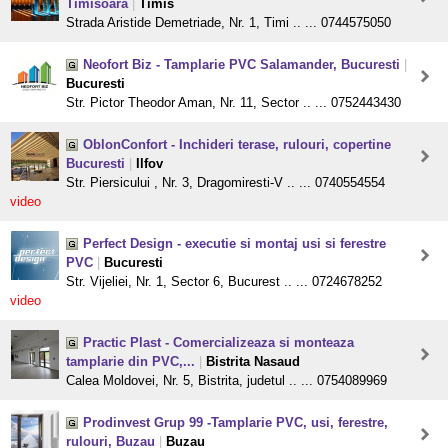
Timisoara
|
Timis
Strada Aristide Demetriade, Nr. 1, Timi .. ... 0744575050
Neofort Biz - Tamplarie PVC Salamander, Bucuresti
|
Bucuresti
Str. Pictor Theodor Aman, Nr. 11, Sector .. ... 0752443430
OblonConfort - Inchideri terase, rulouri, copertine
Bucuresti
|
Ilfov
Str. Piersicului , Nr. 3, Dragomiresti-V .. ... 0740554554
video
Perfect Design - executie si montaj usi si ferestre
PVC
|
Bucuresti
Str. Vijeliei, Nr. 1, Sector 6, Bucurest .. ... 0724678252
video
Practic Plast - Comercializeaza si monteaza
tamplarie din PVC,...
|
Bistrita Nasaud
Calea Moldovei, Nr. 5, Bistrita, judetul .. ... 0754089969
Prodinvest Grup 99 -Tamplarie PVC, usi, ferestre,
rulouri, Buzau
|
Buzau