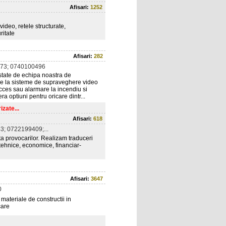
Afisari:
1252
ideo, retele structurate,
ritate
Afisari:
282
73; 0740100496
estate de echipa noastra de
. De la sisteme de supraveghere video
acces sau alarmare la incendiu si
a optiuni pentru oricare dintr...
zate...
Afisari:
618
; 0722199409;...
provocarilor. Realizam traduceri
, tehnice, economice, financiar-
Afisari:
3647
0
 materiale de constructii in
care