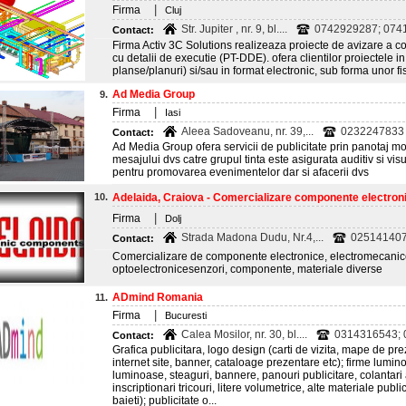
|
Firma
Cluj
Str. Jupiter , nr. 9, bl....
0742929287; 074
Contact:
Firma Activ 3C Solutions realizeaza proiecte de avizare a co
cu detalii de executie (PT-DDE). ofera clientilor proiectele i
planse/planuri) si/sau in format electronic, sub forma unor fis
Ad Media Group
9.
|
Firma
Iasi
Aleea Sadoveanu, nr. 39,...
0232247833
Contact:
Ad Media Group ofera servicii de publicitate prin panotaj mo
mesajului dvs catre grupul tinta este asigurata auditiv si visu
pentru promovarea evenimentelor dar si afacerii dvs
10.
Adelaida, Craiova - Comercializare componente electron
|
Firma
Dolj
Strada Madona Dudu, Nr.4,...
0251414072
Contact:
Comercializare de componente electronice, electromecanice
optoelectronicesenzori, componente, materiale diverse
ADmind Romania
11.
|
Firma
Bucuresti
Calea Mosilor, nr. 30, bl....
0314316543;
Contact:
Grafica publicitara, logo design (carti de vizita, mape de pr
internet site, banner, cataloage prezentare etc); firme lum
luminoase, steaguri, bannere, panouri publicitare, colantari a
inscriptionari tricouri, litere volumetrice, alte materiale publ
baieti); publicitate o...