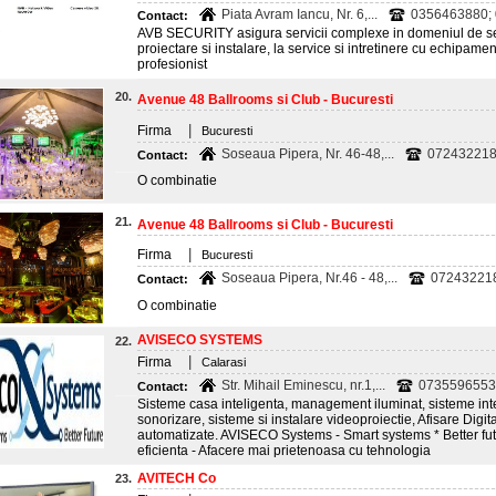
Piata Avram Iancu, Nr. 6,...
0356463880;
Contact:
AVB SECURITY asigura servicii complexe in domeniul de sec
proiectare si instalare, la service si intretinere cu echipam
profesionist
20.
Avenue 48 Ballrooms si Club - Bucuresti
|
Firma
Bucuresti
Soseaua Pipera, Nr. 46-48,...
072432218
Contact:
O combinatie
21.
Avenue 48 Ballrooms si Club - Bucuresti
|
Firma
Bucuresti
Soseaua Pipera, Nr.46 - 48,...
07243221
Contact:
O combinatie
AVISECO SYSTEMS
22.
|
Firma
Calarasi
Str. Mihail Eminescu, nr.1,...
0735596553
Contact:
Sisteme casa inteligenta, management iluminat, sisteme inte
sonorizare, sisteme si instalare videoproiectie, Afisare Digita
automatizate. AVISECO Systems - Smart systems * Better fu
eficienta - Afacere mai prietenoasa cu tehnologia
AVITECH Co
23.