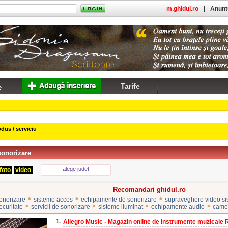
m.ghidul.ro
|
Anuntu
Tarife
dus / serviciu
sonorizare
-- alege judet --
foto
video
Recomandari ghidul.ro
•
•
•
onorizare
sisteme acces
echipamente de sonorizare
supraveghere video s
•
•
•
•
ecuritate
servicii de sonorizare
sisteme iluminat
echipamente audio
came
1.
Allegro Music - Magazin online de instrumente muzicale