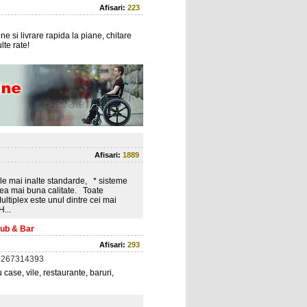
Afisari:
223
e si livrare rapida la piane, chitare
lte rate!
Afisari:
1889
cele mai inalte standarde, * sisteme
cea mai buna calitate. Toate
ltiplex este unul dintre cei mai
...
lub & Bar
Afisari:
293
0267314393
case, vile, restaurante, baruri,