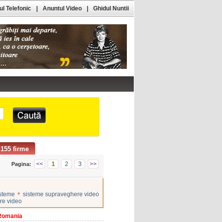
l Telefonic
|
Anuntul Video
|
Ghidul Nuntii
155 firme
<<
1
2
3
>>
Pagina:
•
isteme
sisteme supraveghere video
re video
 Romania