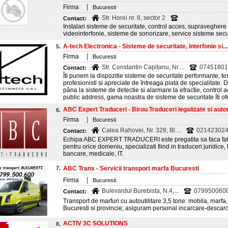
|
Firma
Bucuresti
Str. Horei nr. 8, sector 2
Contact:
Instalari sisteme de securitate, control acces, supraveghere v
videointerfonie, sisteme de sonorizare, service sisteme secu
A-tech Electronica - Sisteme de securitate, interfonie si...
5.
|
Firma
Bucuresti
Str. Constantin Capitanu, Nr....
07451801
Contact:
Îti punem la dispozitie sisteme de securitate performante, t
profesionisti si apreciate de întreaga piata de specialitate
pâna la sisteme de detectie si alarmare la efractie, control 
public address, gama noastra de sisteme de securitate îti ofer
ABC Expert Traduceri - Birou Traduceri legalizate si autori
6.
|
Firma
Bucuresti
Calea Rahovei, Nr. 328, Bl....
0214230243
Contact:
Echipa ABC EXPERT TRADUCERI este pregatita sa faca fata 
pentru orice domeniu, specializati fiind in traduceri juridice
bancare, medicale, IT.
7.
ABC Trans - Servicii transport marfa Bucuresti
|
Firma
Bucuresti
Bulevardul Burebista, N.4,...
079950060
Contact:
Transport de marfuri cu autoutilitare 3,5 tone: mobila, marfa,
Bucuresti si provincie; asiguram personal incarcare-descar
ACTIV 3C SOLUTIONS
8.