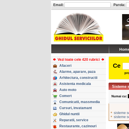
Email:
Parola:
Vezi toate cele 420 rubrici
Ce
Afaceri
Alarme, aparare, paza
pro
Arhitectura, constructii
Asistenta medicala
Sisteme 
Auto moto
Comert
Numai cu:
Comunicatii, massmedia
Cursuri, invatamant
•
sisteme s
Ghidul nuntii
•
sisteme s
Reparatii, service
Restaurante, cazinouri