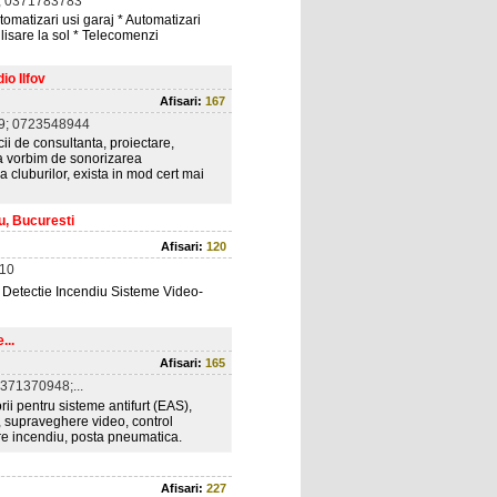
; 0371783783
tomatizari usi garaj * Automatizari
lisare la sol * Telecomenzi
o Ilfov
Afisari:
167
9; 0723548944
ii de consultanta, proiectare,
ca vorbim de sonorizarea
 a cluburilor, exista in mod cert mai
u, Bucuresti
Afisari:
120
10
 Detectie Incendiu Sisteme Video-
...
Afisari:
165
371370948;...
rii pentru sisteme antifurt (EAS),
e, supraveghere video, control
are incendiu, posta pneumatica.
Afisari:
227