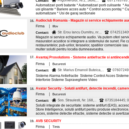
Frigoriferului, Nr.2, Sibiu,...
0371783783 
Contact:
Automatizari porti batante * Automatizari porti culisante * Au
usi glisante * Bariere acces auto * Control acces pontaj * Cu
automatizare * Usi de garaj sectionale
Audioclub Romania - Magazin si service echipamente audi
16.
|
Firma
Ilfov
Str. Erou Iancu Dumitru, nr....
074251340
Contact:
Magazin si service echipamente audio. Va putem oferi servic
masuratori acustice si integrare a sistemului de sunet. Fie 
restaurantelor, pub-urilor, teraselor, spatiilor comerciale sau
multer solutii pentru locatia dumneavoastra.
17.
Avantaj Prosolutions - Sisteme antiefractie si antiincendi
|
Firma
Bucuresti
Str. Marius Emanoil Buteica,...
07607249
Contact:
Sisteme Alarma Antiefractie Sisteme Control Acces Sisteme
Interfonie Sisteme Supraveghere Video
Avatar Security - Solutii antifurt, detectie incendii, camere
18.
|
Firma
Bucuresti
Sos. Straulesti, Nr. 168,...
0735184445; 0
Contact:
Solutii integrate de securitate: sisteme antifurt (EAS), acceso
Store Intelligence, solutii antifurt pentru produse electronic
acces, sisteme detectie efractie, sisteme detectie si avertiz
AVB SECURITY
19.
|
Firma
Timis