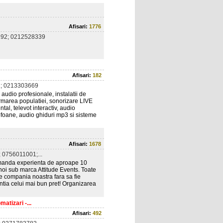
Afisari:
1776
92; 0212528339
Afisari:
182
; 0213303669
audio profesionale, instalatii de
rmarea populatiei, sonorizare LIVE
tal, televot interactiv, audio
rofoane, audio ghiduri mp3 si sisteme
Afisari:
1678
 0756011001;...
manda experienta de aproape 10
noi sub marca Attitude Events. Toate
re compania noastra fara sa fie
antia celui mai bun pret! Organizarea
atizari -...
Afisari:
492