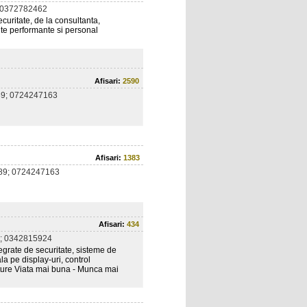
 0372782462
uritate, de la consultanta,
ente performante si personal
Afisari:
2590
9; 0724247163
Afisari:
1383
89; 0724247163
Afisari:
434
; 0342815924
grate de securitate, sisteme de
la pe display-uri, control
ture Viata mai buna - Munca mai