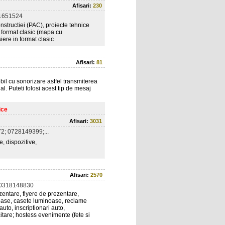
Afisari:
230
1651524
nstructiei (PAC), proiecte tehnice
n format clasic (mapa cu
iere in format clasic
Afisari:
81
bil cu sonorizare astfel transmiterea
al. Puteti folosi acest tip de mesaj
ice
Afisari:
3031
; 0728149399;...
, dispozitive,
Afisari:
2570
 0318148830
ezentare, flyere de prezentare,
inoase, casete luminoase, reclame
uto, inscriptionari auto,
icitare; hostess evenimente (fete si