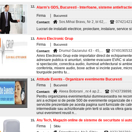
12.
Alarm's GDS, Bucuresti - Interfoane, sisteme antiefractie
|
Firma
Bucuresti
Sos.Mihai Bravu, Nr 2, bl 62,...
07421421
Contact:
Lucrari de instalatii electrice, proiectare, instalare, service si
Amro Electronic Grup
13.
|
Firma
Bucuresti
Drumul Gazarului 43 - 45,...
0749190532
Contact:
Amro Electronic Grup este importator direct de echipamente 
adresare publica si anunturi, sisteme evacuare EVAC si ala
si spectacole, conectica audio, iluminat arhitectural si ambien
conferinta, mixere audio, boxe active si incinte pasive, mic
tourguide pentru tu...
Attitude Events - Organizare evenimente Bucuresti
14.
|
Firma
Bucuresti
Aleea Botorani , nr.4 ap.2...
0743739898;
Contact:
Pentru organizarea evenimentului dumneavoastra ne reco
ani a echipei si de peste 500 de evenimente organizate de 
serviciile prezentate pe acesta pagina sunt furnizate de cat
intermediate sau achizitionate prin terti si asta va ofera gar
unui eveniment reusit n...
Atu Tech, Magazin online de sisteme de securitate si autom
15.
|
Firma
Sibiu