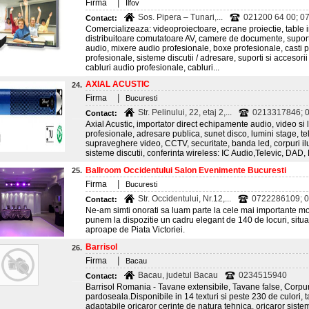
|
Firma
Ilfov
Sos. Pipera – Tunari,...
021200 64 00; 0
Contact:
Comercializeaza: videoproiectoare, ecrane proiectie, table 
distribuitoare comutatoare AV, camere de documente, suporti
audio, mixere audio profesionale, boxe profesionale, casti 
profesionale, sisteme discutii / adresare, suporti si accesori
cabluri audio profesionale, cabluri...
AXIAL ACUSTIC
24.
|
Firma
Bucuresti
Str. Pelinului, 22, etaj 2,...
0213317846; 
Contact:
Axial Acustic, importator direct echipamente audio, video si 
profesionale, adresare publica, sunet disco, lumini stage, tel
supraveghere video, CCTV, securitate, banda led, corpuri ilu
sisteme discutii, conferinta wireless: IC Audio,Televic, DAD, 
Ballroom Occidentului Salon Evenimente Bucuresti
25.
|
Firma
Bucuresti
Str. Occidentului, Nr.12,...
0722286109; 
Contact:
Ne-am simti onorati sa luam parte la cele mai importante 
punem la dispozitie un cadru elegant de 140 de locuri, situat 
aproape de Piata Victoriei.
Barrisol
26.
|
Firma
Bacau
Bacau, judetul Bacau
0234515940
Contact:
Barrisol Romania - Tavane extensibile, Tavane false, Corpuri 
pardoseala.Disponibile in 14 texturi si peste 230 de culori, 
adaptabile oricaror cerinte de natura tehnica, oricaror siste