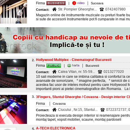
|
Firma
|
Suceava
Str. Pompier Gheorghe...
0742407980
Contact:
Magazin online de instrumente muzicale cu preturi foarte bun
si sute de accesorii Instrumentele pot fi cumparate in mai mu
Hollywood Multiplex - Cinematograf Bucuresti
2.
|
Firma
|
Bucuresti
Calea Vitan, nr. 55-59...
0213277020
Contact:
10 sali moderne in care se imbina calitatea si confortul la 
avansate de sonorizare, * imagine perfecta, * servicii de 
acestea fac usor de inteles motivul pentru care Hollywood Mu
importanti pioni ai pietei cinematografice din Romania. La H
3.
3Fingers, Sfantul Gheorghe / Covasna - Design interior C
|
Firma
Covasna
Ciucului , Nr.15, Sfantul...
0722372737; 
Contact:
Proiecteaza si executa design interior si reamenajare pentru 
montaj tapet, vopsit mobilier, scaune, montaj pardoseli
A-TECH ELECTRONICA
4.