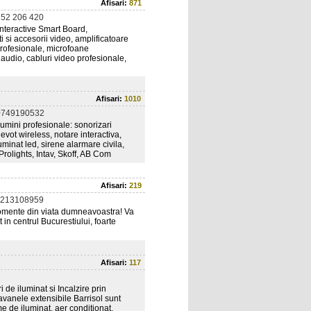
Afisari:
871
752 206 420
interactive Smart Board,
 si accesorii video, amplificatoare
profesionale, microfoane
i audio, cabluri video profesionale,
Afisari:
1010
0749190532
lumini profesionale: sonorizari
evot wireless, notare interactiva,
minat led, sirene alarmare civila,
Prolights, Intav, Skoff, AB Com
Afisari:
219
0213108959
momente din viata dumneavoastra! Va
in centrul Bucurestiului, foarte
Afisari:
117
de iluminat si Incalzire prin
tavanele extensibile Barrisol sunt
me de iluminat, aer conditionat,