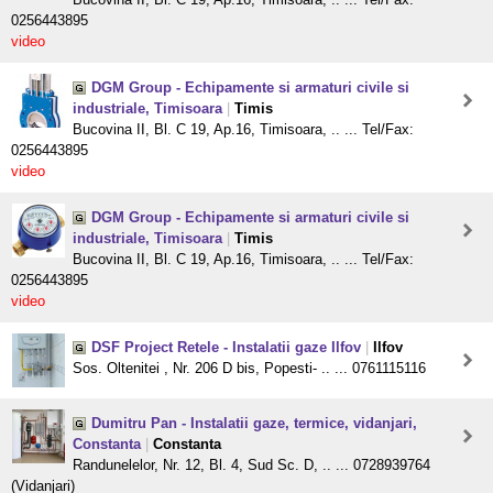
0256443895
video
DGM Group - Echipamente si armaturi civile si
industriale, Timisoara
|
Timis
Bucovina II, Bl. C 19, Ap.16, Timisoara, .. ... Tel/Fax:
0256443895
video
DGM Group - Echipamente si armaturi civile si
industriale, Timisoara
|
Timis
Bucovina II, Bl. C 19, Ap.16, Timisoara, .. ... Tel/Fax:
0256443895
video
DSF Project Retele - Instalatii gaze Ilfov
|
Ilfov
Sos. Oltenitei , Nr. 206 D bis, Popesti- .. ... 0761115116
Dumitru Pan - Instalatii gaze, termice, vidanjari,
Constanta
|
Constanta
Randunelelor, Nr. 12, Bl. 4, Sud Sc. D, .. ... 0728939764
(Vidanjari)