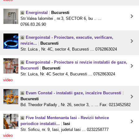
Energinstal
|
Bucuresti
Str.Valea Ialomitei , nr.3, SECTOR 6, bu .. ...
0766.83.26.90
Energoinstal - Proiectare, executie, verificare,
revizie...
|
Bucuresti
Str. Luica , Nr. 4C, sector 4, Bucuresti ... 0762863024
Energoinstal - Proiectare si revizie instalatii de gaze,
Bucuresti
|
Bucuresti
Str. Luica, Nr. 4C Sector 4, Bucuresti ... 0762863024
video
Evam Constal - instalatii gaze, incalzire Bucuresti
|
Bucuresti
Bd. Theodor Pallady , Nr. 26, sector 3, .. ... Fax: 0213452582
Five Instal Mentenanta Iasi - Revizii tehnice
periodice instalatii...
|
Iasi
Str. Soficu, nr. 9, Iasi, judetul Iasi ... 0232258777
video