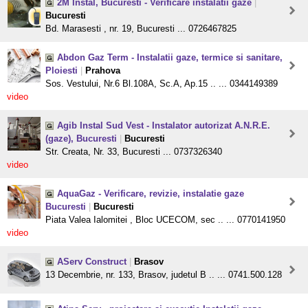
2M Instal, Bucuresti - Verificare instalatii gaze
|
Bucuresti
Bd. Marasesti , nr. 19, Bucuresti ... 0726467825
Abdon Gaz Term - Instalatii gaze, termice si sanitare,
Ploiesti
|
Prahova
Sos. Vestului, Nr.6 Bl.108A, Sc.A, Ap.15 .. ... 0344149389
video
Agib Instal Sud Vest - Instalator autorizat A.N.R.E.
(gaze), Bucuresti
|
Bucuresti
Str. Creata, Nr. 33, Bucuresti ... 0737326340
video
AquaGaz - Verificare, revizie, instalatie gaze
Bucuresti
|
Bucuresti
Piata Valea Ialomitei , Bloc UCECOM, sec .. ... 0770141950
video
AServ Construct
|
Brasov
13 Decembrie, nr. 133, Brasov, judetul B .. ... 0741.500.128