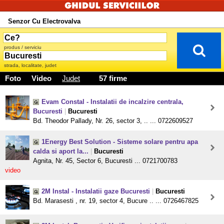
Senzor Cu Electrovalva
produs / serviciu
strada, localitate, judet
Foto
Video
Judet
57 firme
Evam Constal - Instalatii de incalzire centrala,
Bucuresti
|
Bucuresti
Bd. Theodor Pallady, Nr. 26, sector 3, .. ... 0722609527
1Energy Best Solution - Sisteme solare pentru apa
calda si aport la...
|
Bucuresti
Agnita, Nr. 45, Sector 6, Bucuresti ... 0721700783
video
2M Instal - Instalatii gaze Bucuresti
|
Bucuresti
Bd. Marasesti , nr. 19, sector 4, Bucure .. ... 0726467825