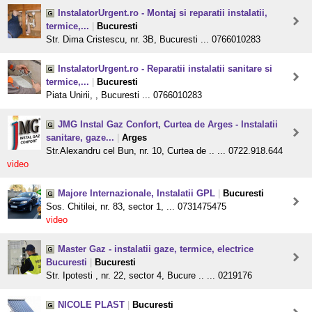
InstalatorUrgent.ro - Montaj si reparatii instalatii,
termice,...
|
Bucuresti
Str. Dima Cristescu, nr. 3B, Bucuresti ... 0766010283
InstalatorUrgent.ro - Reparatii instalatii sanitare si
termice,...
|
Bucuresti
Piata Unirii, , Bucuresti ... 0766010283
JMG Instal Gaz Confort, Curtea de Arges - Instalatii
sanitare, gaze...
|
Arges
Str.Alexandru cel Bun, nr. 10, Curtea de .. ... 0722.918.644
video
Majore Internazionale, Instalatii GPL
|
Bucuresti
Sos. Chitilei, nr. 83, sector 1, ... 0731475475
video
Master Gaz - instalatii gaze, termice, electrice
Bucuresti
|
Bucuresti
Str. Ipotesti , nr. 22, sector 4, Bucure .. ... 0219176
NICOLE PLAST
|
Bucuresti