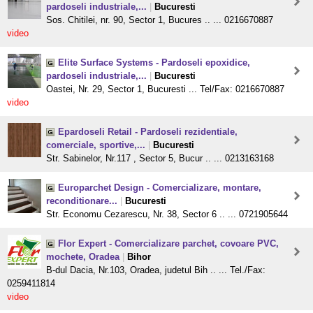
pardoseli industriale,...
|
Bucuresti
Sos. Chitilei, nr. 90, Sector 1, Bucures .. ... 0216670887
video
Elite Surface Systems - Pardoseli epoxidice,
pardoseli industriale,...
|
Bucuresti
Oastei, Nr. 29, Sector 1, Bucuresti ... Tel/Fax: 0216670887
video
Epardoseli Retail - Pardoseli rezidentiale,
comerciale, sportive,...
|
Bucuresti
Str. Sabinelor, Nr.117 , Sector 5, Bucur .. ... 0213163168
Europarchet Design - Comercializare, montare,
reconditionare...
|
Bucuresti
Str. Economu Cezarescu, Nr. 38, Sector 6 .. ... 0721905644
Flor Expert - Comercializare parchet, covoare PVC,
mochete, Oradea
|
Bihor
B-dul Dacia, Nr.103, Oradea, judetul Bih .. ... Tel./Fax:
0259411814
video