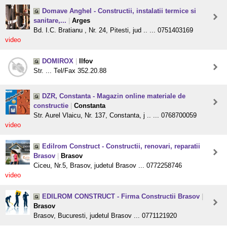
Domave Anghel - Constructii, instalatii termice si
sanitare,...
|
Arges
Bd. I.C. Bratianu , Nr. 24, Pitesti, jud .. ... 0751403169
video
DOMIROX
|
Ilfov
Str. ... Tel/Fax 352.20.88
DZR, Constanta - Magazin online materiale de
constructie
|
Constanta
Str. Aurel Vlaicu, Nr. 137, Constanta, j .. ... 0768700059
video
Edilrom Construct - Constructii, renovari, reparatii
Brasov
|
Brasov
Ciceu, Nr.5, Brasov, judetul Brasov ... 0772258746
video
EDILROM CONSTRUCT - Firma Constructii Brasov
|
Brasov
Brasov, Bucuresti, judetul Brasov ... 0771121920