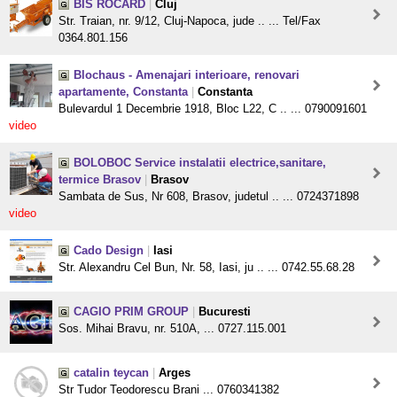
BIS ROCARD
|
Cluj
Str. Traian, nr. 9/12, Cluj-Napoca, jude .. ... Tel/Fax
0364.801.156
Blochaus - Amenajari interioare, renovari
apartamente, Constanta
|
Constanta
Bulevardul 1 Decembrie 1918, Bloc L22, C .. ... 0790091601
video
BOLOBOC Service instalatii electrice,sanitare,
termice Brasov
|
Brasov
Sambata de Sus, Nr 608, Brasov, judetul .. ... 0724371898
video
Cado Design
|
Iasi
Str. Alexandru Cel Bun, Nr. 58, Iasi, ju .. ... 0742.55.68.28
CAGIO PRIM GROUP
|
Bucuresti
Sos. Mihai Bravu, nr. 510A, ... 0727.115.001
catalin teycan
|
Arges
Str Tudor Teodorescu Brani ... 0760341382