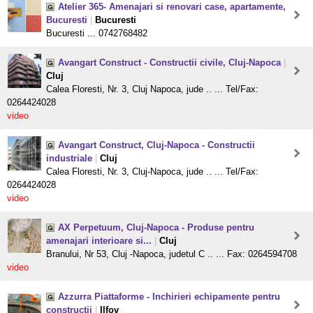
Atelier 365- Amenajari si renovari case, apartamente,
Bucuresti
|
Bucuresti
Bucuresti ... 0742768482
Avangart Construct - Constructii civile, Cluj-Napoca
|
Cluj
Calea Floresti, Nr. 3, Cluj Napoca, jude .. ... Tel/Fax:
0264424028
video
Avangart Construct, Cluj-Napoca - Constructii
industriale
|
Cluj
Calea Floresti, Nr. 3, Cluj-Napoca, jude .. ... Tel/Fax:
0264424028
video
AX Perpetuum, Cluj-Napoca - Produse pentru
amenajari interioare si...
|
Cluj
Branului, Nr 53, Cluj -Napoca, judetul C .. ... Fax: 0264594708
video
Azzurra Piattaforme - Inchirieri echipamente pentru
constructii
|
Ilfov