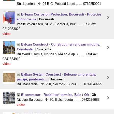
Str. Leordeni, Nr. 94 B-C, Popesti-Leord .. ... 0730250001
B-Team Corrosion Protection, Bucuresti - Protectie
anticoroziva
|
Bucuresti
Vasile Voiculescu, Nr. 26, Sector 3, Buc .. ... Tel/Fax:
0212053020
video
Balcan Construct - Constructii si renovari imobile,
Constanta
|
Constanta
Bulevardul Tomis, Nr.320 bl M4 sc A ap 3 .. ... Tel/Fax:
0241664910
video
Balkan System Construct - Betoane amprentate,
pavaje, pardoseli...
|
Bucuresti
Bd. Basarabiei, Nr. 250, Sector 2, Bucur .. ... 0744649995
Bicontractor - Reabilitari termice, Bals / Olt
|
Olt
Nicolae Balcescu, Nr. 50, Bals, judetul .. ... 0742276988
video