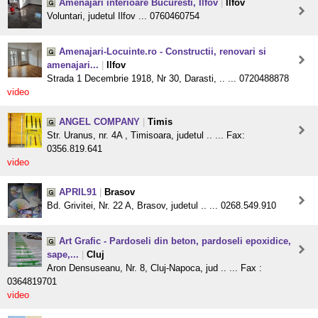
Amenajari interioare Bucuresti, Ilfov
|
Ilfov
Voluntari, judetul Ilfov ... 0760460754
Amenajari-Locuinte.ro - Constructii, renovari si
amenajari...
|
Ilfov
Strada 1 Decembrie 1918, Nr 30, Darasti, .. ... 0720488878
video
ANGEL COMPANY
|
Timis
Str. Uranus, nr. 4A , Timisoara, judetul .. ... Fax:
0356.819.641
video
APRIL91
|
Brasov
Bd. Grivitei, Nr. 22 A, Brasov, judetul .. ... 0268.549.910
Art Grafic - Pardoseli din beton, pardoseli epoxidice,
sape,...
|
Cluj
Aron Densuseanu, Nr. 8, Cluj-Napoca, jud .. ... Fax :
0364819701
video