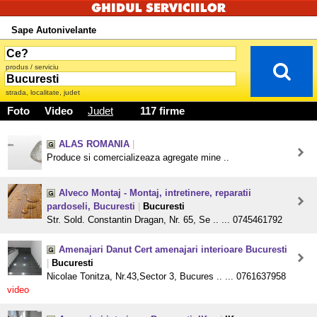
Sape Autonivelante
produs / serviciu
strada, localitate, judet
Foto
Video
Judet
117 firme
ALAS ROMANIA
|
Produce si comercializeaza agregate mine ..
Alveco Montaj - Montaj, intretinere, reparatii
pardoseli, Bucuresti
|
Bucuresti
Str. Sold. Constantin Dragan, Nr. 65, Se .. ... 0745461792
Amenajari Danut Cert amenajari interioare Bucuresti
|
Bucuresti
Nicolae Tonitza, Nr.43,Sector 3, Bucures .. ... 0761637958
video