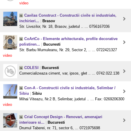
video
Cavilas Construct - Constructii civile si industriale,
inchirieri...
|
Brasov
Str. Livezilor, Nr. 18, Brasov, judetul .. ... 0756167036
CoArtCo - Elemente arhitecturale, profile decorative
polistiren...
|
Bucuresti
Str. Barbu Mumuleanu, Nr. 29, Sector 2, .. ... 0722421327
video
COLESI
|
Bucuresti
Comercializeaza ciment, var, ipsos, glet .. ... 0742.022.138
Con-A - Constructii civile si industriale, Selimbar /
Sibiu
|
Sibiu
Mihai Viteazu, Nr.2 B, Selimbar, judetul .. ... Fax: 0269206300
video
Crial Concept Design - Renovari, amenajari
interioare si...
|
Bucuresti
Drumul Taberei, nr. 71, sector 6, ... 0721975698