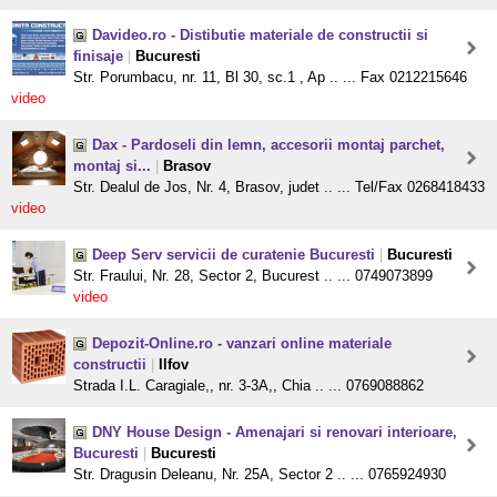
Davideo.ro - Distibutie materiale de constructii si
finisaje
|
Bucuresti
Str. Porumbacu, nr. 11, Bl 30, sc.1 , Ap .. ... Fax 0212215646
video
Dax - Pardoseli din lemn, accesorii montaj parchet,
montaj si...
|
Brasov
Str. Dealul de Jos, Nr. 4, Brasov, judet .. ... Tel/Fax 0268418433
video
Deep Serv servicii de curatenie Bucuresti
|
Bucuresti
Str. Fraului, Nr. 28, Sector 2, Bucurest .. ... 0749073899
video
Depozit-Online.ro - vanzari online materiale
constructii
|
Ilfov
Strada I.L. Caragiale,, nr. 3-3A,, Chia .. ... 0769088862
DNY House Design - Amenajari si renovari interioare,
Bucuresti
|
Bucuresti
Str. Dragusin Deleanu, Nr. 25A, Sector 2 .. ... 0765924930