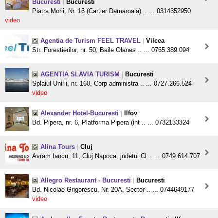
Bucuresti
|
Bucuresti
Piatra Morii, Nr. 16 (Cartier Damaroaia) .. ... 0314352950
video
Agentia de Turism FEEL TRAVEL
|
Vilcea
Str. Forestierilor, nr. 50, Baile Olanes .. ... 0765.389.094
AGENTIA SLAVIA TURISM
|
Bucuresti
Splaiul Unirii, nr. 160, Corp administra .. ... 0727.266.524
video
Alexander Hotel-Bucuresti
|
Ilfov
Bd. Pipera, nr. 6, Platforma Pipera (int .. ... 0732133324
Alina Tours
|
Cluj
Avram Iancu, 11, Cluj Napoca, judetul Cl .. ... 0749.614.707
Allegro Restaurant - Bucuresti
|
Bucuresti
Bd. Nicolae Grigorescu, Nr. 20A, Sector .. ... 0744649177
video