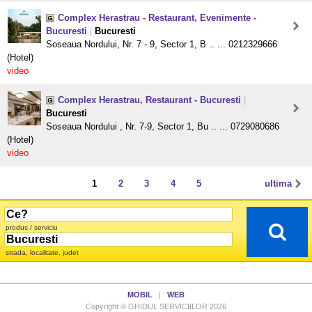
Complex Herastrau - Restaurant, Evenimente -
Bucuresti
|
Bucuresti
Soseaua Nordului, Nr. 7 - 9, Sector 1, B .. ... 0212329666
(Hotel)
video
Complex Herastrau, Restaurant - Bucuresti
|
Bucuresti
Soseaua Nordului , Nr. 7-9, Sector 1, Bu .. ... 0729080686
(Hotel)
video
1
2
3
4
5
ultima
produs / serviciu
strada, localitate, judet
MOBIL
|
WEB
Copyright © GHIDUL SERVICIILOR 2026