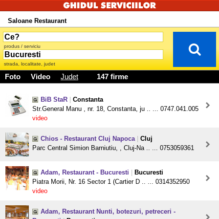
Saloane Restaurant
produs / serviciu
strada, localitate, judet
Foto
Video
Judet
147 firme
BiB StaR
|
Constanta
Str.General Manu , nr. 18, Constanta, ju .. ... 0747.041.005
video
Chios - Restaurant Cluj Napoca
|
Cluj
Parc Central Simion Barniutiu, , Cluj-Na .. ... 0753059361
Adam, Restaurant - Bucuresti
|
Bucuresti
Piatra Morii, Nr. 16 Sector 1 (Cartier D .. ... 0314352950
video
Adam, Restaurant Nunti, botezuri, petreceri -