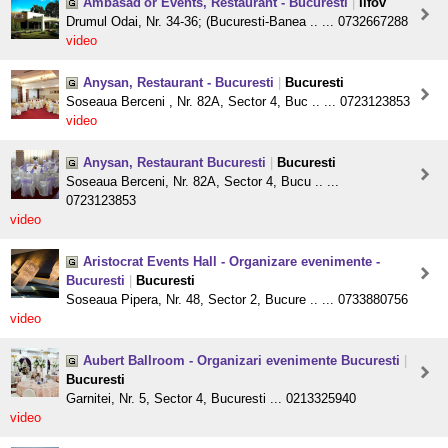
Ambasad'or Events, Restaurant - Bucuresti
|
Ilfov
Drumul Odai, Nr. 34-36; (Bucuresti-Banea .. ... 0732667288
video
Anysan, Restaurant - Bucuresti
|
Bucuresti
Soseaua Berceni , Nr. 82A, Sector 4, Buc .. ... 0723123853
video
Anysan, Restaurant Bucuresti
|
Bucuresti
Soseaua Berceni, Nr. 82A, Sector 4, Bucu .. ...
0723123853
video
Aristocrat Events Hall - Organizare evenimente -
Bucuresti
|
Bucuresti
Soseaua Pipera, Nr. 48, Sector 2, Bucure .. ... 0733880756
video
Aubert Ballroom - Organizari evenimente Bucuresti
|
Bucuresti
Garnitei, Nr. 5, Sector 4, Bucuresti ... 0213325940
video