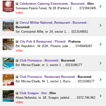
Celebration Catering Evenimente - Bucuresti
|
Ilfov
Soseaua Pipera-Tunari, Nr.1B (Parterul C .. ... 0723041905
video
Cercul Militar National, Restaurant - Bucuresti
|
Bucuresti
Str. Constantin Mille, nr. 24, sector 1, ... 0213149551
City Pub & Restaurant - Ploiesti
|
Prahova
Bd. Republicii , Nr 152K, Ploiesti, jude .. ... 0745669287
video
Club Floreasca - Bucuresti
|
Bucuresti
Bd. Mircea Eliade, nr. 1, sector 1 ... 0213198177
Club Floreasca - Restaurant Bucuresti
|
Bucuresti
Bd. Mircea Eliade, Nr. 1, sector 1, Bucu .. ... 0213198177
Club Snagov - lfov
|
Ilfov
Aleea Nufarului, nr. 1B, Snagov, judetul .. ... 0372.746.862
video