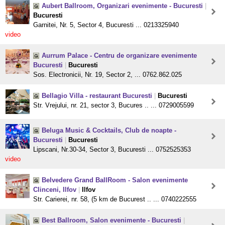
Aubert Ballroom, Organizari evenimente - Bucuresti
|
Bucuresti
Garnitei, Nr. 5, Sector 4, Bucuresti ... 0213325940
video
Aurrum Palace - Centru de organizare evenimente
Bucuresti
|
Bucuresti
Sos. Electronicii, Nr. 19, Sector 2, ... 0762.862.025
Bellagio Villa - restaurant Bucuresti
|
Bucuresti
Str. Vrejului, nr. 21, sector 3, Bucures .. ... 0729005599
Beluga Music & Cocktails, Club de noapte -
Bucuresti
|
Bucuresti
Lipscani, Nr.30-34, Sector 3, Bucuresti ... 0752525353
video
Belvedere Grand BallRoom - Salon evenimente
Clinceni, Ilfov
|
Ilfov
Str. Carierei, nr. 58, (5 km de Bucurest .. ... 0740222555
Best Ballroom, Salon evenimente - Bucuresti
|