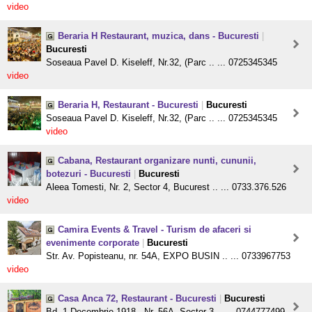
video
Beraria H Restaurant, muzica, dans - Bucuresti
|
Bucuresti
Soseaua Pavel D. Kiseleff, Nr.32, (Parc .. ... 0725345345
video
Beraria H, Restaurant - Bucuresti
|
Bucuresti
Soseaua Pavel D. Kiseleff, Nr.32, (Parc .. ... 0725345345
video
Cabana, Restaurant organizare nunti, cununii,
botezuri - Bucuresti
|
Bucuresti
Aleea Tomesti, Nr. 2, Sector 4, Bucurest .. ... 0733.376.526
video
Camira Events & Travel - Turism de afaceri si
evenimente corporate
|
Bucuresti
Str. Av. Popisteanu, nr. 54A, EXPO BUSIN .. ... 0733967753
video
Casa Anca 72, Restaurant - Bucuresti
|
Bucuresti
Bd. 1 Decembrie 1918 , Nr. 56A, Sector 3 .. ... 0744777499