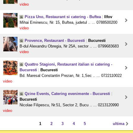
video
Pizza Uno, Restaurant si catering - Buftea
|
Ilfov
Mihai Eminescu, Nr. 15, Buftea, judetul .. ... 0788500200
video
Provence, Restaurant - Bucuresti
|
Bucuresti
B-dul Alexandru Obregia, Nr 25A, sector .. ... 0799683683
video
Quattro Stagioni, Restaurant italian si catering -
Bucuresti
|
Bucuresti
Bd. Maresal Constantin Prezan, Nr. 1,Sec .. ... 0722110022
video
Qzine Events, Catering evenimente - Bucuresti
|
Bucuresti
Nicolae Filipescu, Nr.51, Sector 2, Bucu .. ... 0213120990
video
1
2
3
4
5
ultima