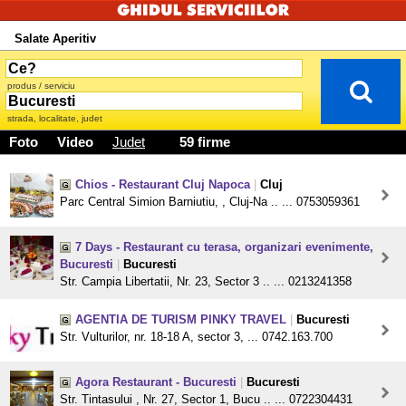
Salate Aperitiv
produs / serviciu
strada, localitate, judet
Foto
Video
Judet
59 firme
Chios - Restaurant Cluj Napoca
|
Cluj
Parc Central Simion Barniutiu, , Cluj-Na .. ... 0753059361
7 Days - Restaurant cu terasa, organizari evenimente,
Bucuresti
|
Bucuresti
Str. Campia Libertatii, Nr. 23, Sector 3 .. ... 0213241358
AGENTIA DE TURISM PINKY TRAVEL
|
Bucuresti
Str. Vulturilor, nr. 18-18 A, sector 3, ... 0742.163.700
Agora Restaurant - Bucuresti
|
Bucuresti
Str. Tintasului , Nr. 27, Sector 1, Bucu .. ... 0722304431