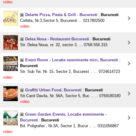
video
Delarte Pizza, Pasta & Grill - Bucuresti
|
Bucuresti
Corbita, Nr.3,Sector 5, Bucuresti ... 0217802500
video
Delea Noua - Restaurant Bucuresti
|
Bucuresti
Str. Delea Noua, nr. 32, sector 3, ... 0768.556.315
Event Room - Locatie evenimente mici, Bucuresti
|
Bucuresti
Str. Sub Tei, Nr. 15, Sector 2, Bucurest .. ... 0724614723
video
Graffiti Urban Food, Bucuresti
|
Bucuresti
Str.Carol Davila, Nr. 56A, Sector 5, Buc .. ... 0769180180
video
Green Garden Events, Locatie evenimente -
Bucuresti
|
Bucuresti
Bd. Poligrafiei , Nr.3A, Sector 1, Bucur .. ... 0311056867
video