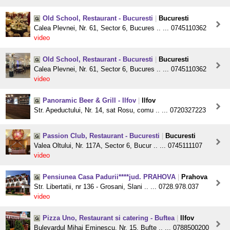
Old School, Restaurant - Bucuresti
|
Bucuresti
Calea Plevnei, Nr. 61, Sector 6, Bucures .. ... 0745110362
video
Old School, Restaurant - Bucuresti
|
Bucuresti
Calea Plevnei, Nr. 61, Sector 6, Bucures .. ... 0745110362
video
Panoramic Beer & Grill - Ilfov
|
Ilfov
Str. Apeductului, Nr. 14, sat Rosu, comu .. ... 0720327223
Passion Club, Restaurant - Bucuresti
|
Bucuresti
Valea Oltului, Nr. 117A, Sector 6, Bucur .. ... 0745111107
video
Pensiunea Casa Padurii****jud. PRAHOVA
|
Prahova
Str. Libertatii, nr 136 - Grosani, Slani .. ... 0728.978.037
video
Pizza Uno, Restaurant si catering - Buftea
|
Ilfov
Bulevardul Mihai Eminescu, Nr. 15, Bufte .. ... 0788500200