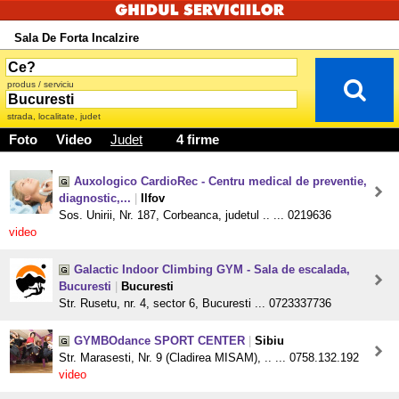
Sala De Forta Incalzire
produs / serviciu
strada, localitate, judet
Foto
Video
Judet
4 firme
Auxologico CardioRec - Centru medical de preventie,
diagnostic,...
|
Ilfov
Sos. Unirii, Nr. 187, Corbeanca, judetul .. ... 0219636
video
Galactic Indoor Climbing GYM - Sala de escalada,
Bucuresti
|
Bucuresti
Str. Rusetu, nr. 4, sector 6, Bucuresti ... 0723337736
GYMBOdance SPORT CENTER
|
Sibiu
Str. Marasesti, Nr. 9 (Cladirea MISAM), .. ... 0758.132.192
video