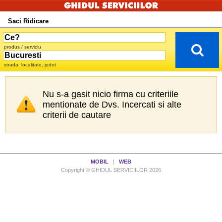
Saci Ridicare
produs / serviciu
strada, localitate, judet
Nu s-a gasit nicio firma cu criteriile
mentionate de Dvs. Incercati si alte
criterii de cautare
MOBIL
|
WEB
Copyright © GHIDUL SERVICIILOR 2026