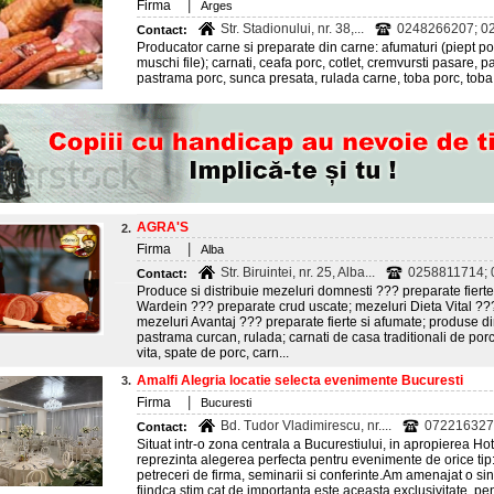
|
Firma
Arges
Str. Stadionului, nr. 38,...
0248266207; 0
Contact:
Producator carne si preparate din carne: afumaturi (piept porc
muschi file); carnati, ceafa porc, cotlet, cremvursti pasare, p
pastrama porc, sunca presata, rulada carne, toba porc, tob
AGRA'S
2.
|
Firma
Alba
Str. Biruintei, nr. 25, Alba...
0258811714;
Contact:
Produce si distribuie mezeluri domnesti ??? preparate fiert
Wardein ??? preparate crud uscate; mezeluri Dieta Vital ???
mezeluri Avantaj ??? preparate fierte si afumate; produse d
pastrama curcan, rulada; carnati de casa traditionali de por
vita, spate de porc, carn...
Amalfi Alegria locatie selecta evenimente Bucuresti
3.
|
Firma
Bucuresti
Bd. Tudor Vladimirescu, nr....
072216327
Contact:
Situat intr-o zona centrala a Bucurestiului, in apropierea Hote
reprezinta alegerea perfecta pentru evenimente de orice tip: 
petreceri de firma, seminarii si conferinte.Am amenajat o si
fiindca stim cat de importanta este aceasta exclusivitate, pe