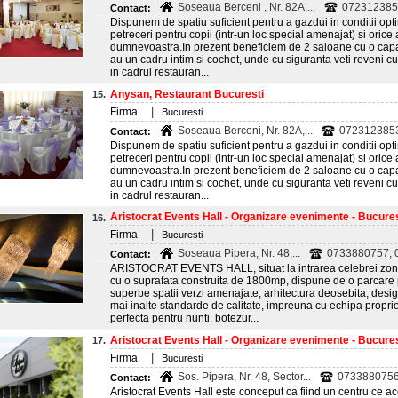
Soseaua Berceni , Nr. 82A,...
072312385
Contact:
Dispunem de spatiu suficient pentru a gazdui in conditii opti
petreceri pentru copii (intr-un loc special amenajat) si orice
dumnevoastra.In prezent beneficiem de 2 saloane cu o capa
au un cadru intim si cochet, unde cu siguranta veti reveni 
in cadrul restauran...
Anysan, Restaurant Bucuresti
15.
|
Firma
Bucuresti
Soseaua Berceni, Nr. 82A,...
072312385
Contact:
Dispunem de spatiu suficient pentru a gazdui in conditii opti
petreceri pentru copii (intr-un loc special amenajat) si orice
dumnevoastra.In prezent beneficiem de 2 saloane cu o capa
au un cadru intim si cochet, unde cu siguranta veti reveni 
in cadrul restauran...
Aristocrat Events Hall - Organizare evenimente - Bucures
16.
|
Firma
Bucuresti
Soseaua Pipera, Nr. 48,...
0733880757; 
Contact:
ARISTOCRAT EVENTS HALL, situat la intrarea celebrei zone
cu o suprafata construita de 1800mp, dispune de o parcare 
superbe spatii verzi amenajate; arhitectura deosebita, design
mai inalte standarde de calitate, impreuna cu echipa proprie 
perfecta pentru nunti, botezur...
Aristocrat Events Hall - Organizare evenimente - Bucures
17.
|
Firma
Bucuresti
Sos. Pipera, Nr. 48, Sector...
0733880756
Contact:
Aristocrat Events Hall este conceput ca fiind un centru ce ac