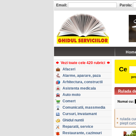
Email:
Parola:
Vezi toate cele 420 rubrici
Ce
Afaceri
Alarme, aparare, paza
pro
Arhitectura, constructii
Asistenta medicala
Rulada d
Auto moto
Comert
Numai cu:
Comunicatii, massmedia
Cursuri, invatamant
•
rulada cu
Ghidul nuntii
•
piept cur
Reparatii, service
Restaurante, cazinouri