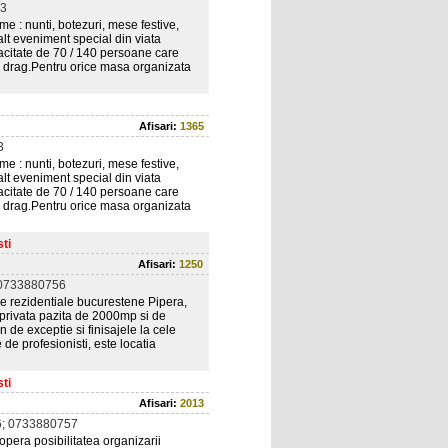
3
me : nunti, botezuri, mese festive,
 alt eveniment special din viata
citate de 70 / 140 persoane care
cu drag.Pentru orice masa organizata
Afisari:
1365
3
me : nunti, botezuri, mese festive,
 alt eveniment special din viata
citate de 70 / 140 persoane care
cu drag.Pentru orice masa organizata
ti
Afisari:
1250
0733880756
 rezidentiale bucurestene Pipera,
privata pazita de 2000mp si de
 de exceptie si finisajele la cele
de profesionisti, este locatia
ti
Afisari:
2013
; 0733880757
opera posibilitatea organizarii