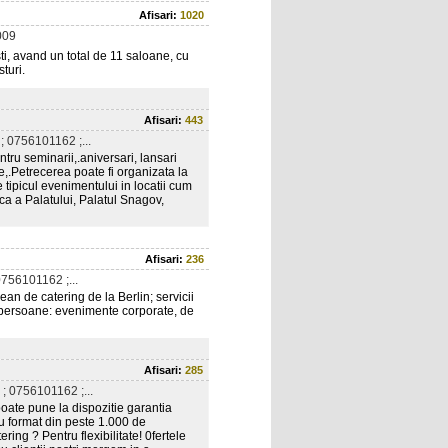
Afisari:
1020
009
ti, avand un total de 11 saloane, cu
turi.
Afisari:
443
 0756101162 ;...
tru seminarii,.aniversari, lansari
e,.Petrecerea poate fi organizata la
e tipicul evenimentului in locatii cum
ca a Palatului, Palatul Snagov,
Afisari:
236
756101162 ;...
n de catering de la Berlin; servicii
 persoane: evenimente corporate, de
Afisari:
285
 0756101162 ;...
ate pune la dispozitie garantia
iu format din peste 1.000 de
ing ? Pentru flexibilitate! 0fertele