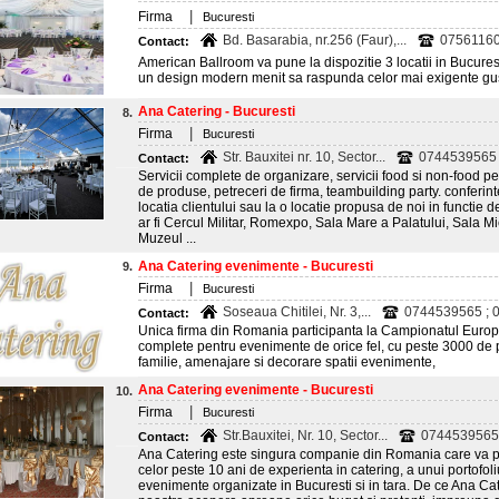
|
Firma
Bucuresti
Bd. Basarabia, nr.256 (Faur),...
0756116
Contact:
American Ballroom va pune la dispozitie 3 locatii in Bucures
un design modern menit sa raspunda celor mai exigente gus
Ana Catering - Bucuresti
8.
|
Firma
Bucuresti
Str. Bauxitei nr. 10, Sector...
0744539565 ;
Contact:
Servicii complete de organizare, servicii food si non-food pen
de produse, petreceri de firma, teambuilding party. conferint
locatia clientului sau la o locatie propusa de noi in functie d
ar fi Cercul Militar, Romexpo, Sala Mare a Palatului, Sala Mi
Muzeul ...
Ana Catering evenimente - Bucuresti
9.
|
Firma
Bucuresti
Soseaua Chitilei, Nr. 3,...
0744539565 ; 0
Contact:
Unica firma din Romania participanta la Campionatul Europea
complete pentru evenimente de orice fel, cu peste 3000 de
familie, amenajare si decorare spatii evenimente,
Ana Catering evenimente - Bucuresti
10.
|
Firma
Bucuresti
Str.Bauxitei, Nr. 10, Sector...
0744539565 ;
Contact:
Ana Catering este singura companie din Romania care va po
celor peste 10 ani de experienta in catering, a unui portofol
evenimente organizate in Bucuresti si in tara. De ce Ana Cater