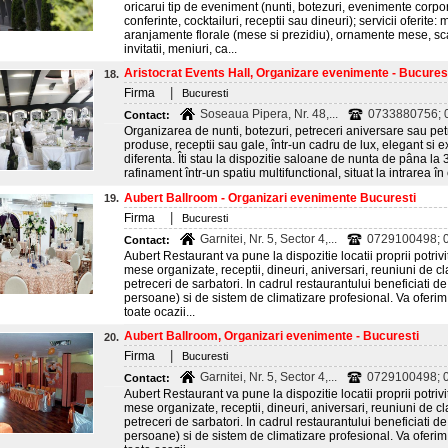
oricarui tip de eveniment (nunti, botezuri, evenimente corpo
conferinte, cocktailuri, receptii sau dineuri); servicii oferit
aranjamente florale (mese si prezidiu), ornamente mese, sca
invitatii, meniuri, ca...
Aristocrat Events Hall, Organizare evenimente - Bucures
18.
|
Firma
Bucuresti
Soseaua Pipera, Nr. 48,...
0733880756; 
Contact:
Organizarea de nunti, botezuri, petreceri aniversare sau pet
produse, receptii sau gale, într-un cadru de lux, elegant si ex
diferenta. Îti stau la dispozitie saloane de nunta de pâna l
rafinament într-un spatiu multifunctional, situat la intrarea în
Aubert Ballroom - Organizari evenimente Bucuresti
19.
|
Firma
Bucuresti
Garnitei, Nr. 5, Sector 4,...
0729100498; 0
Contact:
Aubert Restaurant va pune la dispozitie locatii proprii potriv
mese organizate, receptii, dineuri, aniversari, reuniuni de cl
petreceri de sarbatori. In cadrul restaurantului beneficiati d
persoane) si de sistem de climatizare profesional. Va oferim
toate ocazii...
Aubert Ballroom, Organizari evenimente - Bucuresti
20.
|
Firma
Bucuresti
Garnitei, Nr. 5, Sector 4,...
0729100498; 0
Contact:
Aubert Restaurant va pune la dispozitie locatii proprii potriv
mese organizate, receptii, dineuri, aniversari, reuniuni de cl
petreceri de sarbatori. In cadrul restaurantului beneficiati d
persoane) si de sistem de climatizare profesional. Va oferim