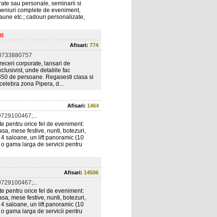
rate sau personale, seminarii si
e: meniuri complete de eveniment,
une etc.; cadouri personalizate,
ti
Afisari:
774
0733880757
receri corporate, lansari de
clusivist, unde detaliile fac
a 350 de persoane. Regasesti clasa si
 celebra zona Pipera, d...
Afisari:
1464
729100467;...
ite pentru orice fel de eveniment:
asa, mese festive, nunti, botezuri,
e 4 saloane, un lift panoramic (10
 o gama larga de servicii pentru
Afisari:
14506
729100467;...
ite pentru orice fel de eveniment:
asa, mese festive, nunti, botezuri,
e 4 saloane, un lift panoramic (10
 o gama larga de servicii pentru