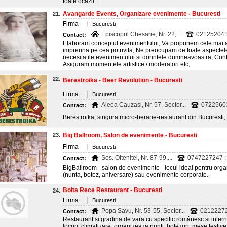
toate ocazii...
Avangarde Events, Organizare evenimente - Bucuresti
21.
|
Firma
Bucuresti
Episcopul Chesarie, Nr. 22,...
0212520414
Contact:
Elaboram conceptul evenimentului; Va propunem cele mai ad
impreuna pe cea potrivita; Ne preocupam de toate aspectele 
necesitatile evenimentului si dorintele dumneavoastra; Con
Asiguram momentele artistice / moderatori etc;
22.
Berestroika - Beer Revolution - Bucuresti
|
Firma
Bucuresti
Aleea Cauzasi, Nr. 57, Sector...
07225603
Contact:
Berestroika, singura micro-berarie-restaurant din Bucuresti,
23.
Big Ballroom, Salon de evenimente - Bucuresti
|
Firma
Bucuresti
Sos. Oltenitei, Nr. 87-99,...
0747227247 ; 
Contact:
BigBallroom - salon de evenimente - locul ideal pentru organ
(nunta, botez, aniversare) sau evenimente corporate.
Bolta Rece Restaurant - Bucuresti
24.
|
Firma
Bucuresti
Popa Savu, Nr. 53-55, Sector...
02122272
Contact:
Restaurant si gradina de vara cu specific românesc si intern
locuri, climatizare, organizeaza nunti, botezuri, mese festive