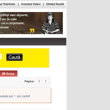
l Telefonic
|
Anuntul Video
|
Ghidul Nuntii
88 firme
1
2
Pagina:
•
salata pui
pui cartofi