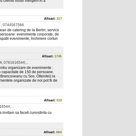
 clientii nostri mergem in a
Afisari:
317
 ; 0744567566
n de catering de la Berlin; servicii
 persoane: evenimente corporate, de
spatii evenimente, închiriere corturi
Afisari:
1745
; 0761616544;...
entru organizare de evenimente :
 o capacitate de 150 de persoane.
d Brancoveanu cu Sos. Oltenitei) la
entele organizate de noi pot fii de
Afisari:
519
6544;...
invitam sa faceti cunostinta cu
Afisari:
664