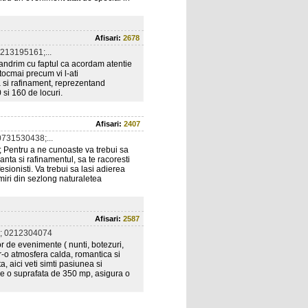
Afisari:
2678
213195161;...
andrim cu faptul ca acordam atentie
tocmai precum vi l-ati
 si rafinament, reprezentand
 si 160 de locuri.
Afisari:
2407
731530438;...
; Pentru a ne cunoaste va trebui sa
anta si rafinamentul, sa te racoresti
esionisti. Va trebui sa lasi adierea
miri din sezlong naturaletea
Afisari:
2587
; 0212304074
r de evenimente ( nunti, botezuri,
ntr-o atmosfera calda, romantica si
, aici veti simti pasiunea si
re o suprafata de 350 mp, asigura o