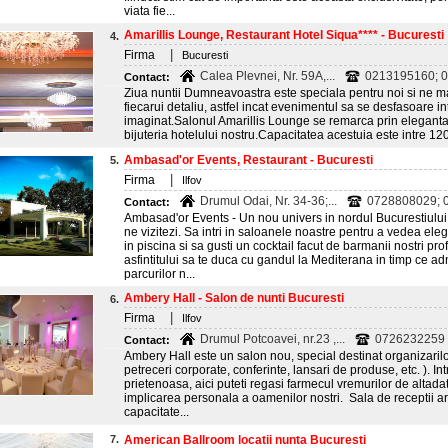
viata fie...
Amarillis Lounge, Restaurant Hotel Siqua**** - Bucuresti
4.
|
Firma
Bucuresti
Calea Plevnei, Nr. 59A,...
0213195160; 0
Contact:
Ziua nuntii Dumneavoastra este speciala pentru noi si ne m
fiecarui detaliu, astfel incat evenimentul sa se desfasoare in
imaginat.Salonul Amarillis Lounge se remarca prin eleganta
bijuteria hotelului nostru.Capacitatea acestuia este intre 120
Ambasad'or Events, Restaurant - Bucuresti
5.
|
Firma
Ilfov
Drumul Odai, Nr. 34-36;...
0728808029; 0
Contact:
Ambasad'or Events - Un nou univers in nordul Bucurestiului
ne vizitezi. Sa intri in saloanele noastre pentru a vedea eleg
in piscina si sa gusti un cocktail facut de barmanii nostri prof
asfintitului sa te duca cu gandul la Mediterana in timp ce ad
parcurilor n...
Ambery Hall - Salon de nunti Bucuresti
6.
|
Firma
Ilfov
Drumul Potcoavei, nr.23 ,...
0726232259 
Contact:
Ambery Hall este un salon nou, special destinat organizarilo
petreceri corporate, conferinte, lansari de produse, etc. ). I
prietenoasa, aici puteti regasi farmecul vremurilor de altadata
implicarea personala a oamenilor nostri. Sala de receptii a
capacitate...
7.
American Ballroom locatii nunta Bucuresti