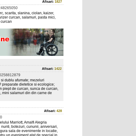
Afisari:
1827
248265050
, scarita, slanina, ciolan, kaizer,
arizer curcan, salamuri, pasta mici,
a curcan
Afisari:
1422
 0258812879
e si dublu afumate; mezeluri
 preparate dietetice si ecologice;
in piept de curcan, sunca de curcan,
c, mini salamuri din din carne de
Afisari:
428
0
lului Marriott, Amalfi Alegria
nunti, botezuri, cununii, aniversari,
ngura sala de evenimente in locatie,
ntru un eveniment atat de special in