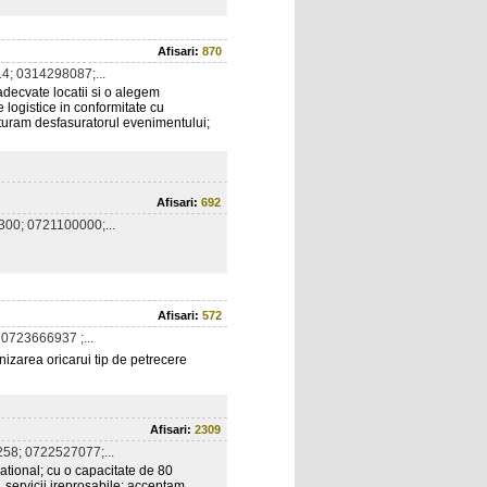
Afisari:
870
; 0314298087;...
ecvate locatii si o alegem
logistice in conformitate cu
turam desfasuratorul evenimentului;
Afisari:
692
00; 0721100000;...
Afisari:
572
0723666937 ;...
izarea oricarui tip de petrecere
Afisari:
2309
58; 0722527077;...
ational; cu o capacitate de 80
, servicii ireprosabile; acceptam