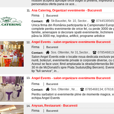
noastre acopera aproape orice buget si pretenti, impreuna cu
personaliza oferta pana ce ace...
Ana Catering, Organizari evenimente - Bucuresti
11.
|
Firma
Bucuresti
Str.Bauxitei, Nr. 10, Sector...
0744539565
Contact:
Unica firma din România participanta la Campionatul Europea
complete pentru evenimente de orice fel, cu peste 3000 de
familie, amenajare si decorare spatii evenimente, închiriere 
pâna la 3000 mp, logistica, artificii, programe artistice
Angel Events - salon organizare evenimente Bucuresti
12.
|
Firma
Bucuresti
Sos. Oltenitei, Nr 31,Sector...
0785468134
Contact:
Salon Angel Events este o locatie noua dedicata exclusiv p
nunti, botezuri, evenimente private si corporate diverse, cu
Acesul se face usor, fiind amplasata la strada(intersectia B
30 m de McDonald's spre Piata Sudului(Big Berceni). Evenim
tip "full service", in...
13.
Angel Events - salon organizare evenimente Bucuresti
|
Firma
Bucuresti
Sos. Oltenitei , Nr....
0785468134; 076161
Contact:
Pentru sarbatori si evenimente pline de momente magice, va 
echipa Angel Events
Anysan, Restaurant - Bucuresti
14.
|
Firma
Bucuresti