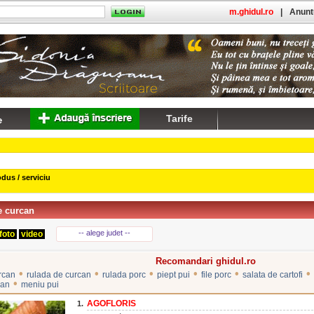
m.ghidul.ro
|
Anuntu
Tarife
dus / serviciu
e curcan
-- alege judet --
foto
video
Recomandari ghidul.ro
•
•
•
•
•
•
rcan
rulada de curcan
rulada porc
piept pui
file porc
salata de cartofi
•
can
meniu pui
AGOFLORIS
1.