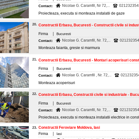
Nicolae G. Caramfil, Nr 72,...
021232354
Contact:
Proiecteaza, executa si monteaza instalatii de gaze
20.
Constructii Erbasu, Bucuresti - Constructii civile si indust
|
Firma
Bucuresti
Nicolae G. Caramfil, Nr. 72,...
021232354
Contact:
Monteaza faianta, gresie si marmura
21.
Constructii Erbasu, Bucuresti - Montari acoperisuri const
|
Firma
Bucuresti
Nicolae G. Caramfil , Nr. 72,...
02123235
Contact:
Monteaza acoperisuri
22.
Constructii Erbasu, Constructii civile si industriale - Bucu
|
Firma
Bucuresti
Nicolae G. Caramfil, Nr. 72,...
021232354
Contact:
Proiecteaza, executa si monteaza instalatii electrice in constru
Constructii Feroviare Moldova, Iasi
23.
|
Firma
Iasi