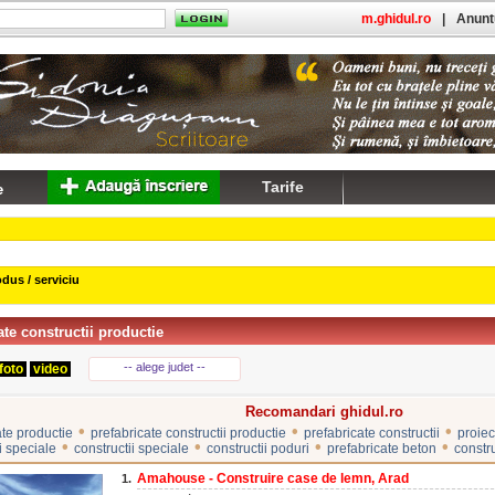
m.ghidul.ro
|
Anuntu
Tarife
dus / serviciu
ate constructii productie
-- alege judet --
foto
video
Recomandari ghidul.ro
•
•
•
ate productie
prefabricate constructii productie
prefabricate constructii
proiec
•
•
•
•
i speciale
constructii speciale
constructii poduri
prefabricate beton
constru
Amahouse - Construire case de lemn, Arad
1.