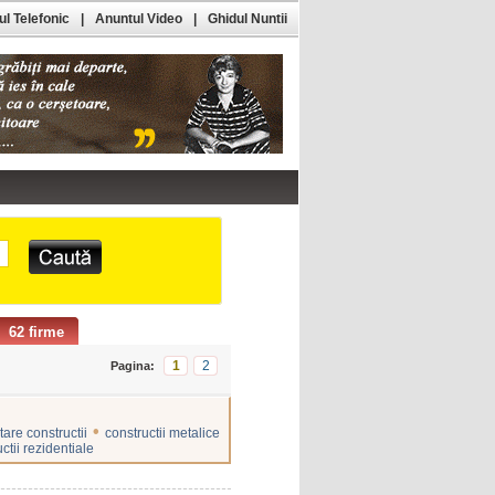
l Telefonic
|
Anuntul Video
|
Ghidul Nuntii
62 firme
1
2
Pagina:
•
tare constructii
constructii metalice
ctii rezidentiale