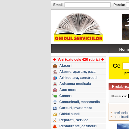
Email:
Parola:
Vezi toate cele 420 rubrici
Ce
Afaceri
Alarme, aparare, paza
pro
Arhitectura, constructii
Asistenta medicala
Prefabric
Auto moto
Comert
Numai cu:
Comunicatii, massmedia
Cursuri, invatamant
•
prefabric
Ghidul nuntii
•
constructi
Reparatii, service
Restaurante, cazinouri