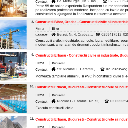
Bd. Metalurgiei, Nr. 2, Iasi,...
0232230694;
Contact:
Peste 55 de ani de experienta Raspundem tuturor cerintelor c
pe realizarea proiectelor moderne. Incepand cu fazele de pr
constructiei si ajungand la finalizarea cu succes a acestora.
8.
Constructii Bihor, Oradea - Constructii civile si industrial
|
Firma
Bihor
Berzei, Nr. 4, Oradea,...
0259417512; 025
Contact:
Constructii civile, industriale, agricole, lucrari edilitare, repar
modernizari, amenajari de drumuri , poduri, infrastructuri rut
9.
Constructii Erbasu - Constructii civile si industriale, Bucu
|
Firma
Bucuresti
Str. Nicolae G. Caramfil ,...
0212323545;
Contact:
Monteaza tamplarie aluminiu si PVC în constructii civile si ed
10.
Constructii Erbasu, Bucuresti - Constructii civile si indust
|
Firma
Bucuresti
Nicolae G. Caramfil, Nr. 72,...
021232354
Contact:
Executa constructii civile
11.
Constructii Erbasu, Bucuresti - Constructii civile si indust
|
Firma
Bucuresti