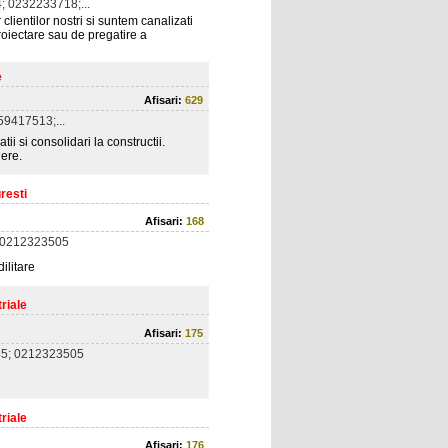
 0232233718;...
lientilor nostri si suntem canalizati
oiectare sau de pregatire a
e
Afisari:
629
9417513;...
atii si consolidari la constructii.
iere.
resti
Afisari:
168
 0212323505
ilitare
riale
Afisari:
175
5; 0212323505
riale
Afisari:
176