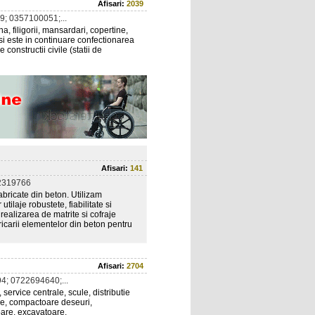
Afisari:
2039
; 0357100051;...
, filigorii, mansardari, copertine,
t si este in continuare confectionarea
 constructii civile (statii de
Afisari:
141
2319766
abricate din beton. Utilizam
ilaje robustete, fiabilitate si
 realizarea de matrite si cofraje
icarii elementelor din beton pentru
Afisari:
2704
; 0722694640;...
, service centrale, scule, distributie
re, compactoare deseuri,
oare, excavatoare,