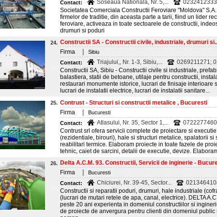
Soseaua Nationala, Nr. 5,...
0232412333 
Contact:
Societatea Comerciala Constructii Feroviare "Moldova" S.A. 
firmelor de traditie, din aceasta parte a tarii, fiind un lider re
feroviare, activeaza in toate sectoarele de constructii, indeos
drumuri si poduri
Constructii SA - Constructii civile, industriale, drumuri si..
24.
|
Firma
Sibiu
Triajului,, Nr. 1-3, Sibiu,...
0269211271; 0
Contact:
Constructii SA, Sibiu - Constructii civile si industriale, pref
balastiera, statii de betoane, utilaje pentru constructii, instal
restaurari monumente istorice, lucrari de finisaje interioare si
lucrari de instalatii electrice, lucrari de instalatii sanitare...
Contrust - Structuri si constructii metalice , Bucuresti
25.
|
Firma
Bucuresti
Atlasului, Nr. 35, Sector 1,...
0722277460;
Contact:
Contrust srl ofera servicii complete de proiectare si executie 
(rezidentiale, birouri), hale si structuri metalice, spalatorii s
reabilitari termice. Elaboram proiecte in toate fazele de proie
tehnic, caiet de sarcini, detalii de executie, devize. Elabora
Delta A.C.M. 93. Constructii, Servicii de inginerie - Bucure
26.
|
Firma
Bucuresti
Chiciurei, Nr. 39-45, Sector...
0213464108
Contact:
Constructii si reparatii poduri, drumuri, hale industriale (cofr
(lucrari de mutari retele de apa, canal, electrice). DELTA A.
peste 20 ani experienta in domeniul constructiilor si ingineri
de proiecte de anvergura pentru clienti din domeniul public 