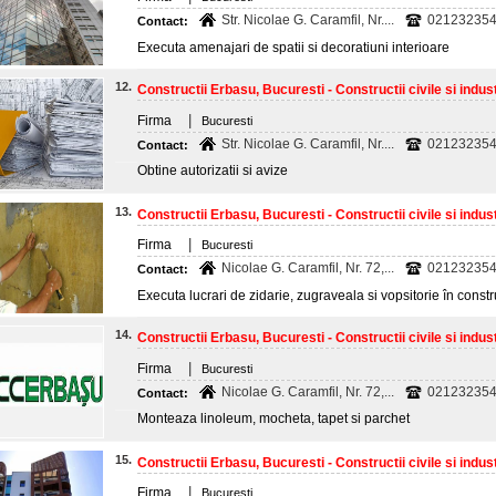
Str. Nicolae G. Caramfil, Nr....
021232354
Contact:
Executa amenajari de spatii si decoratiuni interioare
12.
Constructii Erbasu, Bucuresti - Constructii civile si indust
|
Firma
Bucuresti
Str. Nicolae G. Caramfil, Nr....
021232354
Contact:
Obtine autorizatii si avize
13.
Constructii Erbasu, Bucuresti - Constructii civile si indust
|
Firma
Bucuresti
Nicolae G. Caramfil, Nr. 72,...
02123235
Contact:
Executa lucrari de zidarie, zugraveala si vopsitorie în construc
14.
Constructii Erbasu, Bucuresti - Constructii civile si indust
|
Firma
Bucuresti
Nicolae G. Caramfil, Nr. 72,...
021232354
Contact:
Monteaza linoleum, mocheta, tapet si parchet
15.
Constructii Erbasu, Bucuresti - Constructii civile si indust
|
Firma
Bucuresti