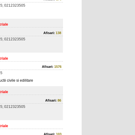
5; 0212323505
riale
Afisari:
138
5; 0212323505
riale
Afisari:
1576
45
tii civile si edilitare
riale
Afisari:
86
5; 0212323505
riale
Afisari:
103