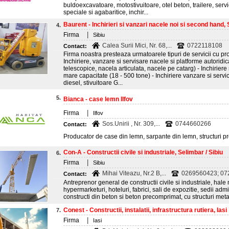
buldoexcavatoare, motostivuitoare, otel beton, trailere, servici
speciale si agabaritice, inchir...
Baurent - Inchirieri si vanzari nacele noi si second hand, 
4.
|
Firma
Sibiu
Calea Surii Mici, Nr. 68,...
0722118108
Contact:
Firma noastra presteaza urmatoarele tipuri de servicii cu pro
Inchiriere, vanzare si servisare nacele si platforme autoridi
telescopice, nacela articulata, nacele pe catarg) - Inchirier
mare capacitate (18 - 500 tone) - Inchiriere vanzare si servi
diesel, stivuitoare G...
5.
Bianca - case lemn Ilfov
|
Firma
Ilfov
Sos.Unirii , Nr. 309,...
0744660266
Contact:
Producator de case din lemn, sarpante din lemn, structuri pre
Con-A - Constructii civile si industriale, Selimbar / Sibiu
6.
|
Firma
Sibiu
Mihai Viteazu, Nr.2 B,...
0269560423; 072
Contact:
Antreprenor general de constructii civile si industriale, hale
hypermarketuri, hoteluri, fabrici, sali de expozitie, sedii admi
constructi din beton si beton precomprimat, cu structuri meta
Conest - Constructii, instalatii, infrastructura rutiera, Iasi
7.
|
Firma
Iasi