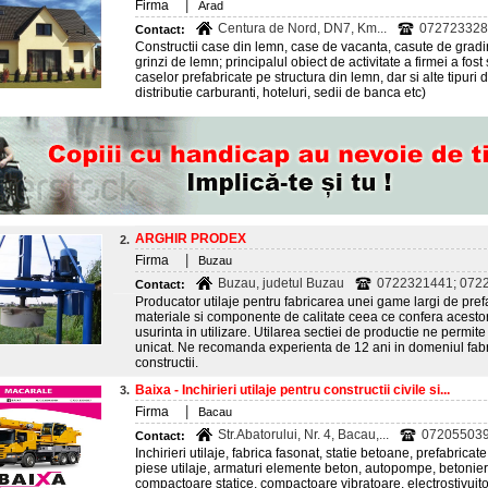
|
Firma
Arad
Centura de Nord, DN7, Km...
0727233289
Contact:
Constructii case din lemn, case de vacanta, casute de gradina
grinzi de lemn; principalul obiect de activitate a firmei a fos
caselor prefabricate pe structura din lemn, dar si alte tipuri de
distributie carburanti, hoteluri, sedii de banca etc)
ARGHIR PRODEX
2.
|
Firma
Buzau
Buzau, judetul Buzau
0722321441; 072
Contact:
Producator utilaje pentru fabricarea unei game largi de pref
materiale si componente de calitate ceea ce confera acestor ut
usurinta in utilizare. Utilarea sectiei de productie ne permite
unicat. Ne recomanda experienta de 12 ani in domeniul fabr
constructii.
Baixa - Inchirieri utilaje pentru constructii civile si...
3.
|
Firma
Bacau
Str.Abatorului, Nr. 4, Bacau,...
0720550394
Contact:
Inchirieri utilaje, fabrica fasonat, statie betoane, prefabricate
piese utilaje, armaturi elemente beton, autopompe, betonie
compactoare statice, compactoare vibratoare, electrostivuit