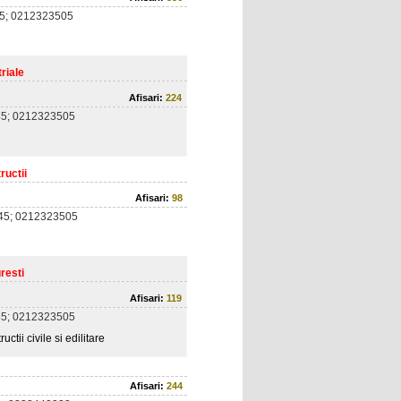
5; 0212323505
riale
Afisari:
224
5; 0212323505
ructii
Afisari:
98
45; 0212323505
resti
Afisari:
119
5; 0212323505
ctii civile si edilitare
Afisari:
244