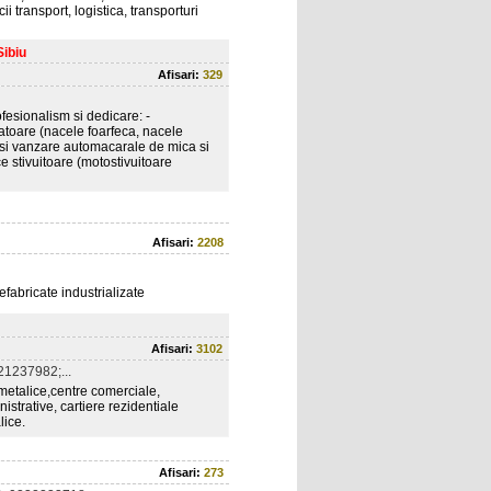
i transport, logistica, transporturi
Sibiu
Afisari:
329
fesionalism si dedicare: -
catoare (nacele foarfeca, nacele
e si vanzare automacarale de mica si
ce stivuitoare (motostivuitoare
Afisari:
2208
fabricate industrializate
Afisari:
3102
1237982;...
 metalice,centre comerciale,
nistrative, cartiere rezidentiale
lice.
Afisari:
273