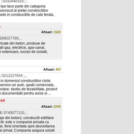
; 0332440333 ;...
Iasi face parte din categoria
cunoscut al pietei constructiilor
ebi in constructiile de cale ferata,
.
Afisari:
1520
269227760;...
abricate din beton, produse de
atii gaz, electrice, apa-canal,
 exterioare, lucrari de izolatii,
Afisari:
407
 0212227654 ;...
in domeniul constructiilor civile
i service-uri auto, spatii comerciale,
ctare: studiu de fezabilitate, proiect
m documentatii pentru avize si ...
sti
Afisari:
2245
; 0740077110;...
aje din beton), constructii edilitare
C.M. este o companie privata cu
ei, fiind orientata spre dezvoltarea
si privat. Compania asigura solutii