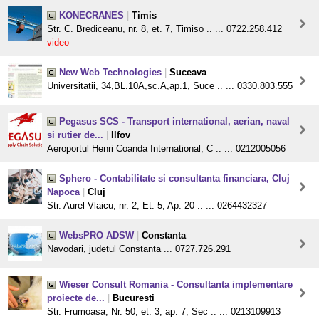
KONECRANES
|
Timis
Str. C. Brediceanu, nr. 8, et. 7, Timiso .. ... 0722.258.412
video
New Web Technologies
|
Suceava
Universitatii, 34,BL.10A,sc.A,ap.1, Suce .. ... 0330.803.555
Pegasus SCS - Transport international, aerian, naval
si rutier de...
|
Ilfov
Aeroportul Henri Coanda International, C .. ... 0212005056
Sphero - Contabilitate si consultanta financiara, Cluj
Napoca
|
Cluj
Str. Aurel Vlaicu, nr. 2, Et. 5, Ap. 20 .. ... 0264432327
WebsPRO ADSW
|
Constanta
Navodari, judetul Constanta ... 0727.726.291
Wieser Consult Romania - Consultanta implementare
proiecte de...
|
Bucuresti
Str. Frumoasa, Nr. 50, et. 3, ap. 7, Sec .. ... 0213109913