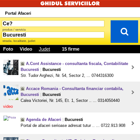
Portal Afaceri
produs / serviciu
strada, localitate, judet
Foto
Video
Judet
15 firme
A.Cont Assistance - consultanta fiscala, Contabilitate
Bucuresti
|
Bucuresti
Str. Tudor Arghezi, Nr. 54, Sector 2, ... 0744316300
Accace Romania - Consultanta financiar contabila,
Bucuresti
|
Bucuresti
Calea Victoriei, Nr. 145, Et. 1, Sector .. ... 0314050440
video
Agenda de Afaceri
|
Bucuresti
Portal de afaceri serioase adresat tutur .. ... 0722.913.908