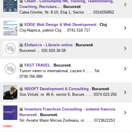
Cteam - Consultanta HR, Training, Teambonding,
Coaching, Recrutare...
|
Bucuresti
Calea Grivitei, Nr. 8-10, Etaj 1, Sector .. ... 0314256852
EDGE Web Design & Web Development
|
Cluj
Cluj-Napoca, judetul Cluj ... 0741.516.717
Elefant.ro - Librarie online
|
Bucuresti
Bucuresti ... 031.620.34.58
FAST TRAVEL
|
Bucuresti
Turism intern si international, cazare h .. ... Tel.
0738.766.888
INSOFT Development & Consulting
|
Bucuresti
Sos.Virtutii, nr. 46 A, sector 6, Bucure .. ... 0374.023.255
Inventure Franchise Consulting - sisteme franciza
Bucuresti
|
Bucuresti
Str. Aviator Maior Mircea Zorileanu, nr. .. ... 0723622253
video