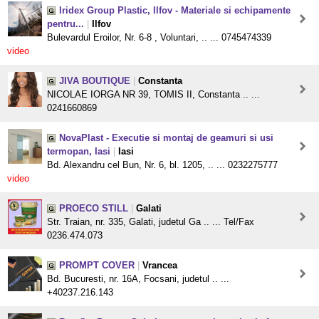
Iridex Group Plastic, Ilfov - Materiale si echipamente
pentru...
|
Ilfov
Bulevardul Eroilor, Nr. 6-8 , Voluntari, .. ... 0745474339
video
JIVA BOUTIQUE
|
Constanta
NICOLAE IORGA NR 39, TOMIS II, Constanta .. ...
0241660869
NovaPlast - Executie si montaj de geamuri si usi
termopan, Iasi
|
Iasi
Bd. Alexandru cel Bun, Nr. 6, bl. 1205, .. ... 0232275777
video
PROECO STILL
|
Galati
Str. Traian, nr. 335, Galati, judetul Ga .. ... Tel/Fax
0236.474.073
PROMPT COVER
|
Vrancea
Bd. Bucuresti, nr. 16A, Focsani, judetul .. ...
+40237.216.143