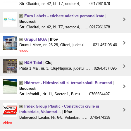
Str. Gladitei, nr. 42, bl. T7, sector 4, .. ... 0217961678
Euro Labels - etichete adezive personalizate
|
Bucuresti
Str. Gladitei, nr. 42, bl. T7, sector 4, .. ... 0217961678
Grupul MGA
|
Ilfov
Drumul Mare, nr. 26-28, Olteni, judetul .. ... 021.467.03.40
video
H&H Total
|
Cluj
Piata 1 Mai, nr. 3, Cluj-Napoca, judetul .. ... 0264.437.096
Hidroset - Hidroizolatii si termoizolatii Bucuresti
|
Bucuresti
Str. Infratirii , Nr. 11, Sector 1, Bucu .. ... 0766554497
Iridex Group Plastic - Constructii civile si
industriale, Voluntari...
|
Ilfov
Bulevardul Eroilor, Nr. 6-8, Voluntari, .. ... 0745474339
video