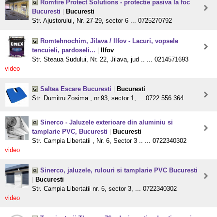
Romfire Protect Solutions - protectie pasiva la foc
Bucuresti
|
Bucuresti
Str. Ajustorului, Nr. 27-29, sector 6 ... 0725270792
Romtehnochim, Jilava / Ilfov - Lacuri, vopsele
tencuieli, pardoseli...
|
Ilfov
Str. Steaua Sudului, Nr. 22, Jilava, jud .. ... 0214571693
video
Saltea Escare Bucuresti
|
Bucuresti
Str. Dumitru Zosima , nr.93, sector 1, ... 0722.556.364
Sinerco - Jaluzele exterioare din aluminiu si
tamplarie PVC, Bucuresti
|
Bucuresti
Str. Campia Libertatii , Nr. 6, Sector 3 .. ... 0722340302
video
Sinerco, jaluzele, rulouri si tamplarie PVC Bucuresti
|
Bucuresti
Str. Campia Libertatii nr. 6, sector 3, ... 0722340302
video