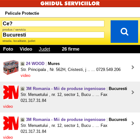
Pelicule Protectie
produs / serviciu
strada, localitate, judet
Foto
Video
Judet
26 firme
24 WOOD
|
Mures
Str. Principala , Nr. 562H, Cristesti, j .. ... 0729.549.206
video
3M Romania - Mii de produse ingenioase
|
Bucuresti
Str. Menuetului , nr. 12, sector 1, Bucu .. ... Fax
021.317.31.84
video
3M Romania - Mii de produse ingenioase
|
Bucuresti
Str. Menuetului , nr. 12, sector 1, Bucu .. ... Fax
021.317.31.84
video