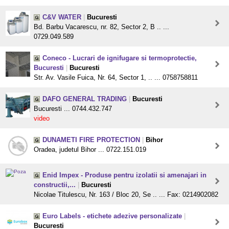
C&V WATER
|
Bucuresti
Bd. Barbu Vacarescu, nr. 82, Sector 2, B .. ...
0729.049.589
Coneco - Lucrari de ignifugare si termoprotectie,
Bucuresti
|
Bucuresti
Str. Av. Vasile Fuica, Nr. 64, Sector 1, .. ... 0758758811
DAFO GENERAL TRADING
|
Bucuresti
Bucuresti ... 0744.432.747
video
DUNAMETI FIRE PROTECTION
|
Bihor
Oradea, judetul Bihor ... 0722.151.019
Enid Impex - Produse pentru izolatii si amenajari in
constructii,...
|
Bucuresti
Nicolae Titulescu, Nr. 163 / Bloc 20, Se .. ... Fax: 0214902082
Euro Labels - etichete adezive personalizate
|
Bucuresti