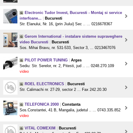
Electronic Tudor Invest, Bucuresti - Montaj si service
interfoane...
|
Bucuresti
Str. Elanului, Nr. 16, (prin Jiului) Sec .. ... 0216678367
Gerom International - instalare sisteme supraveghere
video Bucuresti
|
Bucuresti
Sos. Mihai Bravu, nr. 531-533, Sector 3, ... 0213467076
PILOT POWER TUNING
|
Arges
Sediu: Str. Serelor, nr. 2, Pitesti, jud .. ... 0248.270.109
video
ROEL ELECTRONICS
|
Bucuresti
Str. Calimachi nr. 27-29, sector 2 ... Fax 242.20.30
TELEFONICA 2000
|
Constanta
Sos.Constantei, 41 B, Mangalia, judetul .. ... 0743.335.852
video
VITAL COMEXIM
|
Bucuresti