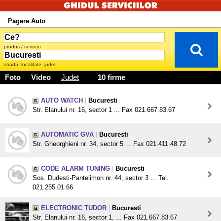
Pagere Auto
produs / serviciu
strada, localitate, judet
Foto
Video
Judet
10 firme
AUTO WATCH
|
Bucuresti
Str. Elanului nr. 16, sector 1 ... Fax 021.667.83.67
AUTOMATIC GVA
|
Bucuresti
Str. Gheorghieni nr. 34, sector 5 ... Fax 021.411.48.72
CODE ALARM TUNING
|
Bucuresti
Sos. Dudesti-Pantelimon nr. 44, sector 3 ... Tel.
021.255.01.66
ELECTRONIC TUDOR
|
Bucuresti
Str. Elanului nr. 16, sector 1, ... Fax 021.667.83.67