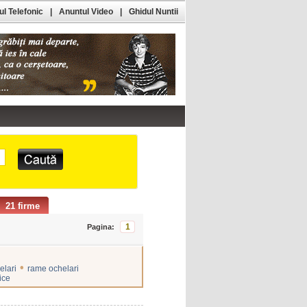
l Telefonic
|
Anuntul Video
|
Ghidul Nuntii
21 firme
1
Pagina:
•
elari
rame ochelari
ice