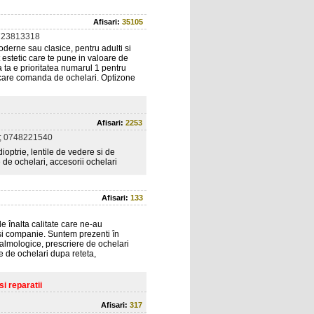
Afisari:
35105
723813318
erne sau clasice, pentru adulti si
t estetic care te pune in valoare de
ia ta e prioritatea numarul 1 pentru
fiecare comanda de ochelari. Optizone
Afisari:
2253
; 0748221540
ioptrie, lentile de vedere si de
 de ochelari, accesorii ochelari
Afisari:
133
e înalta calitate care ne-au
 si companie. Suntem prezenti în
talmologice, prescriere de ochelari
e de ochelari dupa reteta,
i reparatii
Afisari:
317