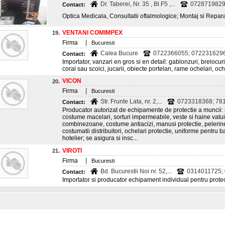
Dr. Taberei, Nr. 35 , Bl.F5 ,...
0728719829;
Contact:
Optica Medicala, Consultatii oftalmologice; Montaj si Repara
VENTANI COMIMPEX
19.
|
Firma
Bucuresti
Calea Bucure
0722366055; 0722316296;
Contact:
Importator, vanzari en gros si en detail: gablonzuri, brelocur
coral sau scoici, jucarii, obiecte portelan, rame ochelari, oc
VICON
20.
|
Firma
Bucuresti
Str. Frunte Lata, nr. 2,...
0723318368; 78
Contact:
Producator autorizat de echipamente de protectie a muncii: ha
costume macelari, sorturi impermeabile, veste si haine vatui
combinezoane, costume antiacizi, manusi protectie, pelerine
costumatii distribuitori, ochelari protectie, uniforme pentru b
hotelier; se asigura si insc...
VIROTI
21.
|
Firma
Bucuresti
Bd. Bucurestii Noi nr. 52,...
0314011725; 
Contact:
Importator si producator echipament individual pentru prote