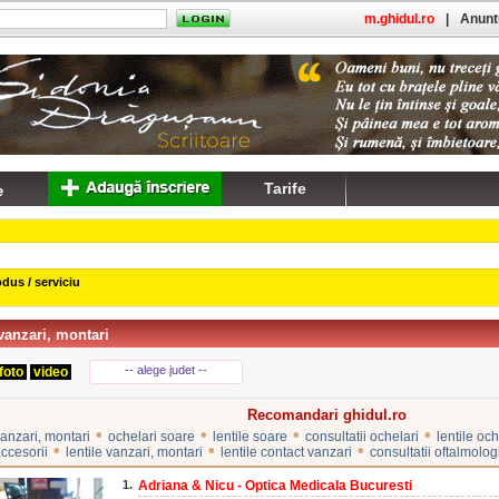
m.ghidul.ro
|
Anuntu
Tarife
dus / serviciu
vanzari, montari
-- alege judet --
foto
video
Recomandari ghidul.ro
•
•
•
•
vanzari, montari
ochelari soare
lentile soare
consultatii ochelari
lentile och
•
•
•
accesorii
lentile vanzari, montari
lentile contact vanzari
consultatii oftalmolog
1.
Adriana & Nicu - Optica Medicala Bucuresti