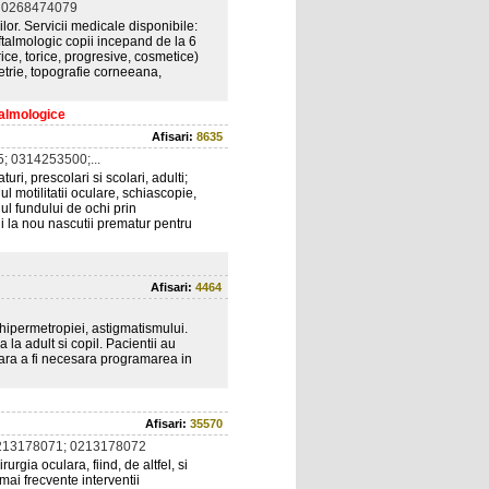
 0268474079
ilor. Servicii medicale disponibile:
ftalmologic copii incepand de la 6
erice, torice, progresive, cosmetice)
trie, topografie corneeana,
talmologice
Afisari:
8635
; 0314253500;...
i, prescolari si scolari, adulti;
l motilitatii oculare, schiascopie,
ul fundului de ochi prin
i la nou nascutii prematur pentru
Afisari:
4464
 hipermetropiei, astigmatismului.
 la adult si copil. Pacientii au
 fara a fi necesara programarea in
Afisari:
35570
213178071; 0213178072
rgia oculara, fiind, de altfel, si
mai frecvente interventii