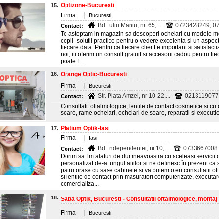
Optizone-Bucuresti
15.
|
Firma
Bucuresti
Bd. Iuliu Maniu, nr. 65,...
0723428249; 0
Contact:
Te asteptam in magazin sa descoperi ochelari cu modele mod
copii- solutii practice pentru o vedere excelenta si un aspec
fiecare data. Pentru ca fiecare client e important si satisfact
noi, iti oferim un consult gratuit si accesorii cadou pentru 
poate f...
16.
Orange Optic-Bucuresti
|
Firma
Bucuresti
Str. Piata Amzei, nr 10-22,...
0213119077
Contact:
Consultatii oftalmologice, lentile de contact cosmetice si cu d
soare, rame ochelari, ochelari de soare, reparatii si executie
Platium Optik-Iasi
17.
|
Firma
Iasi
Bd. Independentei, nr.10,...
0733667008
Contact:
Dorim sa fim alaturi de dumneavoastra cu aceleasi servicii d
personalizat de-a lungul anilor si ne definesc în prezent ca
patru orase cu sase cabinete si va putem oferi consultatii of
si lentile de contact prin masuratori computerizate, executar
comercializa...
18.
Saba Optik, Bucuresti - Consultatii oftalmologice, montaj s
|
Firma
Bucuresti