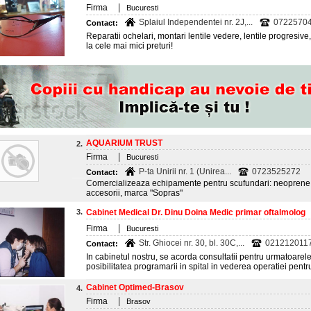
|
Firma
Bucuresti
Splaiul Independentei nr. 2J,...
0722570
Contact:
Reparatii ochelari, montari lentile vedere, lentile progresive, 
la cele mai mici preturi!
AQUARIUM TRUST
2.
|
Firma
Bucuresti
P-ta Unirii nr. 1 (Unirea...
0723525272
Contact:
Comercializeaza echipamente pentru scufundari: neoprene, t
accesorii, marca "Sopras"
3.
Cabinet Medical Dr. Dinu Doina Medic primar oftalmolog
|
Firma
Bucuresti
Str. Ghiocei nr. 30, bl. 30C,...
021212011
Contact:
In cabinetul nostru, se acorda consultatii pentru urmatoarele
posibilitatea programarii in spital in vederea operatiei pentr
Cabinet Optimed-Brasov
4.
|
Firma
Brasov