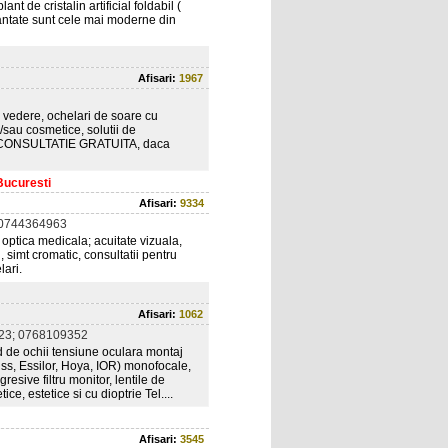
nt de cristalin artificial foldabil (
lantate sunt cele mai moderne din
Afisari:
1967
 vedere, ochelari de soare cu
si/sau cosmetice, solutii de
a de CONSULTATIE GRATUITA, daca
Bucuresti
Afisari:
9334
 0744364963
i optica medicala; acuitate vizuala,
 simt cromatic, consultatii pentru
lari.
Afisari:
1062
23; 0768109352
d de ochii tensiune oculara montaj
iss, Essilor, Hoya, IOR) monofocale,
resive filtru monitor, lentile de
, estetice si cu dioptrie Tel....
Afisari:
3545