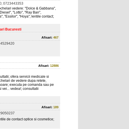
0; 0723443353
ochelari vedere: "Dolce & Gabbana",
"Diesel", "Lotto", "Ray Ban",
", "Essilor", "Hoya"; lentile contact;
ari Bucuresti
Afisari:
467
24529420
Afisari:
12886
ltatii; ofera servicii medicale si
chelari de vedere dupa retete,
de soare; executa pe comanda sau pe
i vei... vedea!; consultatii
Afisari:
189
29050237
ntile de contact optice si cosmetice;