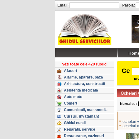
Email:
Parola:
Vezi toate cele 420 rubrici
Ce
Afaceri
Alarme, aparare, paza
pro
Arhitectura, constructii
Asistenta medicala
Ochelari 
Auto moto
Comert
Numai cu:
Comunicatii, massmedia
Cursuri, invatamant
•
ochelari 
Ghidul nuntii
•
ochelari 
Reparatii, service
Restaurante, cazinouri