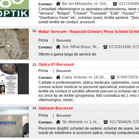
Bd. Ion Mihalache, nr. 104,...
021224585
Contact:
Consultatii oftalmologice cu aparatura ultramoderna; rame 
"Versace", "Bvlgari", "Chanel", "Trussardi", "Exte", "Azzaro", 
"Gianfranco Ferre" etc.; ochelari soare; lentile aeriene: "Zeiss
solutii lentile de contact; accesorii
12.
Mobar Servcom - Reparatii Ochelari, Piese Schimb Ochel
|
Firma
Bucuresti
Sos. Mihai Bravu, Nr....
0722331836; 07
Contact:
Oferim o gama larga de servicii de
Optica 87-Bucuresti
13.
|
Firma
Bucuresti
Calea Victoriei, nr. 16-20,...
0730072076
Contact:
Calitate si profesionalism; optica medicala, optometrie, consu
conexe actului medical cu personal specializat; executam o
lentile de contact si solutiile aferente precum si ochelari 
loc orice tip de lentile (progresiva, foto cromatica etc.); vino s
oftalmologice, medic...
14.
Optistyle-Bucuresti
|
Firma
Bucuresti
Str. Moinesti, nr. 1, bl....
0217694826; 07
Contact:
Prescriere dioptrii; ochelari de vedere, ochelari de soare, le
solutii de intretinere si accesorii optice; montaj computerizat