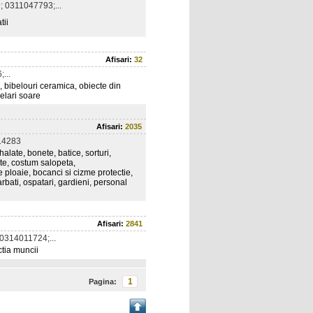
 0311047793;...
tii
Afisari:
32
...
i, bibelouri ceramica, obiecte din
helari soare
Afisari:
2035
14283
late, bonete, batice, sorturi,
te, costum salopeta,
 ploaie, bocanci si cizme protectie,
arbati, ospatari, gardieni, personal
Afisari:
2841
0314011724;...
ctia muncii
1
Pagina: