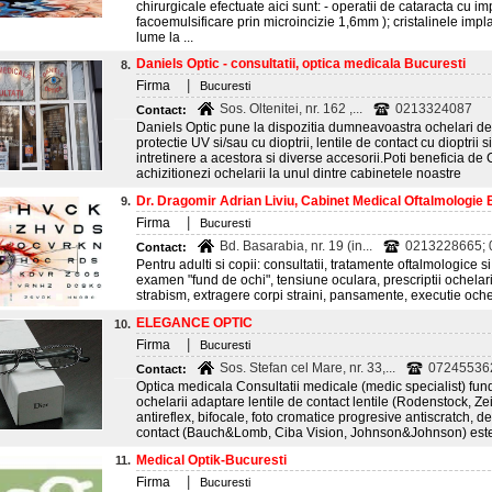
chirurgicale efectuate aici sunt: - operatii de cataracta cu impla
facoemulsificare prin microincizie 1,6mm ); cristalinele imp
lume la ...
Daniels Optic - consultatii, optica medicala Bucuresti
8.
|
Firma
Bucuresti
Sos. Oltenitei, nr. 162 ,...
0213324087
Contact:
Daniels Optic pune la dispozitia dumneavoastra ochelari de
protectie UV si/sau cu dioptrii, lentile de contact cu dioptrii 
intretinere a acestora si diverse accesorii.Poti benefici
achizitionezi ochelarii la unul dintre cabinetele noastre
Dr. Dragomir Adrian Liviu, Cabinet Medical Oftalmologie 
9.
|
Firma
Bucuresti
Bd. Basarabia, nr. 19 (in...
0213228665;
Contact:
Pentru adulti si copii: consultatii, tratamente oftalmologice s
examen "fund de ochi", tensiune oculara, prescriptii ochelari,
strabism, extragere corpi straini, pansamente, executie oche
ELEGANCE OPTIC
10.
|
Firma
Bucuresti
Sos. Stefan cel Mare, nr. 33,...
07245536
Contact:
Optica medicala Consultatii medicale (medic specialist) fun
ochelarii adaptare lentile de contact lentile (Rodenstock, Ze
antireflex, bifocale, foto cromatice progresive antiscratch, deg
contact (Bauch&Lomb, Ciba Vision, Johnson&Johnson) estetice
Medical Optik-Bucuresti
11.
|
Firma
Bucuresti