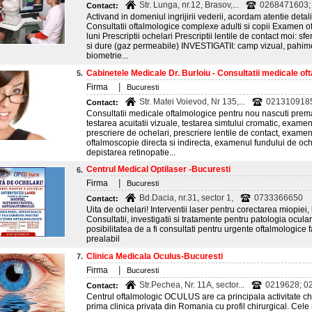
Str. Lunga, nr.12, Brasov,...
0268471603;
Contact:
Activand in domeniul ingrijirii vederii, acordam atentie detali
Consultatii oftalmologice complexe adulti si copii Examen o
luni Prescriptii ochelari Prescriptii lentile de contact moi: sf
si dure (gaz permeabile) INVESTIGATII: camp vizual, pahime
biometrie...
Cabinetele Medicale Dr. Burloiu - Consultatii medicale of
5.
|
Firma
Bucuresti
Str. Matei Voievod, Nr 135,...
0213109185
Contact:
Consultatii medicale oftalmologice pentru nou nascuti prematur
testarea acuitatii vizuale, testarea simtului cromatic, examenu
prescriere de ochelari, prescriere lentile de contact, examen
oftalmoscopie directa si indirecta, examenul fundului de och
depistarea retinopatie...
Centrul Medical Optilaser -Bucuresti
6.
|
Firma
Bucuresti
Bd.Dacia, nr.31, sector 1,
0733366650
Contact:
Uita de ochelari! Interventii laser pentru corectarea miopiei,
Consultatii, investigatii si tratamente pentru patologia oculara
posibilitatea de a fi consultati pentru urgente oftalmologice
prealabil
Clinica Medicala Oculus-Bucuresti
7.
|
Firma
Bucuresti
Str.Pechea, Nr. 11A, sector...
0219628; 0
Contact:
Centrul oftalmologic OCULUS are ca principala activitate chiru
prima clinica privata din Romania cu profil chirurgical. Cele 