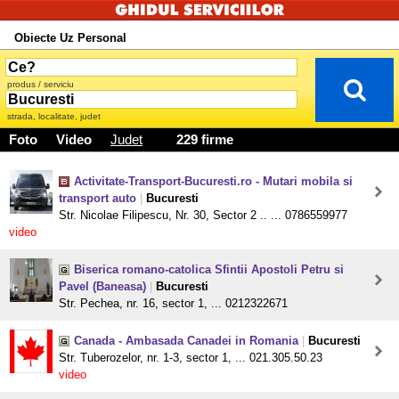
Obiecte Uz Personal
produs / serviciu
strada, localitate, judet
Foto
Video
Judet
229 firme
Activitate-Transport-Bucuresti.ro - Mutari mobila si
transport auto
|
Bucuresti
Str. Nicolae Filipescu, Nr. 30, Sector 2 .. ... 0786559977
video
Biserica romano-catolica Sfintii Apostoli Petru si
Pavel (Baneasa)
|
Bucuresti
Str. Pechea, nr. 16, sector 1, ... 0212322671
Canada - Ambasada Canadei in Romania
|
Bucuresti
Str. Tuberozelor, nr. 1-3, sector 1, ... 021.305.50.23
video