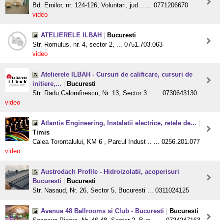
Bd. Eroilor, nr. 124-126, Voluntari, jud .. ... 0771206670
video
ATELIERELE ILBAH
|
Bucuresti
Str. Romulus, nr. 4, sector 2, ... 0751.703.063
video
Atelierele ILBAH - Cursuri de calificare, cursuri de
initiere,...
|
Bucuresti
Str. Radu Calomfirescu, Nr. 13, Sector 3 .. ... 0730643130
video
Atlantis Engineering, Instalatii electrice, retele de...
|
Timis
Calea Torontalului, KM 6 , Parcul Indust .. ... 0256.201.077
video
Austrodach Profile - Hidroizolatii, acoperisuri
Bucuresti
|
Bucuresti
Str. Nasaud, Nr. 26, Sector 5, Bucuresti ... 0311024125
Avenue 48 Ballrooms si Club - Bucuresti
|
Bucuresti