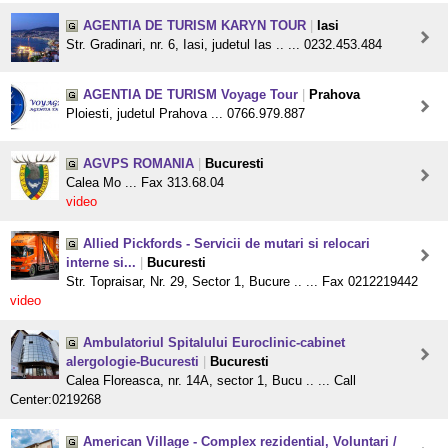
AGENTIA DE TURISM KARYN TOUR
|
Iasi
Str. Gradinari, nr. 6, Iasi, judetul Ias .. ... 0232.453.484
AGENTIA DE TURISM Voyage Tour
|
Prahova
Ploiesti, judetul Prahova ... 0766.979.887
AGVPS ROMANIA
|
Bucuresti
Calea Mo ... Fax 313.68.04
video
Allied Pickfords - Servicii de mutari si relocari
interne si...
|
Bucuresti
Str. Topraisar, Nr. 29, Sector 1, Bucure .. ... Fax 0212219442
video
Ambulatoriul Spitalului Euroclinic-cabinet
alergologie-Bucuresti
|
Bucuresti
Calea Floreasca, nr. 14A, sector 1, Bucu .. ... Call
Center:0219268
American Village - Complex rezidential, Voluntari /