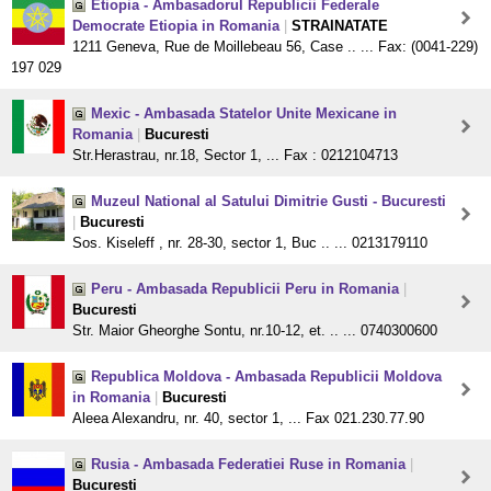
Etiopia - Ambasadorul Republicii Federale
Democrate Etiopia in Romania
|
STRAINATATE
1211 Geneva, Rue de Moillebeau 56, Case .. ... Fax: (0041-229)
197 029
Mexic - Ambasada Statelor Unite Mexicane in
Romania
|
Bucuresti
Str.Herastrau, nr.18, Sector 1, ... Fax : 0212104713
Muzeul National al Satului Dimitrie Gusti - Bucuresti
|
Bucuresti
Sos. Kiseleff , nr. 28-30, sector 1, Buc .. ... 0213179110
Peru - Ambasada Republicii Peru in Romania
|
Bucuresti
Str. Maior Gheorghe Sontu, nr.10-12, et. .. ... 0740300600
Republica Moldova - Ambasada Republicii Moldova
in Romania
|
Bucuresti
Aleea Alexandru, nr. 40, sector 1, ... Fax 021.230.77.90
Rusia - Ambasada Federatiei Ruse in Romania
|
Bucuresti