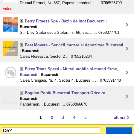
Drumul Fermei, Nr. 85F, Popesti-Leordeni .. ... 0766525799
video
Berry Fitness Spa - Bazin de inot Bucuresti
|
Bucuresti
Str. Elev Stefanescu Stefan, nr. 66, sec .. ... 0758077701
Best Movers - Servicii mutare si depozitare Bucuresti
|
Bucuresti
Calea Floreasca, Sector 2 ... 0755215284
Blexy Trans Speed - Mutari mobila si mutari firme,
Bucuresti
|
Bucuresti
Calea Crangasi, Nr. 4, Sector 4, Bucures .. ... 0763591448
Bogdan Popiti Bucuresti Transport-Orice.ro
|
Bucuresti
Pantelimon, , Bucuresti ... 0768866670
1
2
3
4
5
ultima