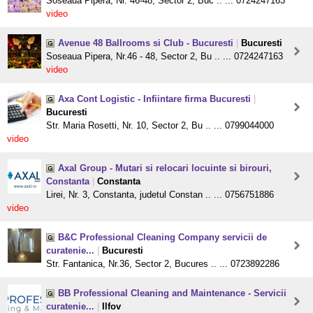
Soseaua Pipera, Nr. 46-48, Sector 2, Buc .. ... 0724247163
video
Avenue 48 Ballrooms si Club - Bucuresti
|
Bucuresti
Soseaua Pipera, Nr.46 - 48, Sector 2, Bu .. ... 0724247163
video
Axa Cont Logistic - Infiintare firma Bucuresti
|
Bucuresti
Str. Maria Rosetti, Nr. 10, Sector 2, Bu .. ... 0799044000
video
Axal Group - Mutari si relocari locuinte si birouri,
Constanta
|
Constanta
Lirei, Nr. 3, Constanta, judetul Constan .. ... 0756751886
video
B&C Professional Cleaning Company servicii de
curatenie...
|
Bucuresti
Str. Fantanica, Nr.36, Sector 2, Bucures .. ... 0723892286
BB Professional Cleaning and Maintenance - Servicii
curatenie...
|
Ilfov