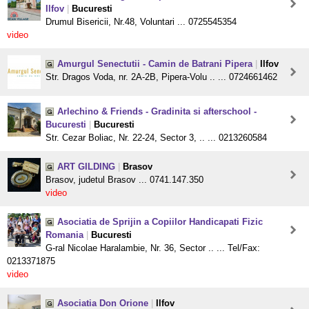
Ilfov
|
Bucuresti
Drumul Bisericii, Nr.48, Voluntari ... 0725545354
video
Amurgul Senectutii - Camin de Batrani Pipera
|
Ilfov
Str. Dragos Voda, nr. 2A-2B, Pipera-Volu .. ... 0724661462
Arlechino & Friends - Gradinita si afterschool -
Bucuresti
|
Bucuresti
Str. Cezar Boliac, Nr. 22-24, Sector 3, .. ... 0213260584
ART GILDING
|
Brasov
Brasov, judetul Brasov ... 0741.147.350
video
Asociatia de Sprijin a Copiilor Handicapati Fizic
Romania
|
Bucuresti
G-ral Nicolae Haralambie, Nr. 36, Sector .. ... Tel/Fax:
0213371875
video
Asociatia Don Orione
|
Ilfov