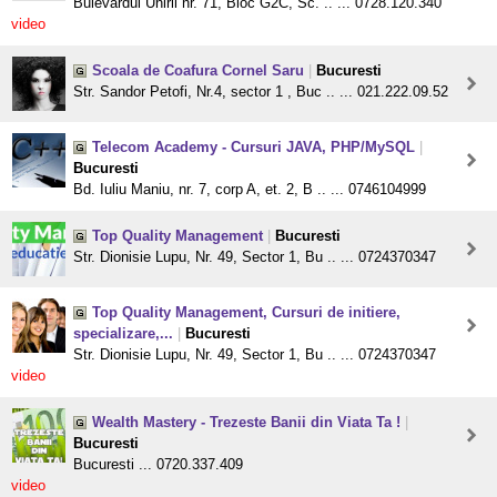
Bulevardul Unirii nr. 71, Bloc G2C, Sc. .. ... 0728.120.340
video
Scoala de Coafura Cornel Saru
|
Bucuresti
Str. Sandor Petofi, Nr.4, sector 1 , Buc .. ... 021.222.09.52
Telecom Academy - Cursuri JAVA, PHP/MySQL
|
Bucuresti
Bd. Iuliu Maniu, nr. 7, corp A, et. 2, B .. ... 0746104999
Top Quality Management
|
Bucuresti
Str. Dionisie Lupu, Nr. 49, Sector 1, Bu .. ... 0724370347
Top Quality Management, Cursuri de initiere,
specializare,...
|
Bucuresti
Str. Dionisie Lupu, Nr. 49, Sector 1, Bu .. ... 0724370347
video
Wealth Mastery - Trezeste Banii din Viata Ta !
|
Bucuresti
Bucuresti ... 0720.337.409
video