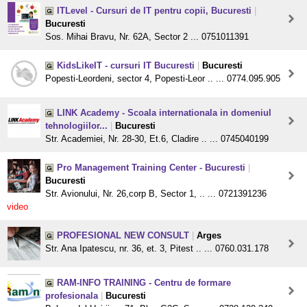
ITLevel - Cursuri de IT pentru copii, Bucuresti
|
Bucuresti
Sos. Mihai Bravu, Nr. 62A, Sector 2 ... 0751011391
KidsLikeIT - cursuri IT Bucuresti
|
Bucuresti
Popesti-Leordeni, sector 4, Popesti-Leor .. ... 0774.095.905
LINK Academy - Scoala internationala in domeniul
tehnologiilor...
|
Bucuresti
Str. Academiei, Nr. 28-30, Et.6, Cladire .. ... 0745040199
Pro Management Training Center - Bucuresti
|
Bucuresti
Str. Avionului, Nr. 26,corp B, Sector 1, .. ... 0721391236
video
PROFESIONAL NEW CONSULT
|
Arges
Str. Ana Ipatescu, nr. 36, et. 3, Pitest .. ... 0760.031.178
RAM-INFO TRAINING - Centru de formare
profesionala
|
Bucuresti