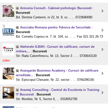
Armonia Consult - Cabinet psihologic Bucuresti
|
Bucuresti
Bd. Dimitrie Cantemir, nr 22, bl. 9, sc .. ... 0723690090
Asociatia Romana pentru Tehnica de Securitate
|
Bucuresti
Bd. Corneliu Coposu nr. 7, bl. 104, sc. .. ... Fax 021.321.26.73
Atelierele ILBAH - Cursuri de calificare, cursuri de
initiere,...
|
Bucuresti
Str. Radu Calomfirescu, Nr. 13, Sector 3 .. ... 0730643130
video
Avangarde Business Academy - Cursuri de calificare
acreditate...
|
Bucuresti
Str. Episcopul Chesarie, Nr. 22, sector .. ... 0766286156
Avantaj Consulting - Centrul de Excelenta in Training
IT Bucuresti
|
Bucuresti
Str. Munitiei, Nr. 5, Sector 6, ... 0318052795