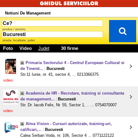
Notiuni De Management
produs / serviciu
strada, localitate, judet
Foto
Video
Judet
30 firme
Primaria Sectorului 4 - Centrul European Cultural si
de Tineret...
|
Bucuresti
Str.11 Iunie, nr. 41, sector 4, ... 0213366375
video
Academia de HR - Recrutare, training si consultanta
de management...
|
Bucuresti
Str. Dr. Iacob Felix, Nr. 55, Sector 1, .. ... 0754070007
video
Alma Vision - Cursuri autorizate, training-uri,
calificari,...
|
Bucuresti
Calea Serban Voda, nr. 106, Sector 4 ... 0771122122