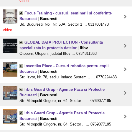
video
Focus Training - cursuri, seminarii si conferinte
Bucuresti
|
Bucuresti
Bd. Bucurestii Noi, Nr. 50A, Sector 1 ... 0317801473
video
GLOBAL DATA PROTECTION - Consultanta
specializata in protectia datelor
|
Ilfov
Otopeni, Otopeni, judetul Ilfov ... 0734811363
Inventika Place - Cursuri robotica pentru copii
Bucuresti
|
Bucuresti
Str. Izvor, Nr. 78, sediul Indaco System .. ... 0770224433
Irbis Guard Grup - Agentie Paza si Protectie
Bucuresti
|
Bucuresti
Str. Mitropolit Grigore, nr. 64, Sector .. ... 0769077195
Irbis Guard Grup - Agentie Paza si Protectie
Bucuresti
|
Bucuresti
Str. Mitropolit Grigore, nr. 64, Sector .. ... 0769077195