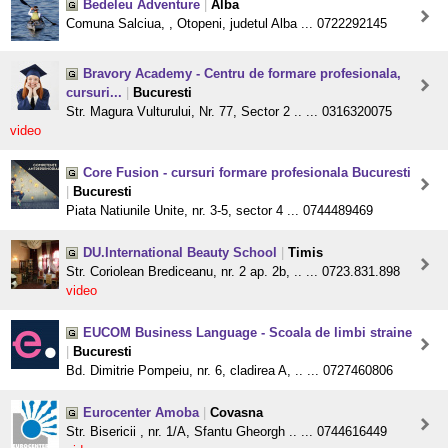
Bedeleu Adventure
|
Alba
Comuna Salciua, , Otopeni, judetul Alba ... 0722292145
Bravory Academy - Centru de formare profesionala,
cursuri...
|
Bucuresti
Str. Magura Vulturului, Nr. 77, Sector 2 .. ... 0316320075
video
Core Fusion - cursuri formare profesionala Bucuresti
|
Bucuresti
Piata Natiunile Unite, nr. 3-5, sector 4 ... 0744489469
DU.International Beauty School
|
Timis
Str. Coriolean Brediceanu, nr. 2 ap. 2b, .. ... 0723.831.898
video
EUCOM Business Language - Scoala de limbi straine
|
Bucuresti
Bd. Dimitrie Pompeiu, nr. 6, cladirea A, .. ... 0727460806
Eurocenter Amoba
|
Covasna
Str. Bisericii , nr. 1/A, Sfantu Gheorgh .. ... 0744616449