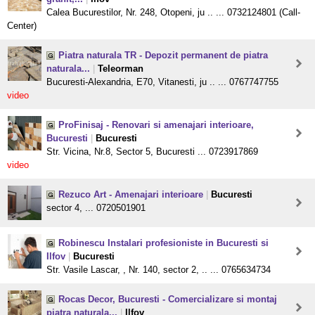
Calea Bucurestilor, Nr. 248, Otopeni, ju .. ... 0732124801 (Call-
Center)
Piatra naturala TR - Depozit permanent de piatra
naturala...
|
Teleorman
Bucuresti-Alexandria, E70, Vitanesti, ju .. ... 0767747755
video
ProFinisaj - Renovari si amenajari interioare,
Bucuresti
|
Bucuresti
Str. Vicina, Nr.8, Sector 5, Bucuresti ... 0723917869
video
Rezuco Art - Amenajari interioare
|
Bucuresti
sector 4, ... 0720501901
Robinescu Instalari profesioniste in Bucuresti si
Ilfov
|
Bucuresti
Str. Vasile Lascar, , Nr. 140, sector 2, .. ... 0765634734
Rocas Decor, Bucuresti - Comercializare si montaj
piatra naturala...
|
Ilfov