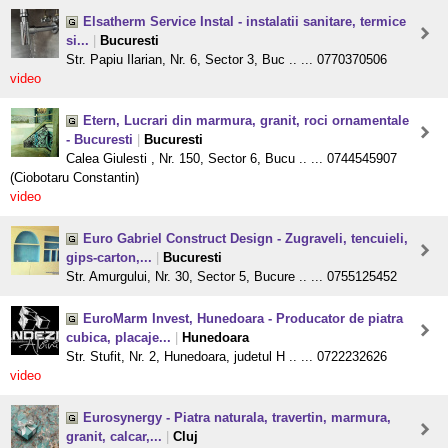
Elsatherm Service Instal - instalatii sanitare, termice
si...
|
Bucuresti
Str. Papiu Ilarian, Nr. 6, Sector 3, Buc .. ... 0770370506
video
Etern, Lucrari din marmura, granit, roci ornamentale
- Bucuresti
|
Bucuresti
Calea Giulesti , Nr. 150, Sector 6, Bucu .. ... 0744545907
(Ciobotaru Constantin)
video
Euro Gabriel Construct Design - Zugraveli, tencuieli,
gips-carton,...
|
Bucuresti
Str. Amurgului, Nr. 30, Sector 5, Bucure .. ... 0755125452
EuroMarm Invest, Hunedoara - Producator de piatra
cubica, placaje...
|
Hunedoara
Str. Stufit, Nr. 2, Hunedoara, judetul H .. ... 0722232626
video
Eurosynergy - Piatra naturala, travertin, marmura,
granit, calcar,...
|
Cluj