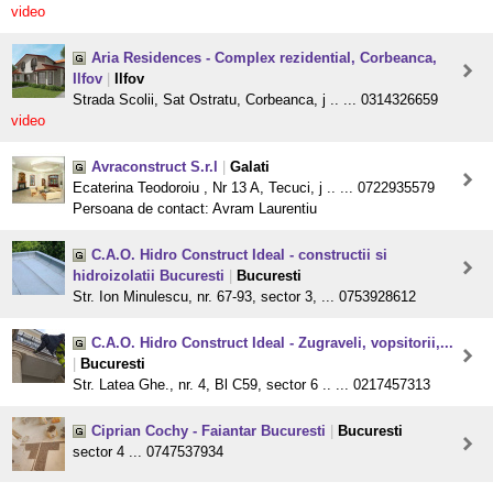
video
Aria Residences - Complex rezidential, Corbeanca,
Ilfov
|
Ilfov
Strada Scolii, Sat Ostratu, Corbeanca, j .. ... 0314326659
video
Avraconstruct S.r.l
|
Galati
Ecaterina Teodoroiu , Nr 13 A, Tecuci, j .. ... 0722935579
Persoana de contact: Avram Laurentiu
C.A.O. Hidro Construct Ideal - constructii si
hidroizolatii Bucuresti
|
Bucuresti
Str. Ion Minulescu, nr. 67-93, sector 3, ... 0753928612
C.A.O. Hidro Construct Ideal - Zugraveli, vopsitorii,...
|
Bucuresti
Str. Latea Ghe., nr. 4, Bl C59, sector 6 .. ... 0217457313
Ciprian Cochy - Faiantar Bucuresti
|
Bucuresti
sector 4 ... 0747537934