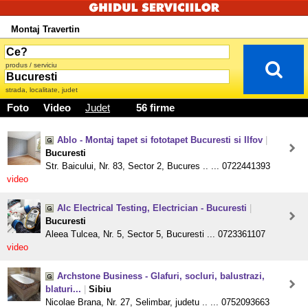
Montaj Travertin
produs / serviciu
strada, localitate, judet
Foto
Video
Judet
56 firme
Ablo - Montaj tapet si fototapet Bucuresti si Ilfov
|
Bucuresti
Str. Baicului, Nr. 83, Sector 2, Bucures .. ... 0722441393
video
Alc Electrical Testing, Electrician - Bucuresti
|
Bucuresti
Aleea Tulcea, Nr. 5, Sector 5, Bucuresti ... 0723361107
video
Archstone Business - Glafuri, socluri, balustrazi,
blaturi...
|
Sibiu
Nicolae Brana, Nr. 27, Selimbar, judetu .. ... 0752093663