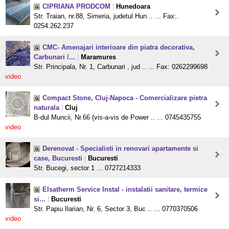
CIPRIANA PRODCOM
|
Hunedoara
Str. Traian, nr.88, Simeria, judetul Hun .. ... Fax:.
0254.262.237
CMC- Amenajari interioare din piatra decorativa,
Carbunari /...
|
Maramures
Str. Principala, Nr. 1, Carbunari , jud .. ... Fax: 0262299698
video
Compact Stone, Cluj-Napoca - Comercializare pietra
naturala
|
Cluj
B-dul Muncii, Nr.66 (vis-a-vis de Power .. ... 0745435755
video
Derenovat - Specialisti in renovari apartamente si
case, Bucuresti
|
Bucuresti
Str. Bucegi, sector 1 ... 0727214333
Elsatherm Service Instal - instalatii sanitare, termice
si...
|
Bucuresti
Str. Papiu Ilarian, Nr. 6, Sector 3, Buc .. ... 0770370506
video