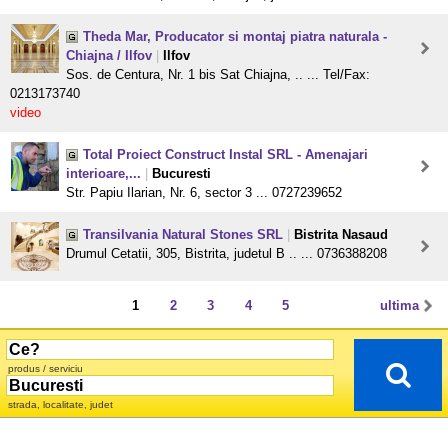
Theda Mar, Producator si montaj piatra naturala -
Chiajna / Ilfov
|
Ilfov
Sos. de Centura, Nr. 1 bis Sat Chiajna, .. ... Tel/Fax:
0213173740
video
Total Proiect Construct Instal SRL - Amenajari
interioare,...
|
Bucuresti
Str. Papiu Ilarian, Nr. 6, sector 3 ... 0727239652
Transilvania Natural Stones SRL
|
Bistrita Nasaud
Drumul Cetatii, 305, Bistrita, judetul B .. ... 0736388208
1
2
3
4
5
ultima
produs / serviciu
strada, localitate, judet