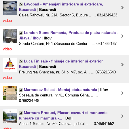
Lavobad - Amenajari interioare si exterioare,
Bucuresti
|
Bucuresti
Calea Rahovei, Nr. 214, Sector 5, Bucure .. ... 0314249423
video
London Stone Romania, Produse de piatra naturala -
Jilava / Ilfov
|
Ilfov
Strada Centurii, Nr 1 (Soseaua de Centur .. ... 0314362167
video
Luca Finisaje - finisaje de interior si exterior
Bucuresti
|
Bucuresti
Prelungirea Ghencea, nr. 34 bl M7, sc. A .. ... 0763216540
video
Marmodav Select - Montaj piatra naturala
|
Ilfov
Soseaua de centura, nr.41, Comuna Glina, .. ...
0766234748
Marmura Product, Placari cavouri si monuente
funerare cu marmura -...
|
Dolj
Aleea 1 Simnic, Nr. 50, Craiova, judetul .. ... 0745641552