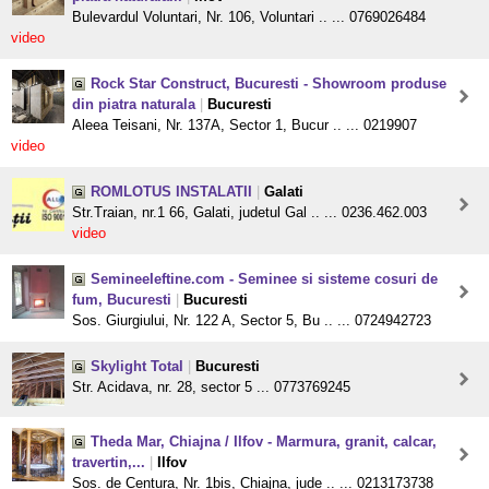
Bulevardul Voluntari, Nr. 106, Voluntari .. ... 0769026484
video
Rock Star Construct, Bucuresti - Showroom produse
din piatra naturala
|
Bucuresti
Aleea Teisani, Nr. 137A, Sector 1, Bucur .. ... 0219907
video
ROMLOTUS INSTALATII
|
Galati
Str.Traian, nr.1 66, Galati, judetul Gal .. ... 0236.462.003
video
SemineeIeftine.com - Seminee si sisteme cosuri de
fum, Bucuresti
|
Bucuresti
Sos. Giurgiului, Nr. 122 A, Sector 5, Bu .. ... 0724942723
Skylight Total
|
Bucuresti
Str. Acidava, nr. 28, sector 5 ... 0773769245
Theda Mar, Chiajna / Ilfov - Marmura, granit, calcar,
travertin,...
|
Ilfov
Sos. de Centura, Nr. 1bis, Chiajna, jude .. ... 0213173738