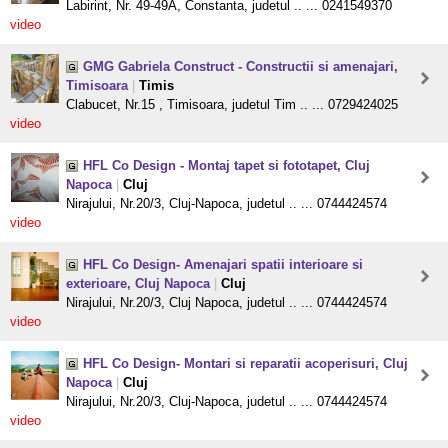
Labirint, Nr. 49-49A, Constanta, judetul .. ... 0241549370
video
GMG Gabriela Construct - Constructii si amenajari,
Timisoara
|
Timis
Clabucet, Nr.15 , Timisoara, judetul Tim .. ... 0729424025
video
HFL Co Design - Montaj tapet si fototapet, Cluj
Napoca
|
Cluj
Nirajului, Nr.20/3, Cluj-Napoca, judetul .. ... 0744424574
video
HFL Co Design- Amenajari spatii interioare si
exterioare, Cluj Napoca
|
Cluj
Nirajului, Nr.20/3, Cluj Napoca, judetul .. ... 0744424574
video
HFL Co Design- Montari si reparatii acoperisuri, Cluj
Napoca
|
Cluj
Nirajului, Nr.20/3, Cluj-Napoca, judetul .. ... 0744424574
video