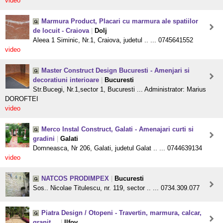
video
Marmura Product, Placari cu marmura ale spatiilor
de locuit - Craiova
|
Dolj
Aleea 1 Siminic, Nr.1, Craiova, judetul .. ... 0745641552
video
Master Construct Design Bucuresti - Amenjari si
decoratiuni interioare
|
Bucuresti
Str.Bucegi, Nr.1,sector 1, Bucuresti ... Administrator: Marius
DOROFTEI
video
Merco Instal Construct, Galati - Amenajari curti si
gradini
|
Galati
Domneasca, Nr 206, Galati, judetul Galat .. ... 0744639134
video
NATCOS PRODIMPEX
|
Bucuresti
Sos.. Nicolae Titulescu, nr. 119, sector .. ... 0734.309.077
Piatra Design / Otopeni - Travertin, marmura, calcar,
granit,...
|
Ilfov