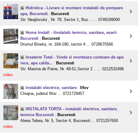
Hidrotica - Livrare si montare instalatii de pompare
apa, Bucuresti
|
Bucuresti
Str. Neajlovului , Nr. 78, Sector 1, Buc .. ... 0749199000
Home Install - iInstalatii termice, sanitare, avarii
Bucuresti
|
Bucuresti
Drumul Binelui, nr. 184-190, sector 4 ... 0728675566
Insaterm Total - Vinde si monteaza contoare de apa
rece, apa calda...
|
Bucuresti
Str. Masina de Paine, Nr. 49-51,Sector 2 .. ... 0212532496
video
Instalatii electrice, sanitare
|
Ilfov
Chiajna, judetul Ilfov ... 0721729457
INSTALATII TORTA - instalatii electrice, sanitare,
termice Bucuresti
|
Bucuresti
Aleea Tebea, Nr. 5, Sector 4, Bucuresti ... 0721257650
video