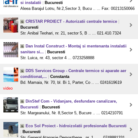
si instalatii
|
Bucuresti
Aleea Barajul Lotru, Nr.2,Sector 3, Bucu .. ... Fax: 00213150066
CRISTAR PROIECT - Autorizatii centrale termice
|
Bucuresti
Str. Anibal Teohari, nr. 21, sector 5, B .. ... 021.410.7324
Dan Instal Construct - Montaj si mentenanta instalatii
sanitare si...
|
Bucuresti
Str. Luica, nr. 43, sector 4 ... 0723258888
DDS Services Group - Centrale termice si aparate aer
conditionat,...
|
Constanta
Bd. Mamaia, Nr. 70, bl. Bi 1, Parter, Co .. ... 0241619619
video
DinStef Com - Vidanjare, desfundare canalizare,
Bucuresti
|
Bucuresti
Str. Margeanului, Nr. 8,Sector 5, Bucure .. ... 0214210791
Eco Sol Proiect - hidroizolatii profesionale Bucuresti
|
Bucuresti
Str. General Atanasie Demosthene , nr. 1 .. ... 0748881331