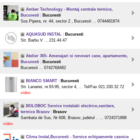
Amber Technology - Montaj centrale termice,
Bucuresti
|
Bucuresti
Sos.Pipera, nr. 44, sector 2 , Bucuresti ... 0744481874
AQUASUD INSTAL
|
Bucuresti
Str. Barbu V ... 231.44.47
Atelier 365- Amenajari si renovari case, apartamente,
Bucuresti
|
Bucuresti
Bucuresti ... 0742768482
BIANCO SMART
|
Bucuresti
Str. Lanariei, nr.93-95, sector 4, ... Tel/Fax 021.330.32.72
video
BOLOBOC Service instalatii electrice,sanitare,
termice Brasov
|
Brasov
Sambata de Sus, Nr 608, Brasov, judetul .. ... 0724371898
video
Clima Instal,Bucuresti - Service echipamente casnice