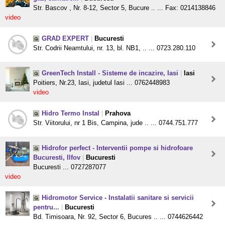
Str. Bascov , Nr. 8-12, Sector 5, Bucure .. ... Fax: 0214138846
video
GRAD EXPERT
|
Bucuresti
Str. Codrii Neamtului, nr. 13, bl. NB1, .. ... 0723.280.110
GreenTech Install - Sisteme de incazire, Iasi
|
Iasi
Poitiers, Nr.23, Iasi, judetul Iasi ... 0762448983
video
Hidro Termo Instal
|
Prahova
Str. Viitorului, nr 1 Bis, Campina, jude .. ... 0744.751.777
Hidrofor perfect - Interventii pompe si hidrofoare
Bucuresti, Ilfov
|
Bucuresti
Bucuresti ... 0727287077
video
Hidromotor Service - Instalatii sanitare si servicii
pentru...
|
Bucuresti
Bd. Timisoara, Nr. 92, Sector 6, Bucures .. ... 0744626442