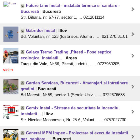
Future Line Instal - instalatii termice si sanitare -
Bucuresti
|
Bucuresti
Str. Biharia, nr. 67-77, sector 1, ... 0212011114
Gabridor Instal
|
Ilfov
Bd. Voluntari, nr. 123 (fosta sos. Afuma .. ... 021.270.31.01
Galaxy Termo Trading ,Pitesti - Fose septice
ecologice, instalatii...
|
Arges
Targul din Vale, Nr.56, Pitesti, judetul .. ... 0727960205
video
Garden Services, Bucuresti - Amenajari si intretinere
gradini
|
Bucuresti
Bd.Maresti, Nr.59, sector 1 (Serele Univ .. ... 0722676638
Gemix Instal - Sisteme de securitate la incendiu,
instalatii...
|
Ilfov
Str. Nicolae Mohanescu, Nr. 25 A, Volunt .. ... 0757027730
General MPM Impex - Proiectare si executie instalatii
gaz, sanitare...
|
Bucuresti