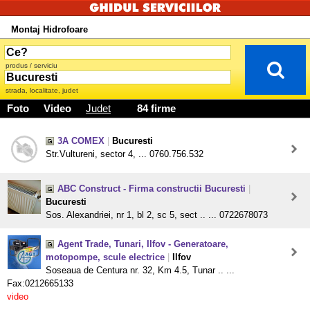
Montaj Hidrofoare
produs / serviciu
strada, localitate, judet
Foto
Video
Judet
84 firme
3A COMEX
|
Bucuresti
Str.Vultureni, sector 4, ... 0760.756.532
ABC Construct - Firma constructii Bucuresti
|
Bucuresti
Sos. Alexandriei, nr 1, bl 2, sc 5, sect .. ... 0722678073
Agent Trade, Tunari, Ilfov - Generatoare,
motopompe, scule electrice
|
Ilfov
Soseaua de Centura nr. 32, Km 4.5, Tunar .. ...
Fax:0212665133
video