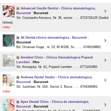
Advanced Gentle Dentist - Clinica stomatologica,
Bucuresti
|
Bucuresti
Str. Constantin Aricescu, Nr. 36, sector .. ... 0723726125 (Sediul
Unirea)
video
Ak Dental-clinica stomatologica - Bucuresti
|
Bucuresti
Bd. Octavian Goga , nr. 23, Bl.M106, Sc. .. ... 0749108881
Amident Clinic - Clinica Stomatologica Popesti
Leordeni
|
Ilfov
Str. Amurgului, Nr. 61, Popesti Leorden .. ... 0771181960
Andreea Dental Studio - Clinica stomatologica,
Bucuresti
|
Bucuresti
Str. Justinian, Nr. 15A, Sector 2, Bucur .. ... 0744346901
video
Apex Dental Clinic - Clinica de stomatologie,
Bucuresti
|
Bucuresti