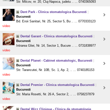
Str. Milcov, nr. 20, Cluj-Napoca, judetu .. ... 0740365093
Dent Park - Clinica stomatologica Bucuresti
|
Bucuresti
Bd. Eroii Sanitari, Nr. 25, Sector 5, Bu .. ... 0770333123
video
Dental Garant - Clinica stomatologica Bucuresti
|
Bucuresti
Intrarea Gliei, Nr. 14, Sector 1, Bucure .. ... 0731838977
video
Dental Planet - Cabinet stomatologic, Bucuresti
|
Bucuresti
Str. Tarancutei, Nr. 10B, Sc. 1, Ap. 2, .. ... 0740185153
video
Dental Premier - Clinica stomatologica Bucuresti
|
Bucuresti
Str. Maria Rosetti, Nr. 26 A, Sector 2, .. ... 0758237879
video
Dental Wizz Clinique - Clinica de stomatologie