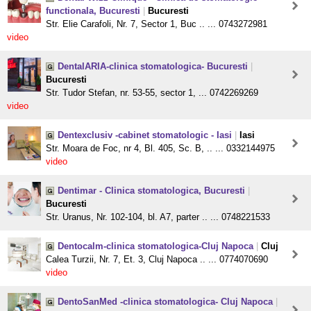
functionala, Bucuresti
|
Bucuresti
Str. Elie Carafoli, Nr. 7, Sector 1, Buc .. ... 0743272981
video
DentalARIA-clinica stomatologica- Bucuresti
|
Bucuresti
Str. Tudor Stefan, nr. 53-55, sector 1, ... 0742269269
video
Dentexclusiv -cabinet stomatologic - Iasi
|
Iasi
Str. Moara de Foc, nr 4, Bl. 405, Sc. B, .. ... 0332144975
video
Dentimar - Clinica stomatologica, Bucuresti
|
Bucuresti
Str. Uranus, Nr. 102-104, bl. A7, parter .. ... 0748221533
Dentocalm-clinica stomatologica-Cluj Napoca
|
Cluj
Calea Turzii, Nr. 7, Et. 3, Cluj Napoca .. ... 0774070690
video
DentoSanMed -clinica stomatologica- Cluj Napoca
|