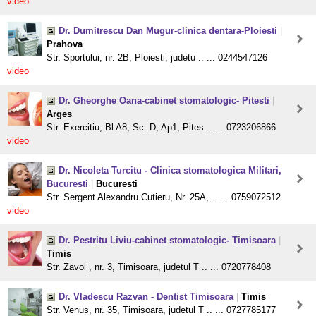
video
Dr. Dumitrescu Dan Mugur-clinica dentara-Ploiesti
|
Prahova
Str. Sportului, nr. 2B, Ploiesti, judetu .. ... 0244547126
video
Dr. Gheorghe Oana-cabinet stomatologic- Pitesti
|
Arges
Str. Exercitiu, Bl A8, Sc. D, Ap1, Pites .. ... 0723206866
video
Dr. Nicoleta Turcitu - Clinica stomatologica Militari,
Bucuresti
|
Bucuresti
Str. Sergent Alexandru Cutieru, Nr. 25A, .. ... 0759072512
video
Dr. Pestritu Liviu-cabinet stomatologic- Timisoara
|
Timis
Str. Zavoi , nr. 3, Timisoara, judetul T .. ... 0720778408
Dr. Vladescu Razvan - Dentist Timisoara
|
Timis
Str. Venus, nr. 35, Timisoara, judetul T .. ... 0727785177