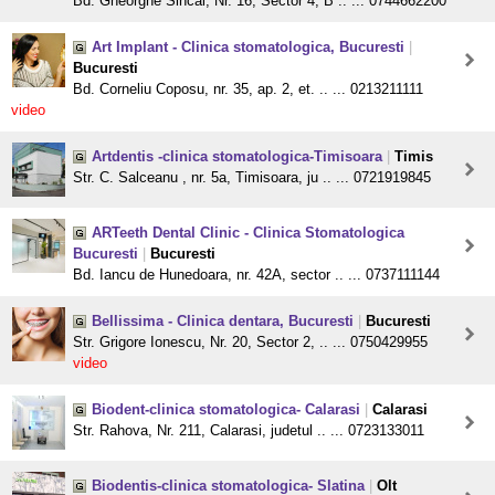
Bd. Gheorghe Sincai, Nr. 16, Sector 4, B .. ... 0744662200
Art Implant - Clinica stomatologica, Bucuresti
|
Bucuresti
Bd. Corneliu Coposu, nr. 35, ap. 2, et. .. ... 0213211111
video
Artdentis -clinica stomatologica-Timisoara
|
Timis
Str. C. Salceanu , nr. 5a, Timisoara, ju .. ... 0721919845
ARTeeth Dental Clinic - Clinica Stomatologica
Bucuresti
|
Bucuresti
Bd. Iancu de Hunedoara, nr. 42A, sector .. ... 0737111144
Bellissima - Clinica dentara, Bucuresti
|
Bucuresti
Str. Grigore Ionescu, Nr. 20, Sector 2, .. ... 0750429955
video
Biodent-clinica stomatologica- Calarasi
|
Calarasi
Str. Rahova, Nr. 211, Calarasi, judetul .. ... 0723133011
Biodentis-clinica stomatologica- Slatina
|
Olt