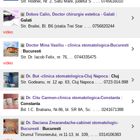
Str. Rodnei, Nr. 2, Satu Mare, judetul S .. ... 0745616010
Dobos Calin, Doctor chirurgie estetica - Galati
|
Galati
Str. Brailei, Bl. B6 (statia Trei Star .. ... 0756820244
video
Doctor Mina Vasiliu - clinica stomatologica-Bucuresti
|
Bucuresti
Str. Dr. Iacob Felix, nr. 76, ... 0744335475
video
Dr. But -clinica stomatologica-Cluj Napoca
|
Cluj
Str. Godeanu, nr. 12 ap. 63, Cluj Napoca .. ... 0723.014.898
Dr. Citu Carmen-clinica stomatologica-Constanta
|
Constanta
Bd. I.C. Bratianu, Nr.86, bl. SR 9A, Sc. .. ... 0241671388
Dr. Daciana Zmarandache-cabinet stomatologic-
Bucuresti
|
Bucuresti
Drumul Timonierului, nr.11-13, bl. 109, .. ... 0314106383