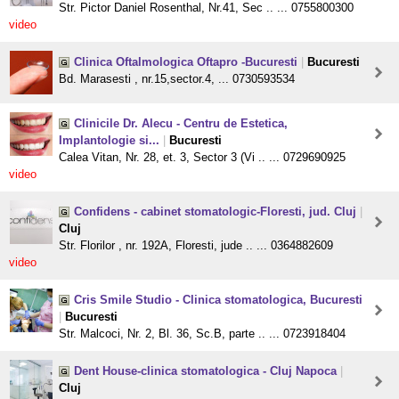
Str. Pictor Daniel Rosenthal, Nr.41, Sec .. ... 0755800300
video
Clinica Oftalmologica Oftapro -Bucuresti
|
Bucuresti
Bd. Marasesti , nr.15,sector.4, ... 0730593534
Clinicile Dr. Alecu - Centru de Estetica,
Implantologie si...
|
Bucuresti
Calea Vitan, Nr. 28, et. 3, Sector 3 (Vi .. ... 0729690925
video
Confidens - cabinet stomatologic-Floresti, jud. Cluj
|
Cluj
Str. Florilor , nr. 192A, Floresti, jude .. ... 0364882609
video
Cris Smile Studio - Clinica stomatologica, Bucuresti
|
Bucuresti
Str. Malcoci, Nr. 2, Bl. 36, Sc.B, parte .. ... 0723918404
Dent House-clinica stomatologica - Cluj Napoca
|
Cluj