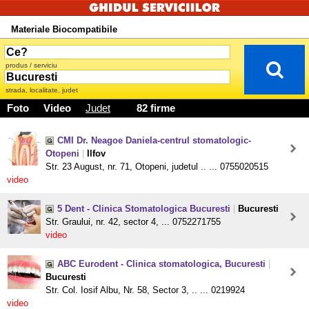
Materiale Biocompatibile
produs / serviciu
strada, localitate, judet
Foto
Video
Judet
82 firme
CMI Dr. Neagoe Daniela-centrul stomatologic-
Otopeni
|
Ilfov
Str. 23 August, nr. 71, Otopeni, judetul .. ... 0755020515
video
5 Dent - Clinica Stomatologica Bucuresti
|
Bucuresti
Str. Graului, nr. 42, sector 4, ... 0752271755
video
ABC Eurodent - Clinica stomatologica, Bucuresti
|
Bucuresti
Str. Col. Iosif Albu, Nr. 58, Sector 3, .. ... 0219924
video