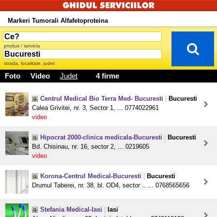
Markeri Tumorali Alfafetoproteina
produs / serviciu
strada, localitate, judet
Foto
Video
Judet
4 firme
Centrul Medical Bio Terra Med- Bucuresti
|
Bucuresti
Calea Grivitei, nr. 3, Sector 1, ... 0774022961
video
Hipocrat 2000-clinica medicala-Bucuresti
|
Bucuresti
Bd. Chisinau, nr. 16, sector 2, ... 0219605
video
Korona-Centrul Medical-Bucuresti
|
Bucuresti
Drumul Taberei, nr. 38, bl. OD4, sector .. ... 0768565656
Stefania Medical-Iasi
|
Iasi