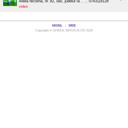
Aleea Nicolina, nr. 82, Iasi, judetul Ia .. ... 0743118128
video
MOBIL
|
WEB
Copyright © GHIDUL SERVICIILOR 2026