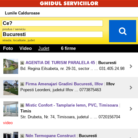
Lunile Calduroase
produs / serviciu
strada, localitate, judet
Foto
Video
Judet
6 firme
AGENTIA DE TURISM PARALELA 45
|
Bucuresti
Bd. Regina Eilsabeta, nr. 29-31, sector .. ... 031.405.24.98
Firma Amenajari Gradini Bucuresti, Ilfov
|
Ilfov
Popesti Leordeni, judetul Ilfov ... 0773875463
Mistic Confort - Tamplarie lemn, PVC, Timisoara
|
Timis
Str. Drubeta, Nr. 74, Timisoara, judetul .. ... 0720156704
video
Ndn Termopane Construct
|
Bucuresti