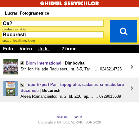
Lucrari Fotogrametrice
produs / serviciu
strada, localitate, judet
Foto
Video
Judet
2 firme
Blom International
|
Dimbovita
Str. Ion Heliade Radulescu, nr. 3-5, Tar .. ... 0245214725
Topo Expert Pai - topografie, cadastru si intabulare
Bucuresti
|
Bucuresti
Aleea Romancierilor, nr. 2, bl. Z16, ap. .. ... 0729013589
MOBIL
|
WEB
Copyright © GHIDUL SERVICIILOR 2026