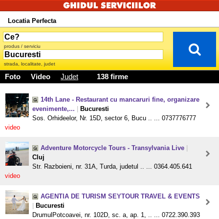
Locatia Perfecta
produs / serviciu
strada, localitate, judet
Foto
Video
Judet
138 firme
14th Lane - Restaurant cu mancaruri fine, organizare
evenimente,...
|
Bucuresti
Sos. Orhideelor, Nr. 15D, sector 6, Bucu .. ... 0737776777
video
Adventure Motorcycle Tours - Transylvania Live
|
Cluj
Str. Razboieni, nr. 31A, Turda, judetul .. ... 0364.405.641
video
AGENTIA DE TURISM SEYTOUR TRAVEL & EVENTS
|
Bucuresti
DrumulPotcoavei, nr. 102D, sc. a, ap. 1, .. ... 0722.390.393