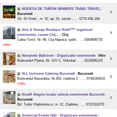
AGENTIA DE TURISM WINNERS TRANS TRAVEL
|
Bucuresti
Str. Sf Vineri , nr. 10, ap. 01, sector .. ... 0770.436.166
Alex & George Boutique Hotel**** organizari
evenimente, cazare Cluj...
|
Cluj
Calea Turzii, Nr. 86, Cluj-Napoca, judet .. ... 0364800730
video
Alexander Ballroom - Organizator evenimente
|
Ilfov
Bulevardul Pipera, Nr. 1/IV C, Voluntari .. ... 0215695120
ALL Inclusive Catering Bucuresti
|
Bucuresti
Bulevardul Basarabia, Nr.250, cladirea C .. ... 0746160615
video
Amalfi Alegria locatie selecta evenimente Bucuresti
|
Bucuresti
Bd. Tudor Vladimirescu, nr. 22, Cladirea .. ... 0722163270
Aristocrat Events Hall - Organizare evenimente -