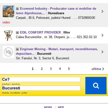
Ecowood Industry - Producator case si mobilier de
lemn Alpinhouse,...
|
Hunedoara
Carpati , Bl.6, Petrosani, judetul Huned .. ... 0732869100
video
EDIL CONFORT PROVIDER
|
Ilfov
Calea Bucurestilor , nr. 38, Otopeni, ju .. ... 021.352.02.10
Engineer Moving - Mutari, transport, reconditionare,
depozitare...
|
Bucuresti
Str. Fanului, Nr. 3, Sector 6, Bucuresti
1
2
3
4
5
ultima
produs / serviciu
strada, localitate, judet
MOBIL
|
WEB