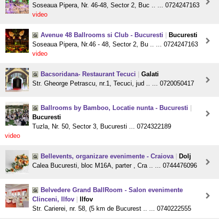
Soseaua Pipera, Nr. 46-48, Sector 2, Buc .. ... 0724247163
video
Avenue 48 Ballrooms si Club - Bucuresti
|
Bucuresti
Soseaua Pipera, Nr.46 - 48, Sector 2, Bu .. ... 0724247163
video
Bacsoridana- Restaurant Tecuci
|
Galati
Str. Gheorge Petrascu, nr.1, Tecuci, jud .. ... 0720050417
Ballrooms by Bamboo, Locatie nunta - Bucuresti
|
Bucuresti
Tuzla, Nr. 50, Sector 3, Bucuresti ... 0724322189
video
Bellevents, organizare evenimente - Craiova
|
Dolj
Calea Bucuresti, bloc M16A, parter , Cra .. ... 0744476096
Belvedere Grand BallRoom - Salon evenimente
Clinceni, Ilfov
|
Ilfov
Str. Carierei, nr. 58, (5 km de Bucurest .. ... 0740222555