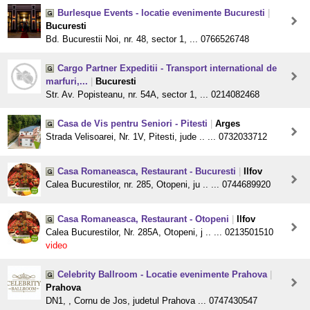
Burlesque Events - locatie evenimente Bucuresti
|
Bucuresti
Bd. Bucurestii Noi, nr. 48, sector 1, ... 0766526748
Cargo Partner Expeditii - Transport international de
marfuri,...
|
Bucuresti
Str. Av. Popisteanu, nr. 54A, sector 1, ... 0214082468
Casa de Vis pentru Seniori - Pitesti
|
Arges
Strada Velisoarei, Nr. 1V, Pitesti, jude .. ... 0732033712
Casa Romaneasca, Restaurant - Bucuresti
|
Ilfov
Calea Bucurestilor, nr. 285, Otopeni, ju .. ... 0744689920
Casa Romaneasca, Restaurant - Otopeni
|
Ilfov
Calea Bucurestilor, Nr. 285A, Otopeni, j .. ... 0213501510
video
Celebrity Ballroom - Locatie evenimente Prahova
|
Prahova
DN1, , Cornu de Jos, judetul Prahova ... 0747430547