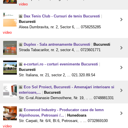
video
Dax Tenis Club - Cursuri de tenis Bucuresti
|
Bucuresti
Aleea Dumbravita, nr. 2, Sector 6, ... 0758255285
video
Duplex - Sala antrenamente Bucuresti
|
Bucuresti
Strada Tabacarilor, nr. 2, sector 4, ... 0723601771
e-corturi.ro - corturi evenimente Bucuresti
|
Bucuresti
Str. Italiana, nr. 21, sector 2, ... 021.320.89.54
Eco Sol Proiect, Bucuresti - Amenajari interioare si
exterioare,...
|
Bucuresti
Str. G-ral.Atanasie Demosthene, Nr. 19, .. ... 0748881331
Ecowood Industry - Producator case de lemn
Alpinhouse, Petrosani /...
|
Hunedoara
Str. Carpati, Nr. 6/4, Bl.6, Petrosani, .. ... 0732869100
video