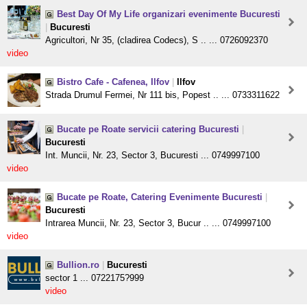
Best Day Of My Life organizari evenimente Bucuresti
|
Bucuresti
Agricultori, Nr 35, (cladirea Codecs), S .. ... 0726092370
video
Bistro Cafe - Cafenea, Ilfov
|
Ilfov
Strada Drumul Fermei, Nr 111 bis, Popest .. ... 0733311622
Bucate pe Roate servicii catering Bucuresti
|
Bucuresti
Int. Muncii, Nr. 23, Sector 3, Bucuresti ... 0749997100
video
Bucate pe Roate, Catering Evenimente Bucuresti
|
Bucuresti
Intrarea Muncii, Nr. 23, Sector 3, Bucur .. ... 0749997100
video
Bullion.ro
|
Bucuresti
sector 1 ... 0722175?999
video