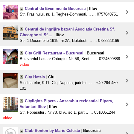
Centrul de Evenimente Bucuresti
|
Ilfov
Str. Frasinului, nr. 1, Teghes-Domnesti, .. ... 0757040751
Centrul de ingrijire batrani Asociatia Crestina Sf.
Gheorghe si Sf....
|
Ilfov
Str. 1 Decembrie 1918, nr.2A, Balotesti, .. ... 0722223166
City Grill Restaurant - Bucuresti
|
Bucuresti
Bulevardul Lascar Catargiu, Nr. 56, Sect .. ... 0724599886
video
City Hotels
|
Cluj
Sindicatelor, 9-11, Cluj Napoca, judetul .. ... +40 264 450
101
Citylights Pipera - Ansamblu rezidential Pipera,
Voluntari Ilfov
|
Ilfov
Str. Popasului , Nr 78, bl A, sc 1, part .. ... 0310051244
video
Club Bonton by Marie Celeste
|
Bucuresti