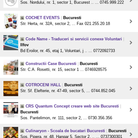
Sos. Nordului, nr. 1, sector 1, Bucurest .. ... 0745.999.222
COCHET EVENTS
|
Bucuresti
Str. Herta, nr. 32A, sector 2, ... Fax 021.255.20.18
Code Name - Traduceri si servicii conexe Voluntari
|
Ilfov
Bd Eroilor, nr. 45, etaj 1, Voluntari, j .. ... 0772092733
Constructii Case Bucuresti
|
Bucuresti
Str. C.A. Rosetti, nr. 15, sector 1 ... 0746928575
COTROCENI HALL
|
Bucuresti
Str. Sf. Elefterie, nr. 47-49, sector 5, ... 0744.852.045
CRS Quantum Concept creare web site Bucuresti
|
Bucuresti
Sos. Pantelimon, nr. 111, sector 2, ... 0730.356.356
Culinaryon - Scoala de bucatari Bucuresti
|
Bucuresti
Sos. Pipera, nr. 48, Hangar 5, Sector 2, .. ... 0737300301