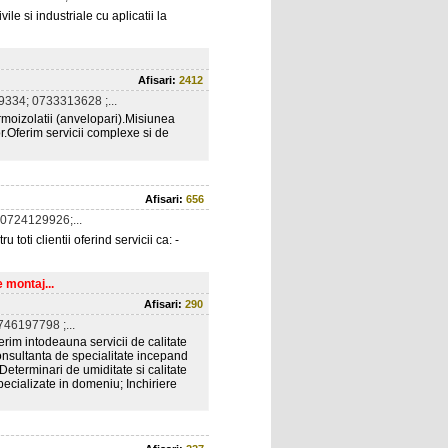
ile si industriale cu aplicatii la
Afisari:
2412
334; 0733313628 ;...
termoizolatii (anvelopari).Misiunea
or.Oferim servicii complexe si de
Afisari:
656
0724129926;...
oti clientii oferind servicii ca: -
 montaj...
Afisari:
290
46197798 ;...
rim intodeauna servicii de calitate
Consultanta de specialitate incepand
Determinari de umiditate si calitate
pecializate in domeniu; Inchiriere