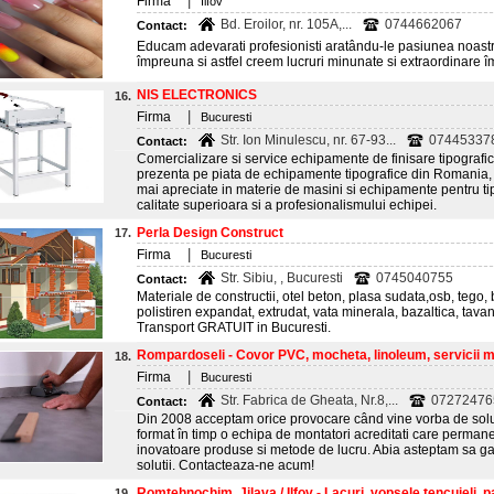
|
Firma
Ilfov
Bd. Eroilor, nr. 105A,...
0744662067
Contact:
Educam adevarati profesionisti aratându-le pasiunea noast
împreuna si astfel creem lucruri minunate si extraordinare 
NIS ELECTRONICS
16.
|
Firma
Bucuresti
Str. Ion Minulescu, nr. 67-93...
07445337
Contact:
Comercializare si service echipamente de finisare tipografic
prezenta pe piata de echipamente tipografice din Romania, 
mai apreciate in materie de masini si echipamente pentru tip
calitate superioara si a profesionalismului echipei.
Perla Design Construct
17.
|
Firma
Bucuresti
Str. Sibiu, , Bucuresti
0745040755
Contact:
Materiale de constructii, otel beton, plasa sudata,osb, tego
polistiren expandat, extrudat, vata minerala, bazaltica, tava
Transport GRATUIT in Bucuresti.
Rompardoseli - Covor PVC, mocheta, linoleum, servicii mo
18.
|
Firma
Bucuresti
Str. Fabrica de Gheata, Nr.8,...
07272476
Contact:
Din 2008 acceptam orice provocare când vine vorba de solut
format în timp o echipa de montatori acreditati care permane
inovatoare produse si metode de lucru. Abia asteptam sa ga
solutii. Contacteaza-ne acum!
Romtehnochim, Jilava / Ilfov - Lacuri, vopsele tencuieli, pa
19.