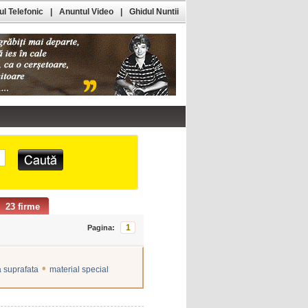
l Telefonic
|
Anuntul Video
|
Ghidul Nuntii
23 firme
1
Pagina:
•
a suprafata
material special