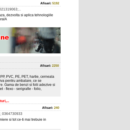
Afisari:
5192
21319063;...
a, dezvolta si aplica tehnologiile
uralA
Afisari:
2250
, PP, PVC, PE, PET, hartie, cerneala
va pentru ambalare, ce se
. Gama de benzi si folii adezive si
- flexo - serigrafie - folio,
ri,...
Afisari:
240
; 0364730933
ere si tot ce-ti mai trebuie in