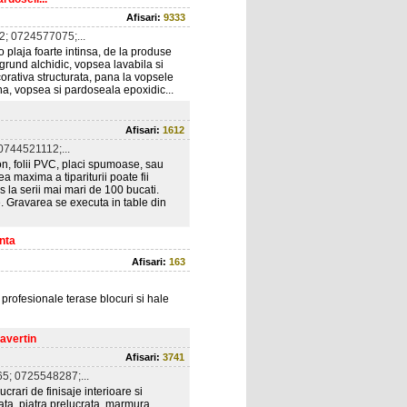
Afisari:
9333
; 0724577075;...
ja foarte intinsa, de la produse
grund alchidic, vopsea lavabila si
ecorativa structurata, pana la vopsele
na, vopsea si pardoseala epoxidic...
Afisari:
1612
744521112;...
ton, folii PVC, placi spumoase, sau
 maxima a tipariturii poate fii
la serii mai mari de 100 bucati.
. Gravarea se executa in table din
nta
Afisari:
163
tii profesionale terase blocuri si hale
ravertin
Afisari:
3741
5; 0725548287;...
ucrari de finisaje interioare si
rata, piatra prelucrata, marmura,