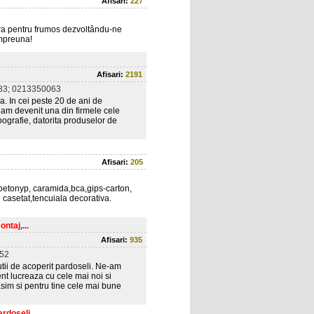
Afisari:
227
ra pentru frumos dezvoltându-ne
împreuna!
Afisari:
2191
83; 0213350063
a. In cei peste 20 de ani de
am devenit una din firmele cele
ografie, datorita produselor de
Afisari:
205
, betonyp, caramida,bca,gips-carton,
n casetat,tencuiala decorativa.
ntaj,...
Afisari:
935
52
ii de acoperit pardoseli. Ne-am
nt lucreaza cu cele mai noi si
sim si pentru tine cele mai bune
rdoseli...