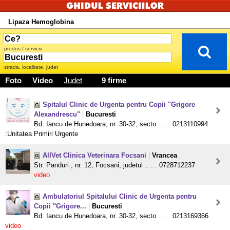
Lipaza Hemoglobina
produs / serviciu
strada, localitate, judet
Foto
Video
Judet
9 firme
Spitalul Clinic de Urgenta pentru Copii "Grigore
Alexandrescu"
|
Bucuresti
Bd. Iancu de Hunedoara, nr. 30-32, secto .. ... 0213110994
:Unitatea Primiri Urgente
AllVet Clinica Veterinara Focsani
|
Vrancea
Str. Panduri , nr. 12, Focsani, judetul .. ... 0728712237
video
Ambulatoriul Spitalului Clinic de Urgenta pentru
Copii "Grigore...
|
Bucuresti
Bd. Iancu de Hunedoara, nr. 30-32, secto .. ... 0213169366
video