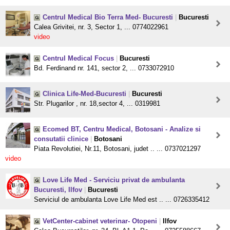
Centrul Medical Bio Terra Med- Bucuresti
|
Bucuresti
Calea Grivitei, nr. 3, Sector 1, ... 0774022961
video
Centrul Medical Focus
|
Bucuresti
Bd. Ferdinand nr. 141, sector 2, ... 0733072910
Clinica Life-Med-Bucuresti
|
Bucuresti
Str. Plugarilor , nr. 18,sector 4, ... 0319981
Ecomed BT, Centru Medical, Botosani - Analize si
consutatii clinice
|
Botosani
Piata Revolutiei, Nr.11, Botosani, judet .. ... 0737021297
video
Love Life Med - Serviciu privat de ambulanta
Bucuresti, Ilfov
|
Bucuresti
Serviciul de ambulanta Love Life Med est .. ... 0726335412
VetCenter-cabinet veterinar- Otopeni
|
Ilfov