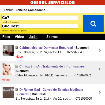
Leziuni Acneice Comedoane
produs / serviciu
strada, localitate, judet
Foto
Video
Judet
3 firme
Cabinet Medical Dermestet-Bucuresti
|
Bucuresti
Sos. Oltenitei, nr. 257A,sectorul 4, ... 0722765340
video
Clinica SlimArt Tratamente de infrumusetare
|
Bucuresti
Calea Floreasca , Nr. 91-111 (vis-a-vis .. ... 0732990052
video
Dr Renert Gad - Centru de Estetica Medicala
Bucuersti
|
Bucuresti
Str. Herastrau, Nr 1, Etaj 4, Ap 10, sec .. ... 0731030000