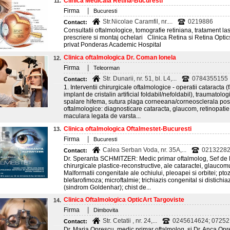
Clinica Medicala Retina-Bucuresti
11.
|
Firma
Bucuresti
Str.Nicolae Caramfil, nr....
0219886
Contact:
Consultatii oftalmologice, tomografie retiniana, tratament lase
prescriere si montaj ochelari Clinica Retina si Retina Optics
privat Ponderas Academic Hospital
Clinica oftalmologica Dr. Coman Ionela
12.
|
Firma
Teleorman
Str. Dunarii, nr. 51, bl. L4,...
0784355155
Contact:
1. Interventii chirurgicale oftalmologice - operatii cataracta 
implant de cristalin artificial foldabil/nefoldabil), traumatol
spalare hifema, sutura plaga corneeana/corneosclerala post-
oftalmologice: diagnosticare cataracta, glaucom, retinopati
maculara legata de varsta...
Clinica oftalmologica Oftalmestet-Bucuresti
13.
|
Firma
Bucuresti
Calea Serban Voda, nr. 35A,...
021322824
Contact:
Dr. Speranta SCHMITZER: Medic primar oftalmolog, Sef de lu
chirurgicale plastice-reconstructive, ale cataractei, glaucomu
Malformatii congenitale ale ochiului, pleoapei si orbitei; pt
blefarofimoza; microftalmie; trichiazis congenital si distich
(sindrom Goldenhar); chist de...
Clinica Oftalmologica OpticArt Targoviste
14.
|
Firma
Dimbovita
Str. Cetatii , nr. 24,...
0245614624; 0725
Contact:
Dr. Maria Oprescu, medic primar oftalmolog, si Dr. Anca Opr