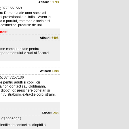
Afisari:
19693
; 0771661569
tru Romania ale unor societati
i profesional din Italia. Avem in
a a parului, tratamente faciale si
 cosmetice, produse de uni...
uresti
Afisari:
6403
teme computerizate pentru
omportamentului vizual al fiecarei
Afisari:
1494
5; 0747257136
 pentru adulti si copii, cu
ra non-contact sau Goldmann,
optriilor, prescriere ochelari si
ntru strabism, extractie corpi straini.
Afisari:
248
; 0729050237
entile de contact cu dioptrii si