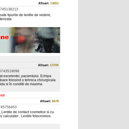
Afisari:
13651
0745138213
ate tipurile de lentile de vedere;
terizata
Afisari:
13709
 0743519098
cat excelentei, pacientului. Echipa
oare folosind o tehnica chirurgicala
da si în conditii de maxima
sti
Afisari:
5678
745756453
; Lentile de contact cosmetice si cu
u calculator ; Lentile fotocromice