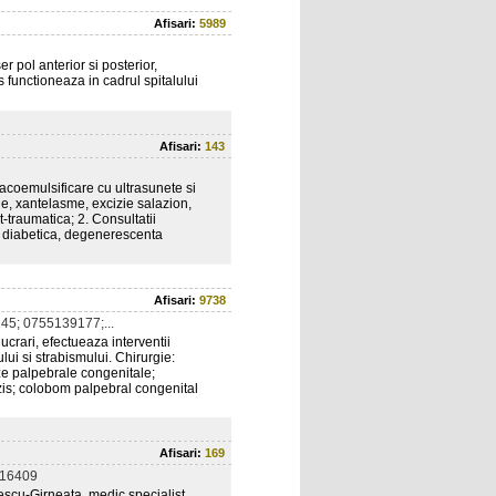
Afisari:
5989
r pol anterior si posterior,
 functioneaza in cadrul spitalului
Afisari:
143
(facoemulsificare cu ultrasunete si
ogie, xantelasme, excizie salazion,
traumatica; 2. Consultatii
e diabetica, degenerescenta
Afisari:
9738
5; 0755139177;...
crari, efectueaza interventii
lui si strabismului. Chirurgie:
oze palpebrale congenitale;
iazis; colobom palpebral congenital
Afisari:
169
216409
escu-Girneata, medic specialist