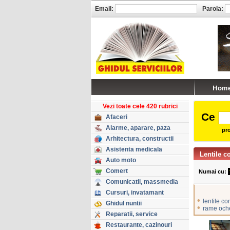
Email:
Parola:
Vezi toate cele 420 rubrici
Ce
Afaceri
Alarme, aparare, paza
pro
Arhitectura, constructii
Asistenta medicala
Lentile c
Auto moto
Comert
Numai cu:
Comunicatii, massmedia
Cursuri, invatamant
•
lentile c
Ghidul nuntii
•
rame oche
Reparatii, service
Restaurante, cazinouri