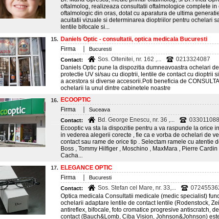
oftalmolog, realizeaza consultatii oftalmologice complete i
oftalmologic din oras, dotat cu aparatura de ultima generati
acuitatii vizuale si determinarea dioptriilor pentru ochelari s
lentile bifocale si...
Daniels Optic - consultatii, optica medicala Bucuresti
15.
|
Firma
Bucuresti
Sos. Oltenitei, nr. 162 ,...
0213324087
Contact:
Daniels Optic pune la dispozitia dumneavoastra ochelari de
protectie UV si/sau cu dioptrii, lentile de contact cu dioptrii s
a acestora si diverse accesorii.Poti beneficia de CONSULT
ochelarii la unul dintre cabinetele noastre
ECOOPTIC
16.
|
Firma
Suceava
Bd. George Enescu, nr. 36 ,...
03301108
Contact:
Ecooptic va sta la dispozitie pentru a va raspunde la orice in
in vederea alegerii corecte , fie ca e vorba de ochelari de ve
contact sau rame de orice tip . Selectam ramele cu atentie d
Boss , Tommy Hilfiger , Moschino , MaxMara , Pierre Cardin ,
Cacha...
ELEGANCE OPTIC
17.
|
Firma
Bucuresti
Sos. Stefan cel Mare, nr. 33,...
07245536
Contact:
Optica medicala Consultatii medicale (medic specialist) fun
ochelarii adaptare lentile de contact lentile (Rodenstock, Ze
antireflex, bifocale, foto cromatice progresive antiscratch, deg
contact (Bauch&Lomb, Ciba Vision, Johnson&Johnson) estetice