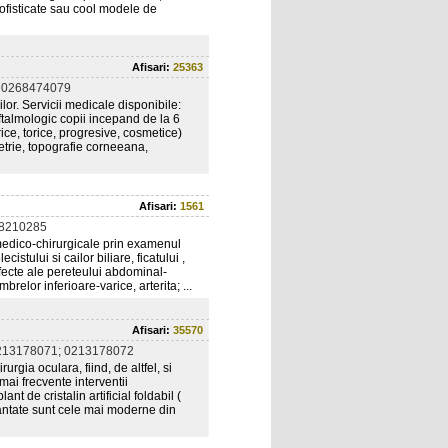
 sofisticate sau cool modele de
Afisari:
25363
 0268474079
ilor. Servicii medicale disponibile:
ftalmologic copii incepand de la 6
erice, torice, progresive, cosmetice)
trie, topografie corneeana,
Afisari:
1561
48210285
i medico-chirurgicale prin examenul
cistului si cailor biliare, ficatului ,
defecte ale pereteului abdominal-
brelor inferioare-varice, arterita; ...
Afisari:
35570
213178071; 0213178072
rgia oculara, fiind, de altfel, si
mai frecvente interventii
nt de cristalin artificial foldabil (
lantate sunt cele mai moderne din