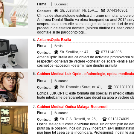
|
Firma
Bucuresti
Str. Justinian, Nr. 15A,...
0744346901
Contact:
Clinica de stomatologie estetica chirurgie si implantologie
Andreea Dental Studio va ofera incepand cu anul 2012 servi
acopera toate ramurile stomatologiei: de la proceduri de chir
proceduri de estetica dentara (albirea dintilor cu laser, coro
odontale si de parodontologi...
ArtLensOptic-Braila
5.
|
Firma
Braila
Str. Scolilor, nr. 47,...
0771140396
Contact:
ArtlensOptic Braila are ca obiect de activitate promovarea s
respectiv: -ochelari de vedere -ochelari de soare -lentile aeri
cosmetice -accesorii -determinare dioptrii gratuita
6.
Cabinet Medical Luk Optic - oftalmologie, optica medical
|
Firma
Bucuresti
Bd. Ramnicu Sarat, nr. 41,...
0311311011;
Contact:
Echipa LUK OPTIC este formata din specialisti (medic oftalm
toate intrebarile persoanelor care decid sa aiba o vedere cl
Cabinet Medical Ootica Malaga-Bucuresti
7.
|
Firma
Bucuresti
Str. C.A. Rosetti, nr. 26,...
0213174039
Contact:
Optica Malaga iti ofera o viziune noua, un orizont plin de d
putut sa le observi. Inca din 1992 incercam sa-ti imbunatat
mai bine tot ceea ce te inconjoara. Profesionistii nostri te asi