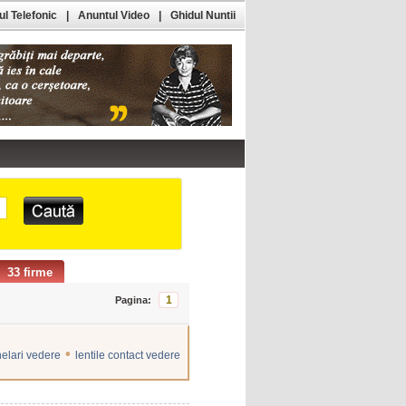
l Telefonic
|
Anuntul Video
|
Ghidul Nuntii
33 firme
1
Pagina:
•
elari vedere
lentile contact vedere