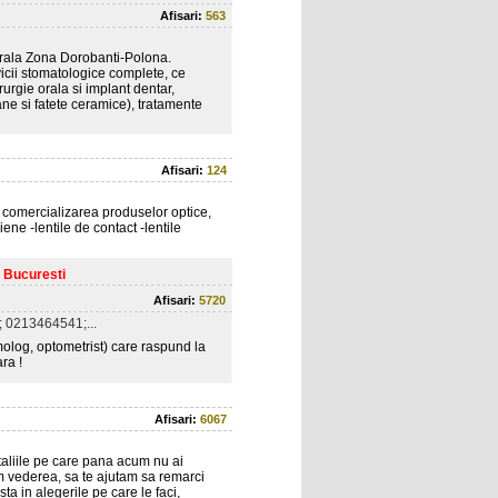
Afisari:
563
 orala Zona Dorobanti-Polona.
cii stomatologice complete, ce
urgie orala si implant dentar,
ane si fatete ceramice), tratamente
Afisari:
124
i comercializarea produselor optice,
ene -lentile de contact -lentile
a Bucuresti
Afisari:
5720
 0213464541;...
olog, optometrist) care raspund la
ara !
Afisari:
6067
etaliile pe care pana acum nu ai
im vederea, sa te ajutam sa remarci
sta in alegerile pe care le faci,