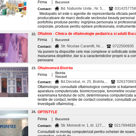
|
Firma
Bucuresti
Bd. Natiunile Unite , Nr. 5,...
0314257758
Contact:
Medopatis srl este o agentie de reprezentanta oficiala pen
producatoare de marci dedicate sectorului beauty personal s
portofoliu produse pentru: ingrijirea personala si profesional
corporale, produse pentru epilare profesionala, instrumente
Oftalmix - Clinica de oftalmologie pediatrica si adulti Buc
22.
|
Firma
Bucuresti
Str. Nicolae Caramfil, Nr....
0722500935
Contact:
Va punem la dispozitie cele mai complexe si sofisticate sis
masurarea dioptriilor, dar si a caracteristicilor proprii si a c
persoane
Oftalmomed-Bistrita
23.
Bistrita
|
Firma
Nasaud
Bd.Decebal, nr. 25, Bistrita,...
026370883
Contact:
Oftalmologie, consultatii oftalmologice complete si tratamente
aparatura computerizata: biomicroscopie, tonometrie ocula
examinarea fundului de ochi, determinarea computerizata a di
lentile de contact, lentile de contact cosmetice; consultatii pe
Investigatii oftalmolog...
24.
OPTISTYLE
|
Firma
Bucuresti
Str. Moinesti nr. 1, bl. 127,...
0217694826
Contact:
Consultatii si montaj computerizat pentru ochelari de soare, l