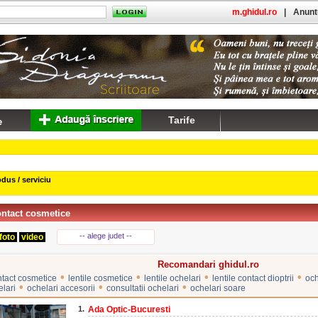
m.ghidul.ro
|
Anuntu
Tarife
dus / serviciu
ontact cosmetice
-- alege judet --
foto
video
Recomandari ghidul.ro
•
•
•
•
ontact cosmetice
lentile cosmetice
lentile ochelari
lentile contact dioptrii
och
•
•
•
lari
ochelari accesorii
consultatii ochelari
ochelari soare
1.
Ada Optic-Bucuresti