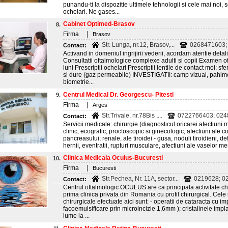
punandu-ti la dispozitie ultimele tehnologii si cele mai noi,
ochelari. Ne gases...
Cabinet Optimed-Brasov
8.
|
Firma
Brasov
Str. Lunga, nr.12, Brasov,...
0268471603;
Contact:
Activand in domeniul ingrijirii vederii, acordam atentie detali
Consultatii oftalmologice complexe adulti si copii Examen o
luni Prescriptii ochelari Prescriptii lentile de contact moi: sf
si dure (gaz permeabile) INVESTIGATII: camp vizual, pahime
biometrie...
Centrul Medical Dr. Georgescu- Pitesti
9.
|
Firma
Arges
Str.Trivale, nr.78Bis ,...
0722766403; 02
Contact:
Servicii medicale: chirurgie (diagnosticul oricarei afectiun
clinic, ecografic, proctoscopic si ginecologic; afectiuni ale cole
pancreasului; renale, ale tiroidei - gusa, noduli tiroidieni, 
hernii, eventratii, rupturi musculare, afectiuni ale vaselor mem
Clinica Medicala Oculus-Bucuresti
10.
|
Firma
Bucuresti
Str.Pechea, Nr. 11A, sector...
0219628; 0
Contact:
Centrul oftalmologic OCULUS are ca principala activitate chiru
prima clinica privata din Romania cu profil chirurgical. Cele 
chirurgicale efectuate aici sunt: - operatii de cataracta cu impla
facoemulsificare prin microincizie 1,6mm ); cristalinele imp
lume la ...