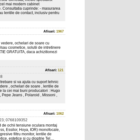
n cel mai modern cabinet
e. Consultatia cuprinde: - masurarea
au lentile de contact, inclusiv pentru
Afisari:
1967
 vedere, ochelari de soare cu
i/sau cosmetice, solutii de intretinere
ATIE GRATUITA, daca achizitionezi
Afisari:
121
88
trebare si va ajuta cu suport tehnic
dere , ochelari de soare , lentile de
e la cei mai buni producatori : Hugo
 Pepe Jeans , Polaroid , Missoni ,
Afisari:
1062
23; 0768109352
d de ochii tensiune oculara montaj
iss, Essilor, Hoya, IOR) monofocale,
resive filtru monitor, lentile de
, estetice si cu dioptrie Tel....