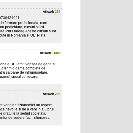
Afisari:
279
736434921;...
de formare profesionala, care
a pedichiura, cursuri stilist
ura, curs masaj. Aceste cursuri sunt
scute in Romania si UE. Plata
Afisari:
11800
ionale Dr. Temt, Vopsea de gene si
a oferim o gama completa de
tru saloane de infrumusetare,
(game) specifice fiecarei
Afisari:
298
e vor oferi fizionomiei un aspect
ace nevoile si de a veni in ajutorul
gratuite la sediul societatii,
larilor de vedere (achizitionarea