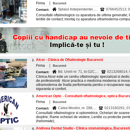
|
Firma
Bucuresti
Splaiul Independentei ,...
0766452513; 
Contact:
Consultatii oftalmologice cu aparatura de ultima generatie; to
lentile de contact; montaj cu aparatura ultramoderna-compu
Alcor - Clinica de Oftalmologie Bucuresti
2.
|
Firma
Bucuresti
Bd. Unirii nr. 71, bl.G2C,...
0213268014;
Contact:
Clinica Alcor este un centru oftalmologic specializat si dedi
de profesionisti Alcor practica o medicina moderna si inovat
ultramoderna de înalta performanta pentru o recuperare rapi
siguranta si confort.
American Optic - Consultatii oftalmologice, optica Bucure
3.
|
Firma
Bucuresti
Calea Mosilor, nr. 288,...
0213160261; 0
Contact:
Consultatii oftalmologice si optometrice; Ochelari de soaree
dioptrie; Rame ochelari de vedere; Lentile cu protectie pentr
(heliomate);
Andreea Dental Studio - Clinica stomatologica, Bucuresti
4.