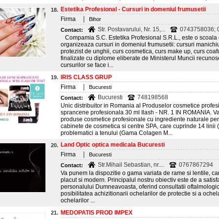
Estetika Profesional - Cursuri in domeniul frumusetii
18.
|
Firma
Bihor
Str. Postavarului, Nr. 15,...
0743758036; 0
Contact:
Compamia S.C. Estetika Profesional S.R.L., este o scoala 
organizeaza cursuri in domeniul frumusetii: cursuri manichiur
protezist de unghii, curs cosmetica, curs make up, curs coaf
finalizate cu diplome eliberate de Ministerul Muncii recuno
cursurilor se face i...
IRIS CLASS GRUP
19.
|
Firma
Bucuresti
Bucuresti
748198568
Contact:
Unic distribuitor in Romania al Produselor cosmetice profes
sprancene profesionala 30 ml Ilash - NR. 1 IN ROMANIA. V
produse cosmetice profesionale cu ingrediente naturale pen
cabinete de cosmetica si centre SPA, care cuprinde 14 linii 
problematici a tenului (Gama Colagen M...
Land Optic optica medicala Bucuresti
20.
|
Firma
Bucuresti
Str.Mihail Sebastian, nr....
0767867294
Contact:
Va punem la dispozitie o gama variata de rame si lentile, car
placut si modern. Principalul nostru obiectiv este de a satisf
personalului Dumneavoasta, oferind consultatii oftalmologice 
posibilitatea achizitionarii ochelarilor de protectie si a oche
ochelarilor ...
MEDOPATIS PROD IMPEX
21.